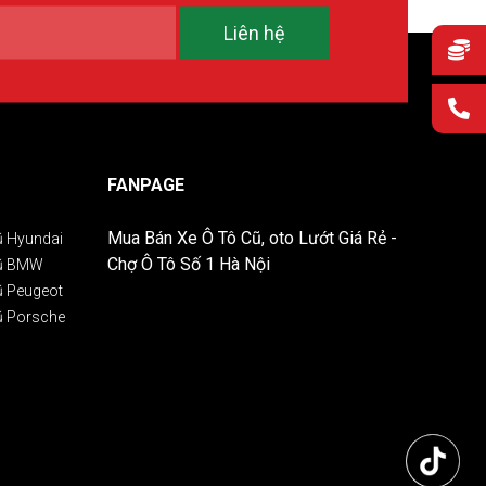
Liên hệ
FANPAGE
Mua Bán Xe Ô Tô Cũ, oto Lướt Giá Rẻ -
ũ Hyundai
Chợ Ô Tô Số 1 Hà Nội
Cũ BMW
ũ Peugeot
ũ Porsche