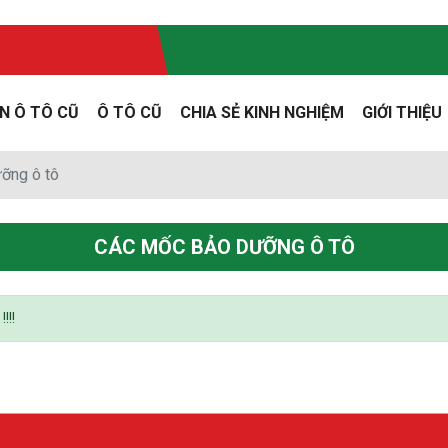
N Ô TÔ CŨ
Ô TÔ CŨ
CHIA SẺ KINH NGHIỆM
GIỚI THIỆU
ỡng ô tô
CÁC MỐC BẢO DƯỠNG Ô TÔ
!!!