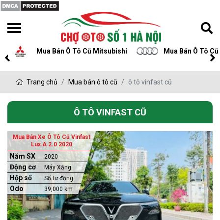
Mua Bán Ô Tô Cũ Mitsubishi
Mua Bán Ô Tô Cũ
Trang chủ
Mua bán ô tô cũ
ô tô vinfast cũ
Ô TÔ VINFAST CŨ
Mua Bán Xe Ô Tô Cũ Vinfast
Lux A 2.0 2020
Năm SX
2020
Động cơ
Máy Xăng
Hộp số
Số tự động
Odo
39,000 km