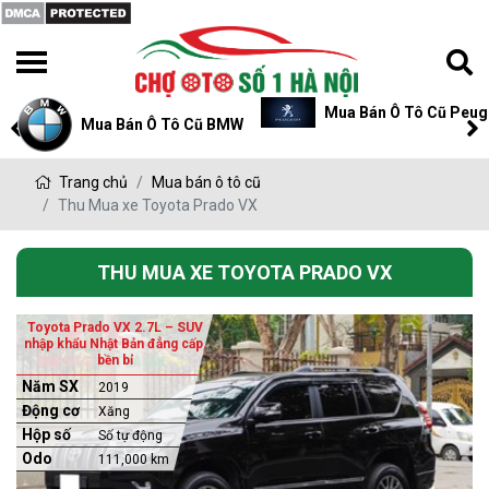
Mua Bán Ô Tô Cũ Peug
Mua Bán Ô Tô Cũ BMW
Trang chủ
Mua bán ô tô cũ
Thu Mua xe Toyota Prado VX
THU MUA XE TOYOTA PRADO VX
Toyota Prado VX 2.7L – SUV
nhập khẩu Nhật Bản đẳng cấp,
bền bỉ
Năm SX
2019
Động cơ
Xăng
Hộp số
Số tự động
Odo
111,000 km