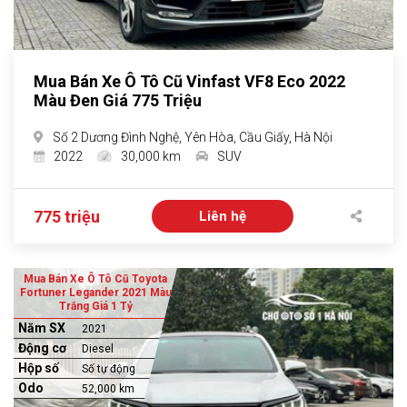
Mua Bán Xe Ô Tô Cũ Vinfast VF8 Eco 2022
Màu Đen Giá 775 Triệu
Số 2 Dương Đình Nghệ, Yên Hòa, Cầu Giấy, Hà Nội
2022
30,000 km
SUV
775 triệu
Liên hệ
Mua Bán Xe Ô Tô Cũ Toyota
Fortuner Legander 2021 Màu
Trắng Giá 1 Tỷ
Năm SX
2021
Động cơ
Diesel
Hộp số
Số tự động
Odo
52,000 km