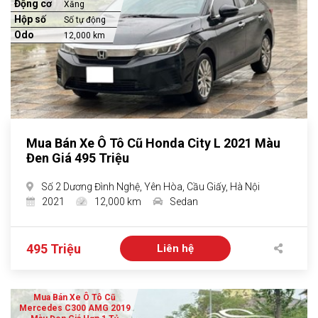
Động cơ
Xăng
Hộp số
Số tự động
Odo
12,000 km
Mua Bán Xe Ô Tô Cũ Honda City L 2021 Màu
Đen Giá 495 Triệu
Số 2 Dương Đình Nghệ, Yên Hòa, Cầu Giấy, Hà Nội
2021
12,000 km
Sedan
495 Triệu
Liên hệ
Mua Bán Xe Ô Tô Cũ
Mercedes C300 AMG 2019