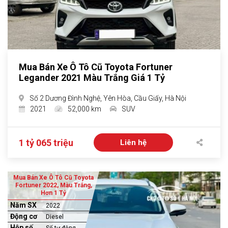
Mua Bán Xe Ô Tô Cũ Toyota Fortuner
Legander 2021 Màu Trắng Giá 1 Tỷ
Số 2 Dương Đình Nghệ, Yên Hòa, Cầu Giấy, Hà Nội
2021
52,000 km
SUV
1 tỷ 065 triệu
Liên hệ
Mua Bán Xe Ô Tô Cũ Toyota
Fortuner 2022, Màu Trắng,
Hơn 1 Tỷ
Năm SX
2022
Động cơ
Diesel
Hộp số