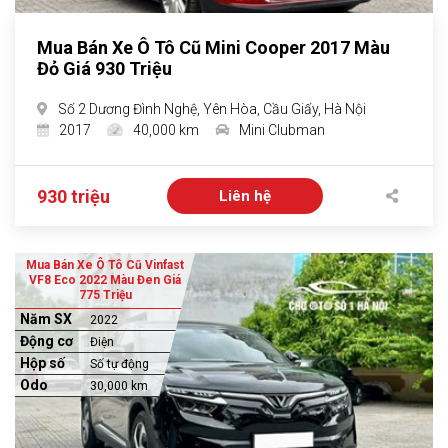
Mua Bán Xe Ô Tô Cũ Mini Cooper 2017 Màu
Đỏ Giá 930 Triệu
Số 2 Dương Đình Nghệ, Yên Hòa, Cầu Giấy, Hà Nội
2017
40,000 km
Mini Clubman
930 triệu
Liên hệ
Mua Bán Xe Ô Tô Cũ Vinfast
VF8 Eco 2022 Màu Đen Giá
775 Triệu
Năm SX
2022
Động cơ
Điện
Hộp số
Số tự động
Odo
30,000 km