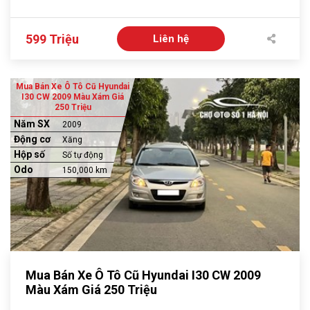
599 Triệu
Liên hệ
Mua Bán Xe Ô Tô Cũ Hyundai
I30 CW 2009 Màu Xám Giá
250 Triệu
Năm SX
2009
Động cơ
Xăng
Hộp số
Số tự động
Odo
150,000 km
Mua Bán Xe Ô Tô Cũ Hyundai I30 CW 2009
Màu Xám Giá 250 Triệu