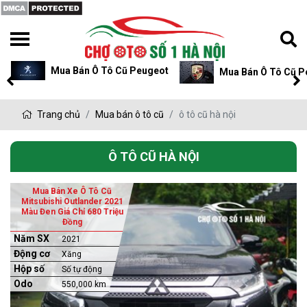
Mua Bán Ô Tô Cũ Peugeot
Mua Bán Ô Tô Cũ P
Trang chủ
Mua bán ô tô cũ
ô tô cũ hà nội
Ô TÔ CŨ HÀ NỘI
Mua Bán Xe Ô Tô Cũ
Mitsubishi Outlander 2021
Màu Đen Giá Chỉ 680 Triệu
Đồng
Năm SX
2021
Động cơ
Xăng
Hộp số
Số tự động
Odo
550,000 km