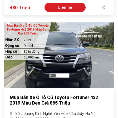
480 Triệu
Liên hệ
Mua Bán Xe Ô Tô Cũ Toyota
Fortuner 4x2 2019 Màu Đen
Giá 865 Triệu
Năm SX
2019
Động cơ
Diesel
Hộp số
Số tự động
Odo
60,000 km
Mua Bán Xe Ô Tô Cũ Toyota Fortuner 4x2
2019 Màu Đen Giá 865 Triệu
Số 2 Dương Đình Nghệ, Yên Hòa, Cầu Giấy, Hà Nội