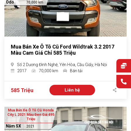
Odo
70,000 km
Mua Bán Xe Ô Tô Cũ Ford Wildtrak 3.2 2017
Màu Cam Giá Chỉ 585 Triệu
Số 2 Dương Đình Nghệ, Yên Hòa, Cầu Giấy, Hà Nội
2017
70,000 km
Bán tải
585 Triệu
Liên hệ
Mua Bán Xe Ô Tô Cũ Honda
City L 2021 Màu Đen Giá 495
Triệu
Năm SX
2021