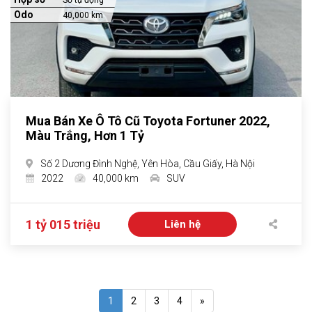
Số tự động
Odo
40,000 km
Mua Bán Xe Ô Tô Cũ Toyota Fortuner 2022,
Màu Trắng, Hơn 1 Tỷ
Số 2 Dương Đình Nghệ, Yên Hòa, Cầu Giấy, Hà Nội
2022
40,000 km
SUV
1 tỷ 015 triệu
Liên hệ
1
2
3
4
»