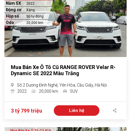
Năm SX
2022
Động cơ
Xăng
Hộp số
Số tự động
Odo
20,000 km
Mua Bán Xe Ô Tô Cũ RANGE ROVER Velar R-
Dynamic SE 2022 Màu Trắng
Số 2 Dương Đình Nghệ, Yên Hòa, Cầu Giấy, Hà Nội
2022
20,000 km
SUV
3 tỷ 799 triệu
Liên hệ
Mua Bán Xe Ô Tô Cũ KIA