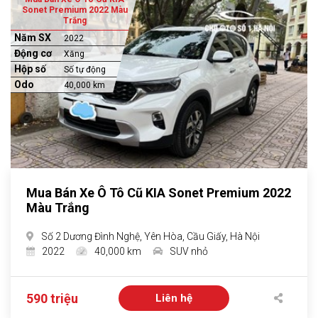
Sonet Premium 2022 Màu
Trắng
Năm SX
2022
Động cơ
Xăng
Hộp số
Số tự động
Odo
40,000 km
Mua Bán Xe Ô Tô Cũ KIA Sonet Premium 2022
Màu Trắng
Số 2 Dương Đình Nghệ, Yên Hòa, Cầu Giấy, Hà Nội
2022
40,000 km
SUV nhỏ
590 triệu
Liên hệ