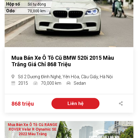
Hộp số
Số tự động
Odo
70,000 km
Mua Bán Xe Ô Tô Cũ BMW 520i 2015 Màu
Trắng Giá Chỉ 868 Triệu
Số 2 Dương Đình Nghệ, Yên Hòa, Cầu Giấy, Hà Nội
2015
70,000 km
Sedan
868 triệu
Liên hệ
Mua Bán Xe Ô Tô Cũ RANGE
ROVER Velar R-Dynamic SE
2022 Màu Trắng