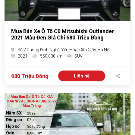
Mua Bán Xe Ô Tô Cũ Mitsubishi Outlander
2021 Màu Đen Giá Chỉ 680 Triệu Đồng
Số 2 Dương Đình Nghệ, Yên Hòa, Cầu Giấy, Hà Nội
2021
550,000 km
SUV
680 Triệu Đồng
Liên hệ
Mua Bán Xe Ô Tô Cũ KIA
CARNIVAL SIGNATURE 2022
Màu Trắng
Năm SX
2022
Động cơ
Dầu
Hộp số
Số tự động
Odo
8,000 km