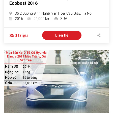
Ecobost 2016
Số 2 Dương Đình Nghệ, Yên Hòa, Cầu Giấy, Hà Nội
2016
94,000 km
SUV
850 triệu
Liên hệ
Mua Bán Xe Ô Tô Cũ Hyundai
Elantra 2019 Màu Trắng, Giá
520 Triệu
Năm SX
2019
Động cơ
Xăng
Hộp số
Số tự động
Odo
50,000 km