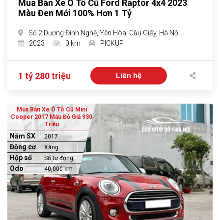
Mua Bán Xe Ô Tô Cũ Ford Raptor 4x4 2023
Màu Đen Mới 100% Hơn 1 Tỷ
Số 2 Dương Đình Nghệ, Yên Hòa, Cầu Giấy, Hà Nội
2023
0 km
PICKUP
1 tỷ 280 triệu
Liên hệ
Mua Bán Xe Ô Tô Cũ Mini
Cooper 2017 Màu Đỏ Giá 930
Triệu
Năm SX
2017
Động cơ
Xăng
Hộp số
Số tự động
Odo
40,000 km