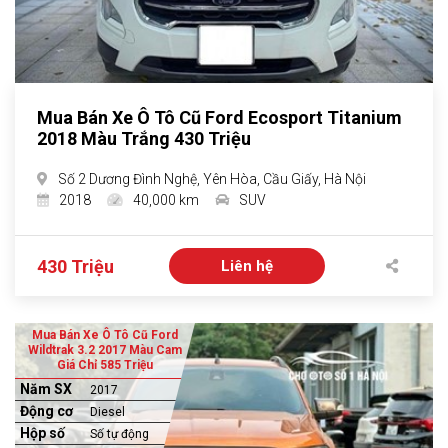
Mua Bán Xe Ô Tô Cũ Ford Ecosport Titanium
2018 Màu Trắng 430 Triệu
Số 2 Dương Đình Nghệ, Yên Hòa, Cầu Giấy, Hà Nội
2018
40,000 km
SUV
430 Triệu
Liên hệ
Mua Bán Xe Ô Tô Cũ Ford
Wildtrak 3.2 2017 Màu Cam
Giá Chỉ 585 Triệu
Năm SX
2017
Động cơ
Diesel
Hộp số
Số tự động