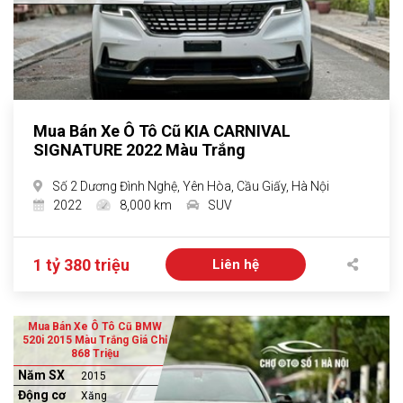
Mua Bán Xe Ô Tô Cũ KIA CARNIVAL
SIGNATURE 2022 Màu Trắng
Số 2 Dương Đình Nghệ, Yên Hòa, Cầu Giấy, Hà Nội
2022
8,000 km
SUV
1 tỷ 380 triệu
Liên hệ
Mua Bán Xe Ô Tô Cũ BMW
520i 2015 Màu Trắng Giá Chỉ
868 Triệu
Năm SX
2015
Động cơ
Xăng