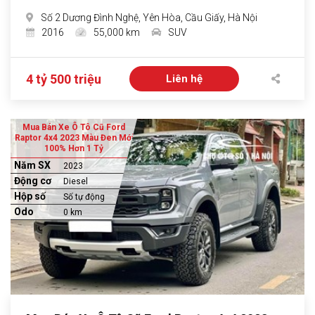
Số 2 Dương Đình Nghệ, Yên Hòa, Cầu Giấy, Hà Nội
2016
55,000 km
SUV
4 tỷ 500 triệu
Liên hệ
Mua Bán Xe Ô Tô Cũ Ford
Raptor 4x4 2023 Màu Đen Mới
100% Hơn 1 Tỷ
Năm SX
2023
Động cơ
Diesel
Hộp số
Số tự động
Odo
0 km