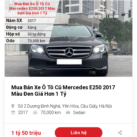
Mua Bán Xe Ô Tô Cũ
Mercedes E250 2017 Màu
Đen Giá Hơn 1 Tỷ
Năm SX
2017
Động cơ
Xăng
Hộp số
Số tự động
Odo
70,000 km
Mua Bán Xe Ô Tô Cũ Mercedes E250 2017
Màu Đen Giá Hơn 1 Tỷ
Số 2 Dương Đình Nghệ, Yên Hòa, Cầu Giấy, Hà Nội
2017
70,000 km
Sedan
1 tỷ 50 triệu
Liên hệ