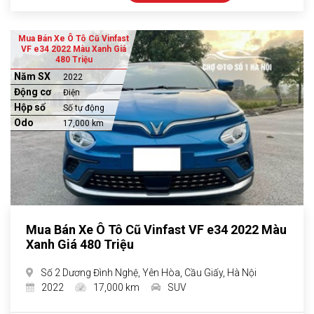
Mua Bán Xe Ô Tô Cũ Vinfast
VF e34 2022 Màu Xanh Giá
480 Triệu
Năm SX
2022
Động cơ
Điện
Hộp số
Số tự động
Odo
17,000 km
Mua Bán Xe Ô Tô Cũ Vinfast VF e34 2022 Màu
Xanh Giá 480 Triệu
Số 2 Dương Đình Nghệ, Yên Hòa, Cầu Giấy, Hà Nội
2022
17,000 km
SUV