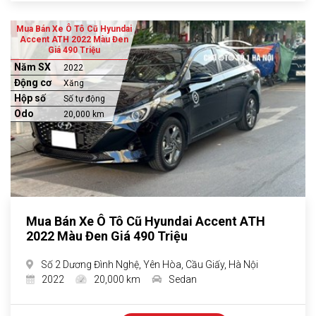
Mua Bán Xe Ô Tô Cũ Hyundai
Accent ATH 2022 Màu Đen
Giá 490 Triệu
Năm SX
2022
Động cơ
Xăng
Hộp số
Số tự động
Odo
20,000 km
Mua Bán Xe Ô Tô Cũ Hyundai Accent ATH
2022 Màu Đen Giá 490 Triệu
Số 2 Dương Đình Nghệ, Yên Hòa, Cầu Giấy, Hà Nội
2022
20,000 km
Sedan