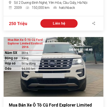
Số 2 Dương Đình Nghệ, Yên Hòa, Cầu Giấy, Hà Nội
2009
150,000 km
hatchback
250 Triệu
Liên hệ
Mua Bán Xe Ô Tô Cũ Ford
Explorer Limited Ecobost
2016
Năm SX
2016
Động cơ
Xăng
Hộp số
Số tự động
Odo
94,000 km
Mua Bán Xe Ô Tô Cũ Ford Explorer Limited