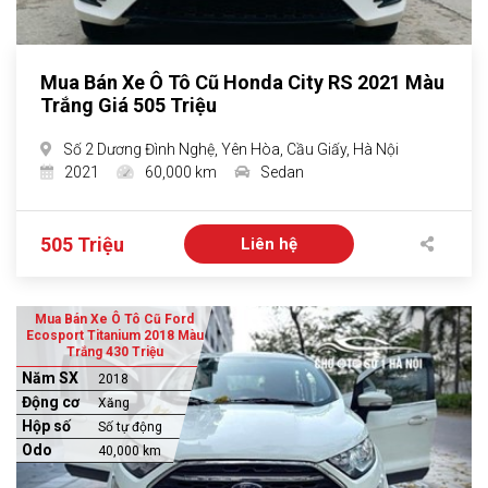
Mua Bán Xe Ô Tô Cũ Honda City RS 2021 Màu
Trắng Giá 505 Triệu
Số 2 Dương Đình Nghệ, Yên Hòa, Cầu Giấy, Hà Nội
2021
60,000 km
Sedan
505 Triệu
Liên hệ
Mua Bán Xe Ô Tô Cũ Ford
Ecosport Titanium 2018 Màu
Trắng 430 Triệu
Năm SX
2018
Động cơ
Xăng
Hộp số
Số tự động
Odo
40,000 km