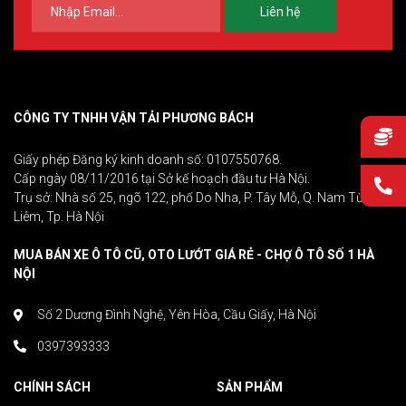
Liên hệ
CÔNG TY TNHH VẬN TẢI PHƯƠNG BÁCH
Giấy phép Đăng ký kinh doanh số: 0107550768.
Cấp ngày 08/11/2016 tại Sở kế hoạch đầu tư Hà Nội.
Trụ sở: Nhà số 25, ngõ 122, phố Do Nha, P. Tây Mỗ, Q. Nam Từ
Liêm, Tp. Hà Nội
MUA BÁN XE Ô TÔ CŨ, OTO LƯỚT GIÁ RẺ - CHỢ Ô TÔ SỐ 1 HÀ
NỘI
Số 2 Dương Đình Nghệ, Yên Hòa, Cầu Giấy, Hà Nội
0397393333
CHÍNH SÁCH
SẢN PHẨM