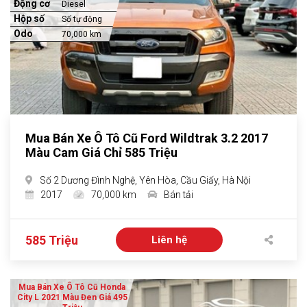
Động cơ
Diesel
Hộp số
Số tự động
Odo
70,000 km
Mua Bán Xe Ô Tô Cũ Ford Wildtrak 3.2 2017
Màu Cam Giá Chỉ 585 Triệu
Số 2 Dương Đình Nghệ, Yên Hòa, Cầu Giấy, Hà Nội
2017
70,000 km
Bán tải
585 Triệu
Liên hệ
Mua Bán Xe Ô Tô Cũ Honda
City L 2021 Màu Đen Giá 495