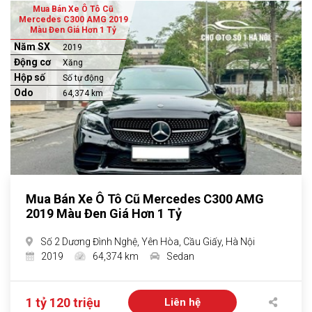
Mua Bán Xe Ô Tô Cũ
Mercedes C300 AMG 2019
Màu Đen Giá Hơn 1 Tỷ
Năm SX
2019
Động cơ
Xăng
Hộp số
Số tự động
Odo
64,374 km
Mua Bán Xe Ô Tô Cũ Mercedes C300 AMG
2019 Màu Đen Giá Hơn 1 Tỷ
Số 2 Dương Đình Nghệ, Yên Hòa, Cầu Giấy, Hà Nội
2019
64,374 km
Sedan
1 tỷ 120 triệu
Liên hệ