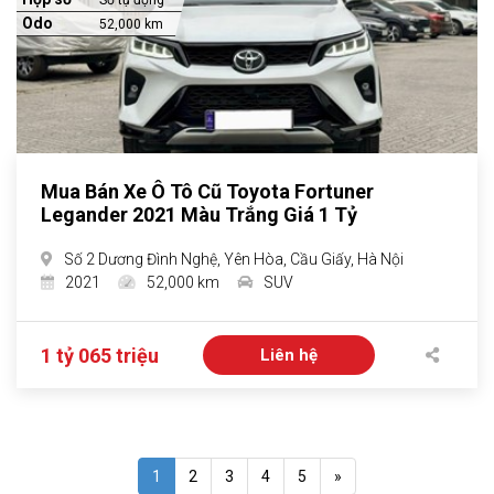
Số tự động
Odo
52,000 km
Mua Bán Xe Ô Tô Cũ Toyota Fortuner
Legander 2021 Màu Trắng Giá 1 Tỷ
Số 2 Dương Đình Nghệ, Yên Hòa, Cầu Giấy, Hà Nội
2021
52,000 km
SUV
1 tỷ 065 triệu
Liên hệ
1
2
3
4
5
»