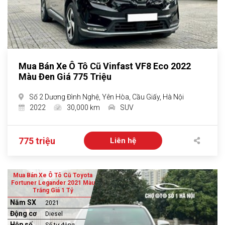
Mua Bán Xe Ô Tô Cũ Vinfast VF8 Eco 2022
Màu Đen Giá 775 Triệu
Số 2 Dương Đình Nghệ, Yên Hòa, Cầu Giấy, Hà Nội
2022
30,000 km
SUV
775 triệu
Liên hệ
Mua Bán Xe Ô Tô Cũ Toyota
Fortuner Legander 2021 Màu
Trắng Giá 1 Tỷ
Năm SX
2021
Động cơ
Diesel
Hộp số