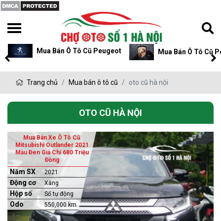
Mua Bán Ô Tô Cũ Peugeot
Mua Bán Ô Tô Cũ P
Trang chủ
Mua bán ô tô cũ
oto cũ hà nội
OTO CŨ HÀ NỘI
Mua Bán Xe Ô Tô Cũ
Mitsubishi Outlander 2021
Màu Đen Giá Chỉ 680 Triệu
Đồng
Năm SX
2021
Động cơ
Xăng
Hộp số
Số tự động
Odo
550,000 km