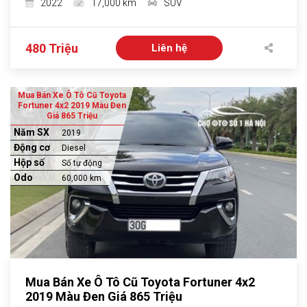
2022
17,000 km
SUV
480 Triệu
Liên hệ
Mua Bán Xe Ô Tô Cũ Toyota
Fortuner 4x2 2019 Màu Đen
Giá 865 Triệu
Năm SX
2019
Động cơ
Diesel
Hộp số
Số tự động
Odo
60,000 km
Mua Bán Xe Ô Tô Cũ Toyota Fortuner 4x2
2019 Màu Đen Giá 865 Triệu