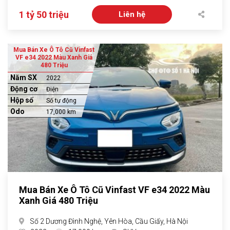
1 tỷ 50 triệu
Liên hệ
Mua Bán Xe Ô Tô Cũ Vinfast
VF e34 2022 Màu Xanh Giá
480 Triệu
Năm SX
2022
Động cơ
Điện
Hộp số
Số tự động
Odo
17,000 km
Mua Bán Xe Ô Tô Cũ Vinfast VF e34 2022 Màu
Xanh Giá 480 Triệu
Số 2 Dương Đình Nghệ, Yên Hòa, Cầu Giấy, Hà Nội