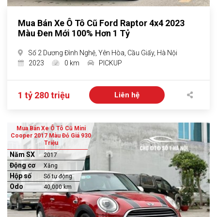
Mua Bán Xe Ô Tô Cũ Ford Raptor 4x4 2023
Màu Đen Mới 100% Hơn 1 Tỷ
Số 2 Dương Đình Nghệ, Yên Hòa, Cầu Giấy, Hà Nội
2023
0 km
PICKUP
1 tỷ 280 triệu
Liên hệ
Mua Bán Xe Ô Tô Cũ Mini
Cooper 2017 Màu Đỏ Giá 930
Triệu
Năm SX
2017
Động cơ
Xăng
Hộp số
Số tự động
Odo
40,000 km