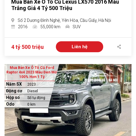
Mua Bán Xe Ô Tô Cũ Lexus LX570 2016 Màu
Trắng Giá 4 Tỷ 500 Triệu
Số 2 Dương Đình Nghệ, Yên Hòa, Cầu Giấy, Hà Nội
2016
55,000 km
SUV
4 tỷ 500 triệu
Liên hệ
Mua Bán Xe Ô Tô Cũ Ford
Raptor 4x4 2023 Màu Đen Mới
100% Hơn 1 Tỷ
Năm SX
2023
Động cơ
Diesel
Hộp số
Số tự động
Odo
0 km