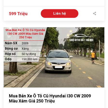
599 Triệu
Liên hệ
Mua Bán Xe Ô Tô Cũ Hyundai
I30 CW 2009 Màu Xám Giá
250 Triệu
Năm SX
2009
Động cơ
Xăng
Hộp số
Số tự động
Odo
150,000 km
Mua Bán Xe Ô Tô Cũ Hyundai I30 CW 2009
Màu Xám Giá 250 Triệu