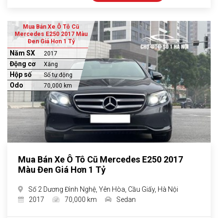
Mua Bán Xe Ô Tô Cũ
Mercedes E250 2017 Màu
Đen Giá Hơn 1 Tỷ
Năm SX
2017
Động cơ
Xăng
Hộp số
Số tự động
Odo
70,000 km
Mua Bán Xe Ô Tô Cũ Mercedes E250 2017
Màu Đen Giá Hơn 1 Tỷ
Số 2 Dương Đình Nghệ, Yên Hòa, Cầu Giấy, Hà Nội
2017
70,000 km
Sedan