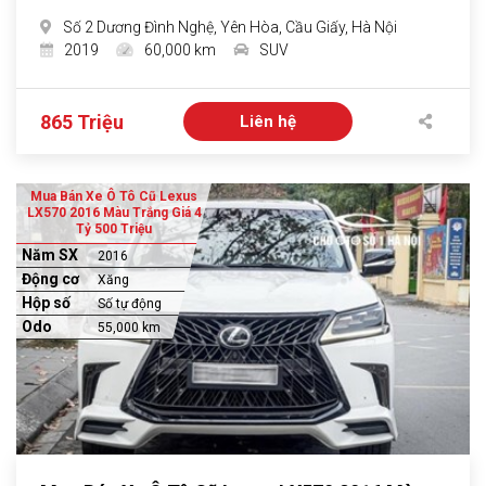
Số 2 Dương Đình Nghệ, Yên Hòa, Cầu Giấy, Hà Nội
2019
60,000 km
SUV
865 Triệu
Liên hệ
Mua Bán Xe Ô Tô Cũ Lexus
LX570 2016 Màu Trắng Giá 4
Tỷ 500 Triệu
Năm SX
2016
Động cơ
Xăng
Hộp số
Số tự động
Odo
55,000 km