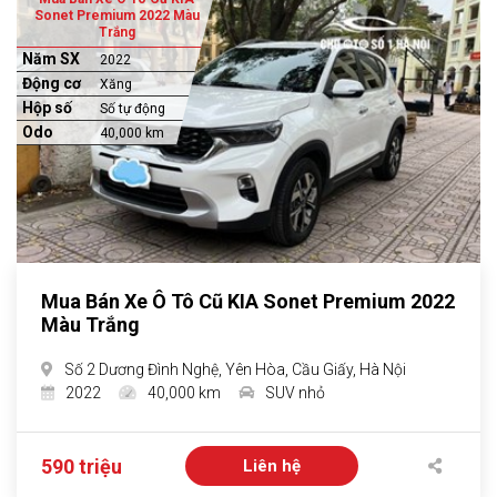
Sonet Premium 2022 Màu
Trắng
Năm SX
2022
Động cơ
Xăng
Hộp số
Số tự động
Odo
40,000 km
Mua Bán Xe Ô Tô Cũ KIA Sonet Premium 2022
Màu Trắng
Số 2 Dương Đình Nghệ, Yên Hòa, Cầu Giấy, Hà Nội
2022
40,000 km
SUV nhỏ
590 triệu
Liên hệ