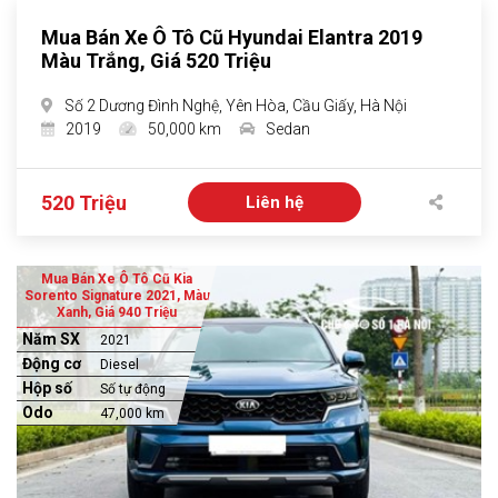
Mua Bán Xe Ô Tô Cũ Hyundai Elantra 2019
Màu Trắng, Giá 520 Triệu
Số 2 Dương Đình Nghệ, Yên Hòa, Cầu Giấy, Hà Nội
2019
50,000 km
Sedan
520 Triệu
Liên hệ
Mua Bán Xe Ô Tô Cũ Kia
Sorento Signature 2021, Màu
Xanh, Giá 940 Triệu
Năm SX
2021
Động cơ
Diesel
Hộp số
Số tự động
Odo
47,000 km