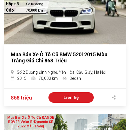
Hộp số
Số tự động
Odo
70,000 km
Mua Bán Xe Ô Tô Cũ BMW 520i 2015 Màu
Trắng Giá Chỉ 868 Triệu
Số 2 Dương Đình Nghệ, Yên Hòa, Cầu Giấy, Hà Nội
2015
70,000 km
Sedan
868 triệu
Liên hệ
Mua Bán Xe Ô Tô Cũ RANGE
ROVER Velar R-Dynamic SE
2022 Màu Trắng