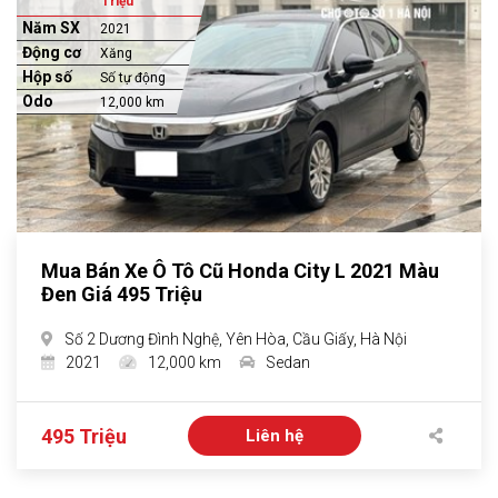
Triệu
Năm SX
2021
Động cơ
Xăng
Hộp số
Số tự động
Odo
12,000 km
Mua Bán Xe Ô Tô Cũ Honda City L 2021 Màu
Đen Giá 495 Triệu
Số 2 Dương Đình Nghệ, Yên Hòa, Cầu Giấy, Hà Nội
2021
12,000 km
Sedan
495 Triệu
Liên hệ