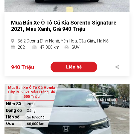
Mua Bán Xe Ô Tô Cũ Kia Sorento Signature
2021, Màu Xanh, Giá 940 Triệu
Số 2 Dương Đình Nghệ, Yên Hòa, Cầu Giấy, Hà Nội
2021
47,000 km
SUV
940 Triệu
Liên hệ
Mua Bán Xe Ô Tô Cũ Honda
City RS 2021 Màu Trắng Giá
505 Triệu
Năm SX
2021
Động cơ
Xăng
Hộp số
Số tự động
Odo
60,000 km