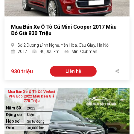
Mua Bán Xe Ô Tô Cũ Mini Cooper 2017 Màu
Đỏ Giá 930 Triệu
Số 2 Dương Đình Nghệ, Yên Hòa, Cầu Giấy, Hà Nội
2017
40,000 km
Mini Clubman
930 triệu
Liên hệ
Mua Bán Xe Ô Tô Cũ Vinfast
VF8 Eco 2022 Màu Đen Giá
775 Triệu
Năm SX
2022
Động cơ
Điện
Hộp số
Số tự động
Odo
30,000 km