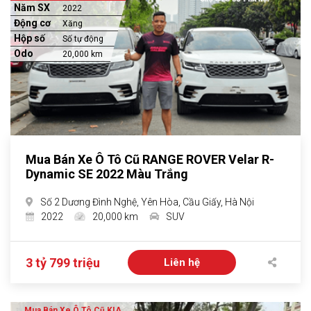
Năm SX
2022
Động cơ
Xăng
Hộp số
Số tự động
Odo
20,000 km
Mua Bán Xe Ô Tô Cũ RANGE ROVER Velar R-
Dynamic SE 2022 Màu Trắng
Số 2 Dương Đình Nghệ, Yên Hòa, Cầu Giấy, Hà Nội
2022
20,000 km
SUV
3 tỷ 799 triệu
Liên hệ
Mua Bán Xe Ô Tô Cũ KIA