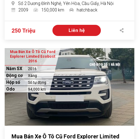
Số 2 Dương Đình Nghệ, Yên Hòa, Cầu Giấy, Hà Nội
2009
150,000 km
hatchback
250 Triệu
Liên hệ
Mua Bán Xe Ô Tô Cũ Ford
Explorer Limited Ecobost
2016
Năm SX
2016
Động cơ
Xăng
Hộp số
Số tự động
Odo
94,000 km
Mua Bán Xe Ô Tô Cũ Ford Explorer Limited