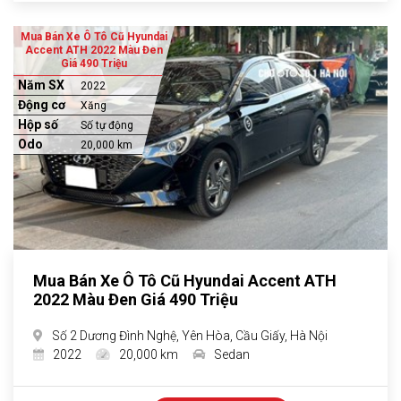
Mua Bán Xe Ô Tô Cũ Hyundai
Accent ATH 2022 Màu Đen
Giá 490 Triệu
Năm SX
2022
Động cơ
Xăng
Hộp số
Số tự động
Odo
20,000 km
Mua Bán Xe Ô Tô Cũ Hyundai Accent ATH
2022 Màu Đen Giá 490 Triệu
Số 2 Dương Đình Nghệ, Yên Hòa, Cầu Giấy, Hà Nội
2022
20,000 km
Sedan