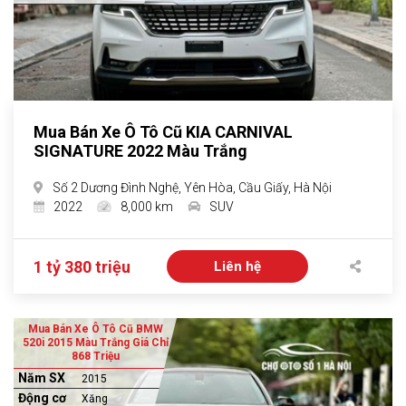
Mua Bán Xe Ô Tô Cũ KIA CARNIVAL
SIGNATURE 2022 Màu Trắng
Số 2 Dương Đình Nghệ, Yên Hòa, Cầu Giấy, Hà Nội
2022
8,000 km
SUV
1 tỷ 380 triệu
Liên hệ
Mua Bán Xe Ô Tô Cũ BMW
520i 2015 Màu Trắng Giá Chỉ
868 Triệu
Năm SX
2015
Động cơ
Xăng