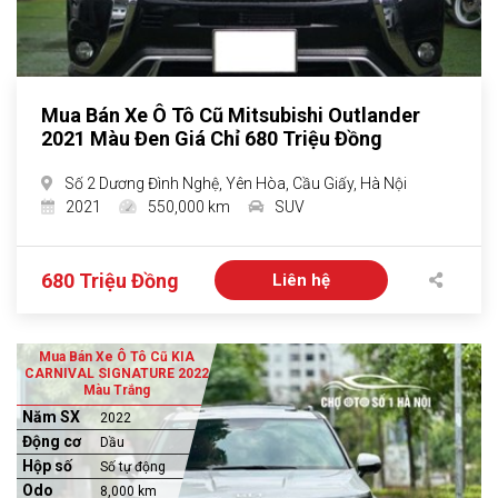
Mua Bán Xe Ô Tô Cũ Mitsubishi Outlander
2021 Màu Đen Giá Chỉ 680 Triệu Đồng
Số 2 Dương Đình Nghệ, Yên Hòa, Cầu Giấy, Hà Nội
2021
550,000 km
SUV
680 Triệu Đồng
Liên hệ
Mua Bán Xe Ô Tô Cũ KIA
CARNIVAL SIGNATURE 2022
Màu Trắng
Năm SX
2022
Động cơ
Dầu
Hộp số
Số tự động
Odo
8,000 km