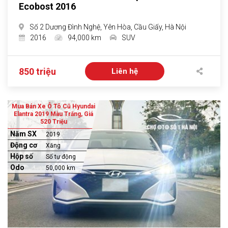
Ecobost 2016
Số 2 Dương Đình Nghệ, Yên Hòa, Cầu Giấy, Hà Nội
2016
94,000 km
SUV
850 triệu
Liên hệ
Mua Bán Xe Ô Tô Cũ Hyundai
Elantra 2019 Màu Trắng, Giá
520 Triệu
Năm SX
2019
Động cơ
Xăng
Hộp số
Số tự động
Odo
50,000 km