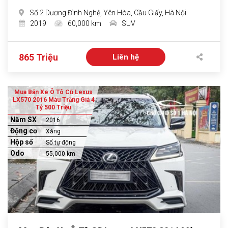
Số 2 Dương Đình Nghệ, Yên Hòa, Cầu Giấy, Hà Nội
2019
60,000 km
SUV
865 Triệu
Liên hệ
Mua Bán Xe Ô Tô Cũ Lexus
LX570 2016 Màu Trắng Giá 4
Tỷ 500 Triệu
Năm SX
2016
Động cơ
Xăng
Hộp số
Số tự động
Odo
55,000 km