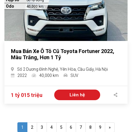
Số tự động
Odo
40,000 km
Mua Bán Xe Ô Tô Cũ Toyota Fortuner 2022,
Màu Trắng, Hơn 1 Tỷ
Số 2 Dương Đình Nghệ, Yên Hòa, Cầu Giấy, Hà Nội
2022
40,000 km
SUV
1 tỷ 015 triệu
Liên hệ
1
2
3
4
5
6
7
8
9
»