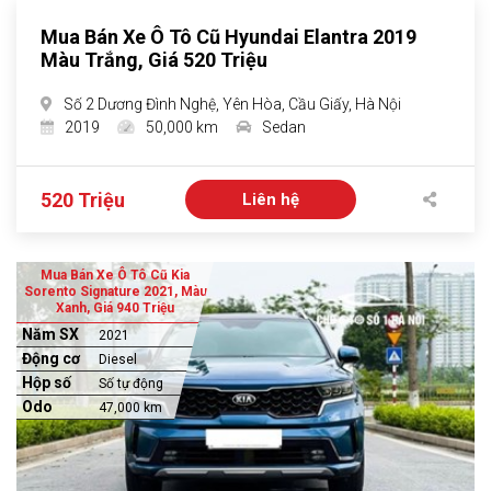
Mua Bán Xe Ô Tô Cũ Hyundai Elantra 2019
Màu Trắng, Giá 520 Triệu
Số 2 Dương Đình Nghệ, Yên Hòa, Cầu Giấy, Hà Nội
2019
50,000 km
Sedan
520 Triệu
Liên hệ
Mua Bán Xe Ô Tô Cũ Kia
Sorento Signature 2021, Màu
Xanh, Giá 940 Triệu
Năm SX
2021
Động cơ
Diesel
Hộp số
Số tự động
Odo
47,000 km