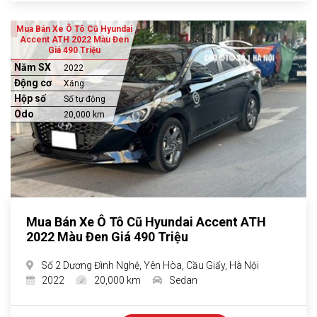
Mua Bán Xe Ô Tô Cũ Hyundai
Accent ATH 2022 Màu Đen
Giá 490 Triệu
Năm SX
2022
Động cơ
Xăng
Hộp số
Số tự động
Odo
20,000 km
Mua Bán Xe Ô Tô Cũ Hyundai Accent ATH
2022 Màu Đen Giá 490 Triệu
Số 2 Dương Đình Nghệ, Yên Hòa, Cầu Giấy, Hà Nội
2022
20,000 km
Sedan