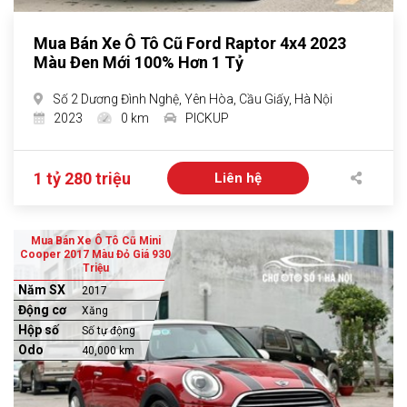
Mua Bán Xe Ô Tô Cũ Ford Raptor 4x4 2023
Màu Đen Mới 100% Hơn 1 Tỷ
Số 2 Dương Đình Nghệ, Yên Hòa, Cầu Giấy, Hà Nội
2023
0 km
PICKUP
1 tỷ 280 triệu
Liên hệ
Mua Bán Xe Ô Tô Cũ Mini
Cooper 2017 Màu Đỏ Giá 930
Triệu
Năm SX
2017
Động cơ
Xăng
Hộp số
Số tự động
Odo
40,000 km