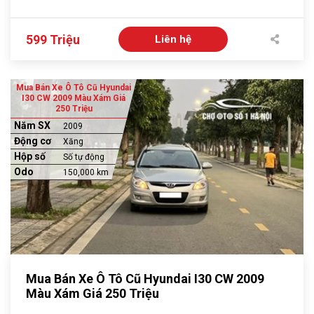
599 Triệu
Liên hệ
Mua Bán Xe Ô Tô Cũ Hyundai
I30 CW 2009 Màu Xám Giá
250 Triệu
Năm SX
2009
Động cơ
Xăng
Hộp số
Số tự động
Odo
150,000 km
Mua Bán Xe Ô Tô Cũ Hyundai I30 CW 2009
Màu Xám Giá 250 Triệu