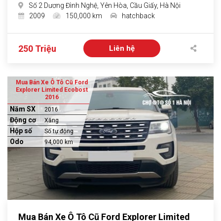
Số 2 Dương Đình Nghệ, Yên Hòa, Cầu Giấy, Hà Nội
2009
150,000 km
hatchback
250 Triệu
Liên hệ
Mua Bán Xe Ô Tô Cũ Ford
Explorer Limited Ecobost
2016
Năm SX
2016
Động cơ
Xăng
Hộp số
Số tự động
Odo
94,000 km
Mua Bán Xe Ô Tô Cũ Ford Explorer Limited