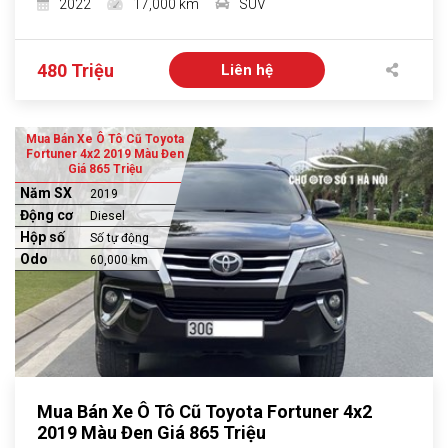
2022
17,000 km
SUV
480 Triệu
Liên hệ
Mua Bán Xe Ô Tô Cũ Toyota
Fortuner 4x2 2019 Màu Đen
Giá 865 Triệu
Năm SX
2019
Động cơ
Diesel
Hộp số
Số tự động
Odo
60,000 km
Mua Bán Xe Ô Tô Cũ Toyota Fortuner 4x2
2019 Màu Đen Giá 865 Triệu