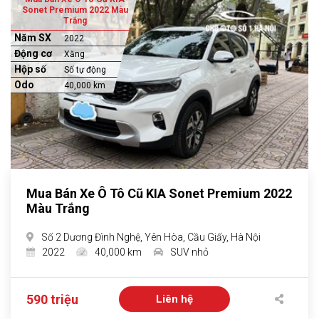
Sonet Premium 2022 Màu
Trắng
Năm SX
2022
Động cơ
Xăng
Hộp số
Số tự động
Odo
40,000 km
Mua Bán Xe Ô Tô Cũ KIA Sonet Premium 2022
Màu Trắng
Số 2 Dương Đình Nghệ, Yên Hòa, Cầu Giấy, Hà Nội
2022
40,000 km
SUV nhỏ
590 triệu
Liên hệ