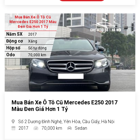
Mua Bán Xe Ô Tô Cũ
Mercedes E250 2017 Màu
Đen Giá Hơn 1 Tỷ
Năm SX
2017
Động cơ
Xăng
Hộp số
Số tự động
Odo
70,000 km
Mua Bán Xe Ô Tô Cũ Mercedes E250 2017
Màu Đen Giá Hơn 1 Tỷ
Số 2 Dương Đình Nghệ, Yên Hòa, Cầu Giấy, Hà Nội
2017
70,000 km
Sedan