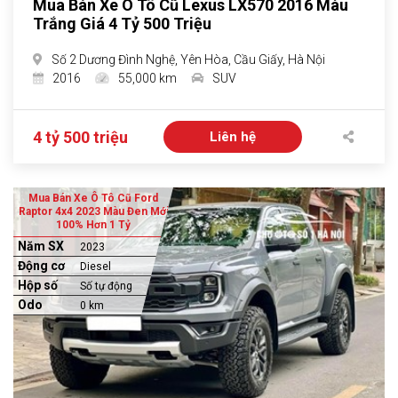
Mua Bán Xe Ô Tô Cũ Lexus LX570 2016 Màu
Trắng Giá 4 Tỷ 500 Triệu
Số 2 Dương Đình Nghệ, Yên Hòa, Cầu Giấy, Hà Nội
2016
55,000 km
SUV
4 tỷ 500 triệu
Liên hệ
Mua Bán Xe Ô Tô Cũ Ford
Raptor 4x4 2023 Màu Đen Mới
100% Hơn 1 Tỷ
Năm SX
2023
Động cơ
Diesel
Hộp số
Số tự động
Odo
0 km