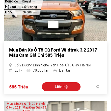
Động cơ
Diesel
Hộp số
Số tự động
Odo
70,000 km
Mua Bán Xe Ô Tô Cũ Ford Wildtrak 3.2 2017
Màu Cam Giá Chỉ 585 Triệu
Số 2 Dương Đình Nghệ, Yên Hòa, Cầu Giấy, Hà Nội
2017
70,000 km
Bán tải
585 Triệu
Liên hệ
Mua Bán Xe Ô Tô Cũ Honda
City L 2021 Màu Đen Giá 495