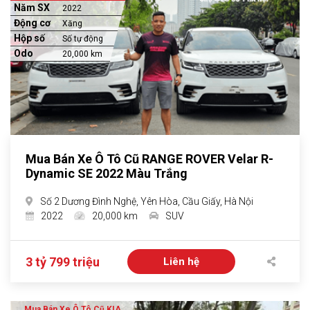
Năm SX
2022
Động cơ
Xăng
Hộp số
Số tự động
Odo
20,000 km
Mua Bán Xe Ô Tô Cũ RANGE ROVER Velar R-
Dynamic SE 2022 Màu Trắng
Số 2 Dương Đình Nghệ, Yên Hòa, Cầu Giấy, Hà Nội
2022
20,000 km
SUV
3 tỷ 799 triệu
Liên hệ
Mua Bán Xe Ô Tô Cũ KIA