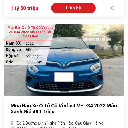
1 tỷ 50 triệu
Liên hệ
Mua Bán Xe Ô Tô Cũ Vinfast
VF e34 2022 Màu Xanh Giá
480 Triệu
Năm SX
2022
Động cơ
Điện
Hộp số
Số tự động
Odo
17,000 km
Mua Bán Xe Ô Tô Cũ Vinfast VF e34 2022 Màu
Xanh Giá 480 Triệu
Số 2 Dương Đình Nghệ, Yên Hòa, Cầu Giấy, Hà Nội