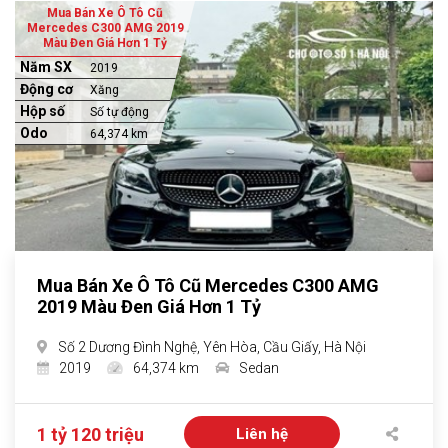
Mua Bán Xe Ô Tô Cũ
Mercedes C300 AMG 2019
Màu Đen Giá Hơn 1 Tỷ
Năm SX
2019
Động cơ
Xăng
Hộp số
Số tự động
Odo
64,374 km
Mua Bán Xe Ô Tô Cũ Mercedes C300 AMG
2019 Màu Đen Giá Hơn 1 Tỷ
Số 2 Dương Đình Nghệ, Yên Hòa, Cầu Giấy, Hà Nội
2019
64,374 km
Sedan
1 tỷ 120 triệu
Liên hệ