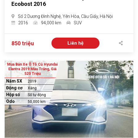
Ecobost 2016
Số 2 Dương Đình Nghệ, Yên Hòa, Cầu Giấy, Hà Nội
2016
94,000 km
SUV
850 triệu
Liên hệ
Mua Bán Xe Ô Tô Cũ Hyundai
Elantra 2019 Màu Trắng, Giá
520 Triệu
Năm SX
2019
Động cơ
Xăng
Hộp số
Số tự động
Odo
50,000 km