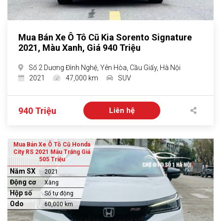
Mua Bán Xe Ô Tô Cũ Kia Sorento Signature
2021, Màu Xanh, Giá 940 Triệu
Số 2 Dương Đình Nghệ, Yên Hòa, Cầu Giấy, Hà Nội
2021
47,000 km
SUV
940 Triệu
Liên hệ
Mua Bán Xe Ô Tô Cũ Honda
City RS 2021 Màu Trắng Giá
505 Triệu
Năm SX
2021
Động cơ
Xăng
Hộp số
Số tự động
Odo
60,000 km