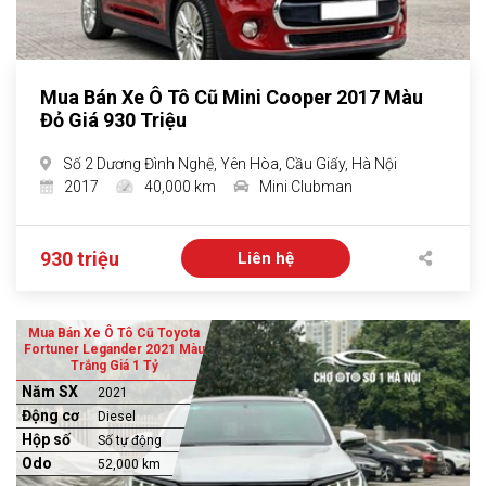
Mua Bán Xe Ô Tô Cũ Mini Cooper 2017 Màu
Đỏ Giá 930 Triệu
Số 2 Dương Đình Nghệ, Yên Hòa, Cầu Giấy, Hà Nội
2017
40,000 km
Mini Clubman
930 triệu
Liên hệ
Mua Bán Xe Ô Tô Cũ Toyota
Fortuner Legander 2021 Màu
Trắng Giá 1 Tỷ
Năm SX
2021
Động cơ
Diesel
Hộp số
Số tự động
Odo
52,000 km