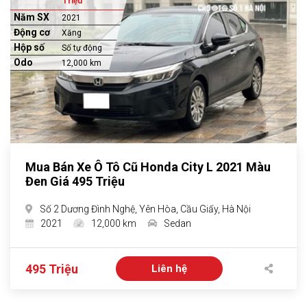
Triệu
Năm SX
2021
Động cơ
Xăng
Hộp số
Số tự động
Odo
12,000 km
Mua Bán Xe Ô Tô Cũ Honda City L 2021 Màu
Đen Giá 495 Triệu
Số 2 Dương Đình Nghệ, Yên Hòa, Cầu Giấy, Hà Nội
2021
12,000 km
Sedan
495 Triệu
Liên hệ