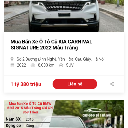
Mua Bán Xe Ô Tô Cũ KIA CARNIVAL
SIGNATURE 2022 Màu Trắng
Số 2 Dương Đình Nghệ, Yên Hòa, Cầu Giấy, Hà Nội
2022
8,000 km
SUV
1 tỷ 380 triệu
Liên hệ
Mua Bán Xe Ô Tô Cũ BMW
520i 2015 Màu Trắng Giá Chỉ
868 Triệu
Năm SX
2015
Động cơ
Xăng