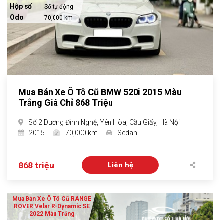
Hộp số
Số tự động
Odo
70,000 km
Mua Bán Xe Ô Tô Cũ BMW 520i 2015 Màu
Trắng Giá Chỉ 868 Triệu
Số 2 Dương Đình Nghệ, Yên Hòa, Cầu Giấy, Hà Nội
2015
70,000 km
Sedan
868 triệu
Liên hệ
Mua Bán Xe Ô Tô Cũ RANGE
ROVER Velar R-Dynamic SE
2022 Màu Trắng