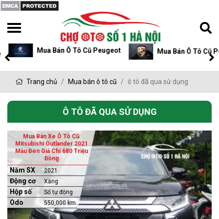
Mua Bán Ô Tô Cũ Peugeot
Mua Bán Ô Tô Cũ P
Trang chủ
Mua bán ô tô cũ
ô tô đã qua sử dụng
Ô TÔ ĐÃ QUA SỬ DỤNG
Mua Bán Xe Ô Tô Cũ
Mitsubishi Outlander 2021
Màu Đen Giá Chỉ 680 Triệu
Đồng
Năm SX
2021
Động cơ
Xăng
Hộp số
Số tự động
Odo
550,000 km