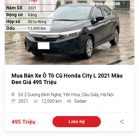
Triệu
Năm SX
2021
Động cơ
Xăng
Hộp số
Số tự động
Odo
12,000 km
Mua Bán Xe Ô Tô Cũ Honda City L 2021 Màu
Đen Giá 495 Triệu
Số 2 Dương Đình Nghệ, Yên Hòa, Cầu Giấy, Hà Nội
2021
12,000 km
Sedan
495 Triệu
Liên hệ