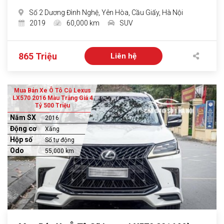
Số 2 Dương Đình Nghệ, Yên Hòa, Cầu Giấy, Hà Nội
2019
60,000 km
SUV
865 Triệu
Liên hệ
Mua Bán Xe Ô Tô Cũ Lexus
LX570 2016 Màu Trắng Giá 4
Tỷ 500 Triệu
Năm SX
2016
Động cơ
Xăng
Hộp số
Số tự động
Odo
55,000 km