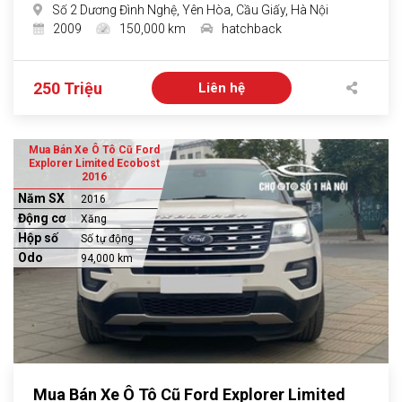
Số 2 Dương Đình Nghệ, Yên Hòa, Cầu Giấy, Hà Nội
2009
150,000 km
hatchback
250 Triệu
Liên hệ
Mua Bán Xe Ô Tô Cũ Ford
Explorer Limited Ecobost
2016
Năm SX
2016
Động cơ
Xăng
Hộp số
Số tự động
Odo
94,000 km
Mua Bán Xe Ô Tô Cũ Ford Explorer Limited