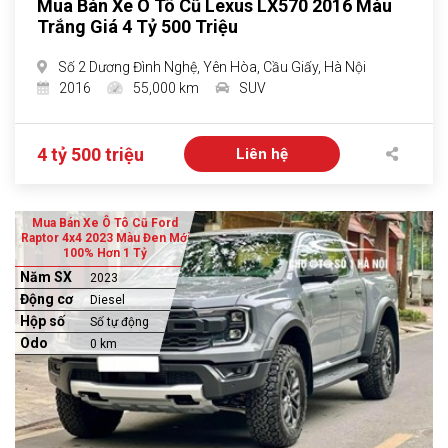
Mua Bán Xe Ô Tô Cũ Lexus LX570 2016 Màu
Trắng Giá 4 Tỷ 500 Triệu
Số 2 Dương Đình Nghệ, Yên Hòa, Cầu Giấy, Hà Nội
2016
55,000 km
SUV
4 tỷ 500 triệu
Liên hệ
Mua Bán Xe Ô Tô Cũ Ford
Raptor 4x4 2023 Màu Đen Mới
100% Hơn 1 Tỷ
Năm SX
2023
Động cơ
Diesel
Hộp số
Số tự động
Odo
0 km