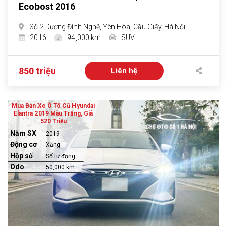
Ecobost 2016
Số 2 Dương Đình Nghệ, Yên Hòa, Cầu Giấy, Hà Nội
2016
94,000 km
SUV
850 triệu
Liên hệ
Mua Bán Xe Ô Tô Cũ Hyundai
Elantra 2019 Màu Trắng, Giá
520 Triệu
Năm SX
2019
Động cơ
Xăng
Hộp số
Số tự động
Odo
50,000 km