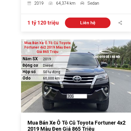
2019
64,374 km
Sedan
1 tỷ 120 triệu
Liên hệ
Mua Bán Xe Ô Tô Cũ Toyota
Fortuner 4x2 2019 Màu Đen
Giá 865 Triệu
Năm SX
2019
Động cơ
Diesel
Hộp số
Số tự động
Odo
60,000 km
Mua Bán Xe Ô Tô Cũ Toyota Fortuner 4x2
2019 Màu Đen Giá 865 Triệu