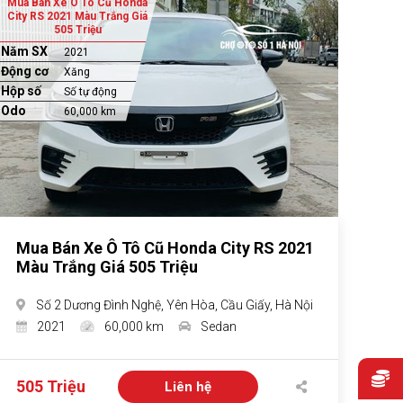
Mua Bán Xe Ô Tô Cũ Honda
City RS 2021 Màu Trắng Giá
505 Triệu
Năm SX
2021
Động cơ
Xăng
Hộp số
Số tự động
Odo
60,000 km
Mua Bán Xe Ô Tô Cũ Honda City RS 2021
Màu Trắng Giá 505 Triệu
Số 2 Dương Đình Nghệ, Yên Hòa, Cầu Giấy, Hà Nội
2021
60,000 km
Sedan
505 Triệu
Liên hệ