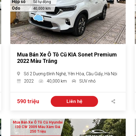
Hộp số
Số tự động
Odo
40,000 km
Mua Bán Xe Ô Tô Cũ KIA Sonet Premium
2022 Màu Trắng
Số 2 Dương Đình Nghệ, Yên Hòa, Cầu Giấy, Hà Nội
2022
40,000 km
SUV nhỏ
590 triệu
Liên hệ
Mua Bán Xe Ô Tô Cũ Hyundai
I30 CW 2009 Màu Xám Giá
250 Triệu