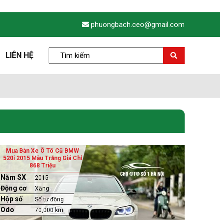
phuongbach.ceo@gmail.com
LIÊN HỆ
Mua Bán Xe Ô Tô Cũ BMW
520i 2015 Màu Trắng Giá Chỉ
868 Triệu
Năm SX
2015
Động cơ
Xăng
Hộp số
Số tự động
Odo
70,000 km