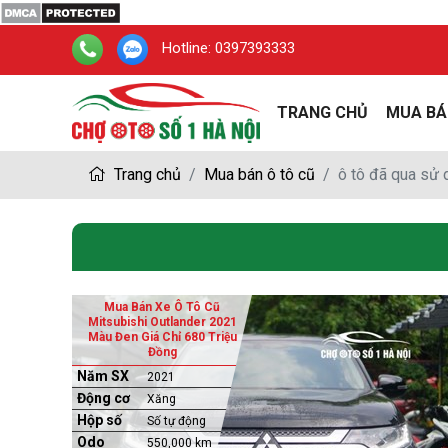
Hotline:
0397393333
TRANG CHỦ
MUA BÁ
Trang chủ
Mua bán ô tô cũ
ô tô đã qua sử
Mua Bán Xe Ô Tô Cũ
Mitsubishi Outlander 2021
Màu Đen Giá Chỉ 680 Triệu
Đồng
Năm SX
2021
Động cơ
Xăng
Hộp số
Số tự động
Odo
550,000 km