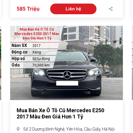
585 Triệu
Liên hệ
Mua Bán Xe Ô Tô Cũ
Mercedes E250 2017 Màu
Đen Giá Hơn 1 Tỷ
Năm SX
2017
Động cơ
Xăng
Hộp số
Số tự động
Odo
70,000 km
Mua Bán Xe Ô Tô Cũ Mercedes E250
2017 Màu Đen Giá Hơn 1 Tỷ
Số 2 Dương Đình Nghệ, Yên Hòa, Cầu Giấy, Hà Nội