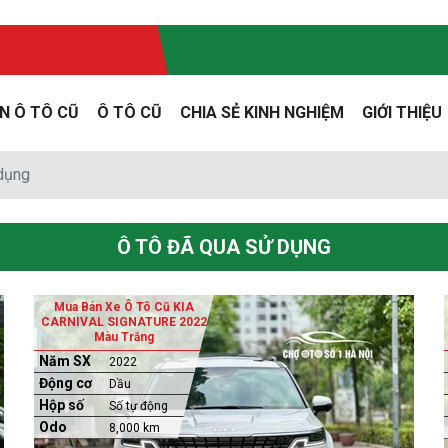
N Ô TÔ CŨ
Ô TÔ CŨ
CHIA SẺ KINH NGHIỆM
GIỚI THIỆU
 dụng
Ô TÔ ĐÃ QUA SỬ DỤNG
Mua Bán Xe Ô Tô Cũ KIA
CARNIVAL SIGNATURE 2022
Màu Trắng
Năm SX
2022
Động cơ
Dầu
Hộp số
Số tự động
Odo
8,000 km