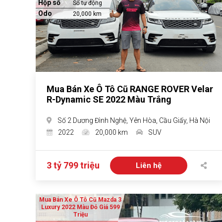
Hộp số
Số tự động
Odo
20,000 km
Mua Bán Xe Ô Tô Cũ RANGE ROVER Velar
R-Dynamic SE 2022 Màu Trắng
Số 2 Dương Đình Nghệ, Yên Hòa, Cầu Giấy, Hà Nội
2022
20,000 km
SUV
3 tỷ 799 triệu
Liên hệ
Mua Bán Xe Ô Tô Cũ Mazda 3
Luxury 2022 Màu Đỏ Giá 599
Triệu