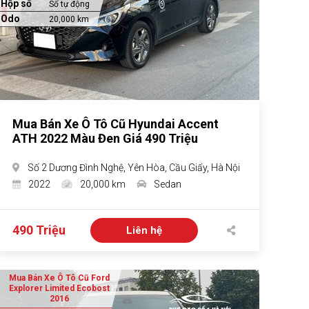
Hộp số
Số tự động
Odo
20,000 km
Mua Bán Xe Ô Tô Cũ Hyundai Accent
ATH 2022 Màu Đen Giá 490 Triệu
Số 2 Dương Đình Nghệ, Yên Hòa, Cầu Giấy, Hà Nội
2022
20,000 km
Sedan
490 Triệu
Liên hệ
Mua Bán Xe Ô Tô Cũ Ford
Explorer Limited Ecobost
2016