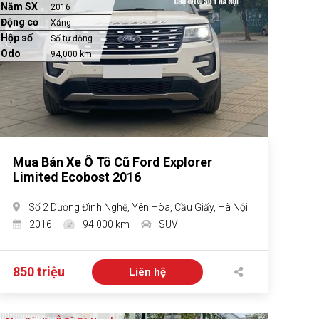
Năm SX
2016
Động cơ
Xăng
Hộp số
Số tự động
Odo
94,000 km
Mua Bán Xe Ô Tô Cũ Ford Explorer
Limited Ecobost 2016
Số 2 Dương Đình Nghệ, Yên Hòa, Cầu Giấy, Hà Nội
2016
94,000 km
SUV
850 triệu
Liên hệ