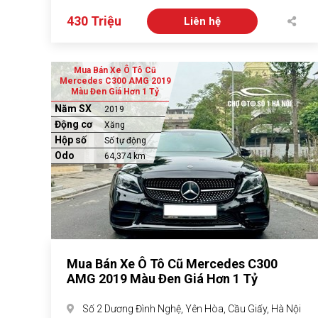
430 Triệu
Liên hệ
Mua Bán Xe Ô Tô Cũ
Mercedes C300 AMG 2019
Màu Đen Giá Hơn 1 Tỷ
Năm SX
2019
Động cơ
Xăng
Hộp số
Số tự động
Odo
64,374 km
Mua Bán Xe Ô Tô Cũ Mercedes C300
AMG 2019 Màu Đen Giá Hơn 1 Tỷ
Số 2 Dương Đình Nghệ, Yên Hòa, Cầu Giấy, Hà Nội