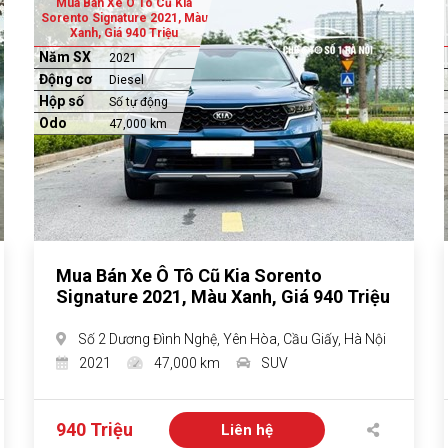
Mua Bán Xe Ô Tô Cũ Kia
Sorento Signature 2021, Màu
Xanh, Giá 940 Triệu
Năm SX
2021
Động cơ
Diesel
Hộp số
Số tự động
Odo
47,000 km
Mua Bán Xe Ô Tô Cũ Kia Sorento
Signature 2021, Màu Xanh, Giá 940 Triệu
Số 2 Dương Đình Nghệ, Yên Hòa, Cầu Giấy, Hà Nội
2021
47,000 km
SUV
940 Triệu
Liên hệ