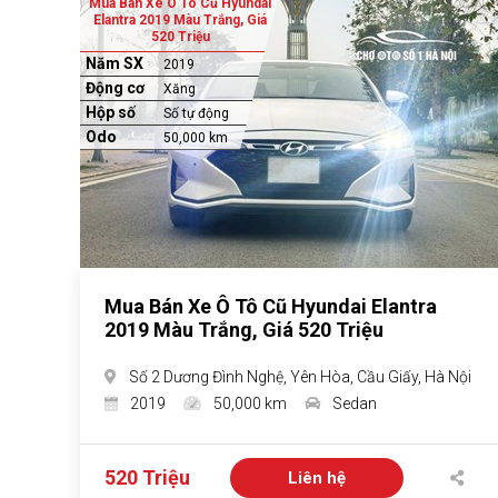
Mua Bán Xe Ô Tô Cũ Hyundai
Elantra 2019 Màu Trắng, Giá
520 Triệu
Năm SX
2019
Động cơ
Xăng
Hộp số
Số tự động
Odo
50,000 km
Mua Bán Xe Ô Tô Cũ Hyundai Elantra
2019 Màu Trắng, Giá 520 Triệu
Số 2 Dương Đình Nghệ, Yên Hòa, Cầu Giấy, Hà Nội
2019
50,000 km
Sedan
520 Triệu
Liên hệ