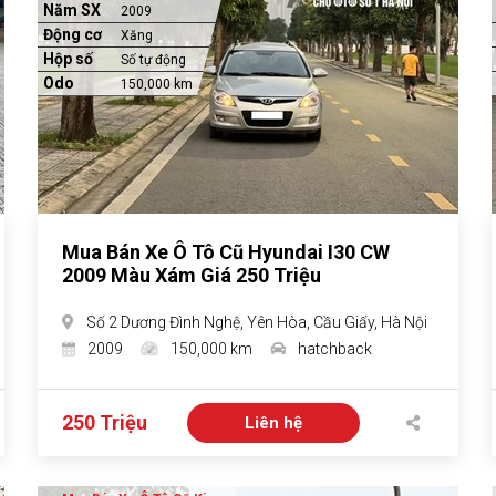
Năm SX
2009
Động cơ
Xăng
Hộp số
Số tự động
Odo
150,000 km
Mua Bán Xe Ô Tô Cũ Hyundai I30 CW
2009 Màu Xám Giá 250 Triệu
Số 2 Dương Đình Nghệ, Yên Hòa, Cầu Giấy, Hà Nội
2009
150,000 km
hatchback
250 Triệu
Liên hệ