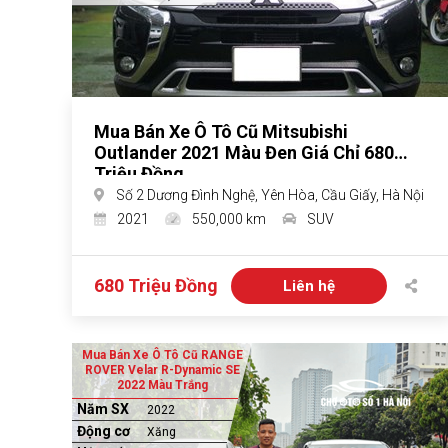
Mua Bán Xe Ô Tô Cũ Mitsubishi
Outlander 2021 Màu Đen Giá Chỉ 680
Triệu Đồng
Số 2 Dương Đình Nghệ, Yên Hòa, Cầu Giấy, Hà Nội
2021
550,000 km
SUV
680 Triệu Đồng
Liên hệ
Mua Bán Xe Ô Tô Cũ RANGE
ROVER Velar R-Dynamic SE
2022 Màu Trắng
Năm SX
2022
Động cơ
Xăng