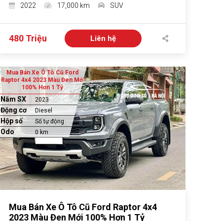
2022
17,000 km
SUV
480 Triệu
Liên hệ
Mua Bán Xe Ô Tô Cũ Ford
Raptor 4x4 2023 Màu Đen Mới
100% Hơn 1 Tỷ
Năm SX
2023
Động cơ
Diesel
Hộp số
Số tự động
Odo
0 km
Mua Bán Xe Ô Tô Cũ Ford Raptor 4x4
2023 Màu Đen Mới 100% Hơn 1 Tỷ