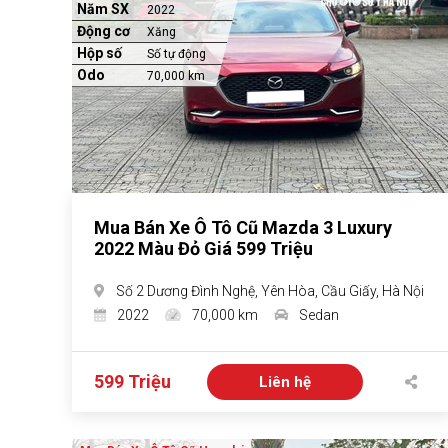
Năm SX
2022
Động cơ
Xăng
Hộp số
Số tự động
Odo
70,000 km
Mua Bán Xe Ô Tô Cũ Mazda 3 Luxury
2022 Màu Đỏ Giá 599 Triệu
Số 2 Dương Đình Nghệ, Yên Hòa, Cầu Giấy, Hà Nội
2022
70,000 km
Sedan
599 Triệu
Liên hệ