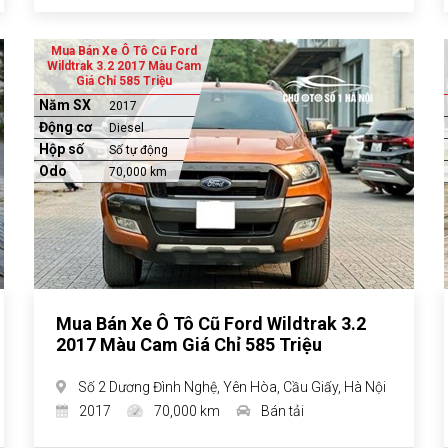
Mua Bán Xe Ô Tô Cũ Ford
Wildtrak 3.2 2017 Màu Cam
Giá Chỉ 585 Triệu
Năm SX
2017
Động cơ
Diesel
Hộp số
Số tự động
Odo
70,000 km
Mua Bán Xe Ô Tô Cũ Ford Wildtrak 3.2
2017 Màu Cam Giá Chỉ 585 Triệu
Số 2 Dương Đình Nghệ, Yên Hòa, Cầu Giấy, Hà Nội
2017
70,000 km
Bán tải