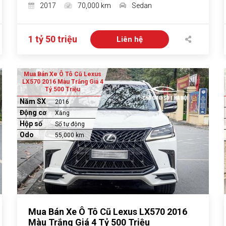
2017
70,000 km
Sedan
1 tỷ 50 triệu
Liên hệ
Mua Bán Xe Ô Tô Cũ Lexus
LX570 2016 Màu Trắng Giá 4
Tỷ 500 Triệu
Năm SX
2016
Động cơ
Xăng
Hộp số
Số tự động
Odo
55,000 km
Mua Bán Xe Ô Tô Cũ Lexus LX570 2016
Màu Trắng Giá 4 Tỷ 500 Triệu