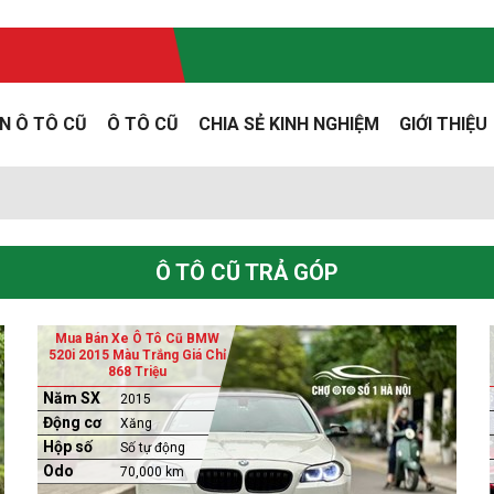
N Ô TÔ CŨ
Ô TÔ CŨ
CHIA SẺ KINH NGHIỆM
GIỚI THIỆU
Ô TÔ CŨ TRẢ GÓP
Mua Bán Xe Ô Tô Cũ BMW
520i 2015 Màu Trắng Giá Chỉ
868 Triệu
Năm SX
2015
Động cơ
Xăng
Hộp số
Số tự động
Odo
70,000 km