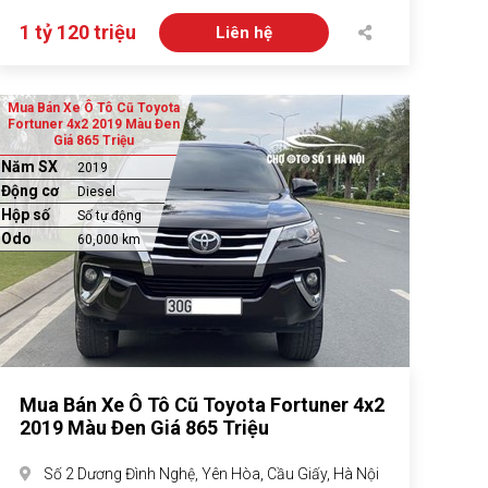
1 tỷ 120 triệu
Liên hệ
Mua Bán Xe Ô Tô Cũ Toyota
Fortuner 4x2 2019 Màu Đen
Giá 865 Triệu
Năm SX
2019
Động cơ
Diesel
Hộp số
Số tự động
Odo
60,000 km
Mua Bán Xe Ô Tô Cũ Toyota Fortuner 4x2
2019 Màu Đen Giá 865 Triệu
Số 2 Dương Đình Nghệ, Yên Hòa, Cầu Giấy, Hà Nội