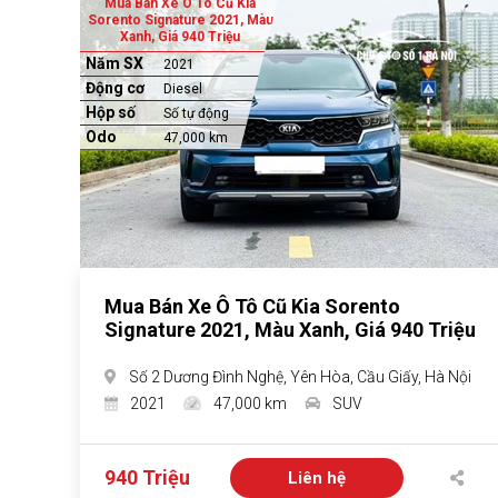
Mua Bán Xe Ô Tô Cũ Kia
Sorento Signature 2021, Màu
Xanh, Giá 940 Triệu
Năm SX
2021
Động cơ
Diesel
Hộp số
Số tự động
Odo
47,000 km
Mua Bán Xe Ô Tô Cũ Kia Sorento
Signature 2021, Màu Xanh, Giá 940 Triệu
Số 2 Dương Đình Nghệ, Yên Hòa, Cầu Giấy, Hà Nội
2021
47,000 km
SUV
940 Triệu
Liên hệ