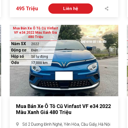
495 Triệu
Liên hệ
Mua Bán Xe Ô Tô Cũ Vinfast
VF e34 2022 Màu Xanh Giá
480 Triệu
Năm SX
2022
Động cơ
Điện
Hộp số
Số tự động
Odo
17,000 km
Mua Bán Xe Ô Tô Cũ Vinfast VF e34 2022
Màu Xanh Giá 480 Triệu
Số 2 Dương Đình Nghệ, Yên Hòa, Cầu Giấy, Hà Nội