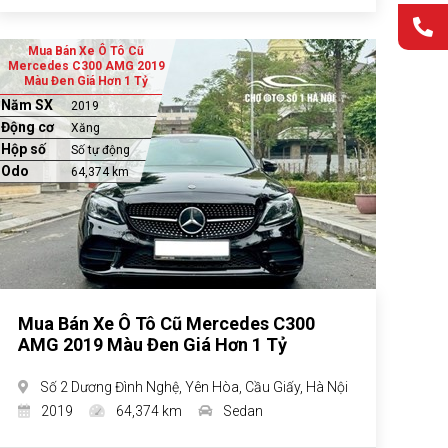
Mua Bán Xe Ô Tô Cũ
Mercedes C300 AMG 2019
Màu Đen Giá Hơn 1 Tỷ
Năm SX
2019
Động cơ
Xăng
Hộp số
Số tự động
Odo
64,374 km
Mua Bán Xe Ô Tô Cũ Mercedes C300
AMG 2019 Màu Đen Giá Hơn 1 Tỷ
Số 2 Dương Đình Nghệ, Yên Hòa, Cầu Giấy, Hà Nội
2019
64,374 km
Sedan