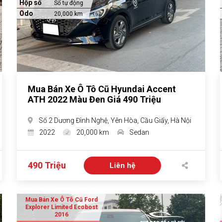
Hộp số
Số tự động
Odo
20,000 km
Mua Bán Xe Ô Tô Cũ Hyundai Accent
ATH 2022 Màu Đen Giá 490 Triệu
Số 2 Dương Đình Nghệ, Yên Hòa, Cầu Giấy, Hà Nội
2022
20,000 km
Sedan
490 Triệu
Liên hệ
Mua Bán Xe Ô Tô Cũ Ford
Explorer Limited Ecobost
2016