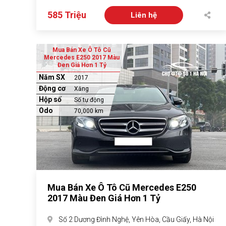
585 Triệu
Liên hệ
Mua Bán Xe Ô Tô Cũ
Mercedes E250 2017 Màu
Đen Giá Hơn 1 Tỷ
Năm SX
2017
Động cơ
Xăng
Hộp số
Số tự động
Odo
70,000 km
Mua Bán Xe Ô Tô Cũ Mercedes E250
2017 Màu Đen Giá Hơn 1 Tỷ
Số 2 Dương Đình Nghệ, Yên Hòa, Cầu Giấy, Hà Nội