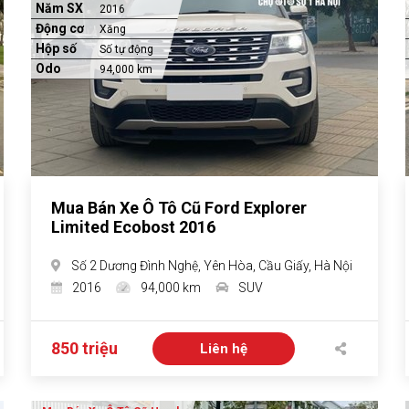
Năm SX
2016
Động cơ
Xăng
Hộp số
Số tự động
Odo
94,000 km
Mua Bán Xe Ô Tô Cũ Ford Explorer
Limited Ecobost 2016
Số 2 Dương Đình Nghệ, Yên Hòa, Cầu Giấy, Hà Nội
2016
94,000 km
SUV
850 triệu
Liên hệ