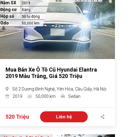
Năm SX
2019
Động cơ
Xăng
Hộp số
Số tự động
Odo
50,000 km
Mua Bán Xe Ô Tô Cũ Hyundai Elantra
2019 Màu Trắng, Giá 520 Triệu
Số 2 Dương Đình Nghệ, Yên Hòa, Cầu Giấy, Hà Nội
2019
50,000 km
Sedan
520 Triệu
Liên hệ