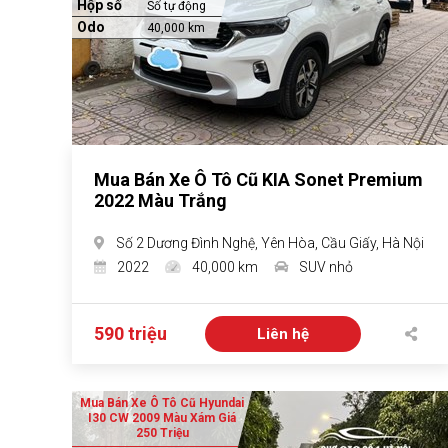
Hộp số
Số tự động
Odo
40,000 km
Mua Bán Xe Ô Tô Cũ KIA Sonet Premium
2022 Màu Trắng
Số 2 Dương Đình Nghệ, Yên Hòa, Cầu Giấy, Hà Nội
2022
40,000 km
SUV nhỏ
590 triệu
Liên hệ
Mua Bán Xe Ô Tô Cũ Hyundai
I30 CW 2009 Màu Xám Giá
250 Triệu