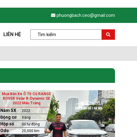
phuongbach.ceo@gmail.com
LIÊN HỆ
Mua Bán Xe Ô Tô Cũ RANGE
ROVER Velar R-Dynamic SE
2022 Màu Trắng
Năm SX
2022
Động cơ
Xăng
Hộp số
Số tự động
Odo
20,000 km