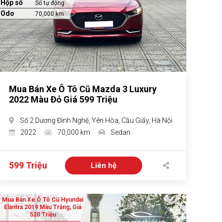
Hộp số
Số tự động
Odo
70,000 km
Mua Bán Xe Ô Tô Cũ Mazda 3 Luxury
2022 Màu Đỏ Giá 599 Triệu
Số 2 Dương Đình Nghệ, Yên Hòa, Cầu Giấy, Hà Nội
2022
70,000 km
Sedan
599 Triệu
Liên hệ
Mua Bán Xe Ô Tô Cũ Hyundai
Elantra 2019 Màu Trắng, Giá
520 Triệu