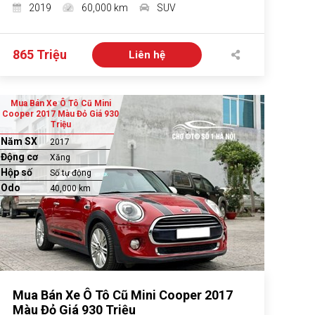
2019
60,000 km
SUV
865 Triệu
Liên hệ
Mua Bán Xe Ô Tô Cũ Mini
Cooper 2017 Màu Đỏ Giá 930
Triệu
Năm SX
2017
Động cơ
Xăng
Hộp số
Số tự động
Odo
40,000 km
Mua Bán Xe Ô Tô Cũ Mini Cooper 2017
Màu Đỏ Giá 930 Triệu