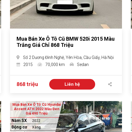
Mua Bán Xe Ô Tô Cũ BMW 520i 2015 Màu
Trắng Giá Chỉ 868 Triệu
Số 2 Dương Đình Nghệ, Yên Hòa, Cầu Giấy, Hà Nội
2015
70,000 km
Sedan
868 triệu
Liên hệ
Mua Bán Xe Ô Tô Cũ Hyundai
Accent ATH 2022 Màu Đen
Giá 490 Triệu
Năm SX
2022
Động cơ
Xăng