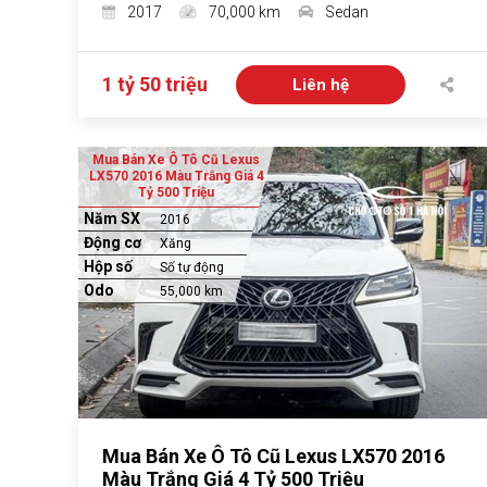
2017
70,000 km
Sedan
1 tỷ 50 triệu
Liên hệ
Mua Bán Xe Ô Tô Cũ Lexus
LX570 2016 Màu Trắng Giá 4
Tỷ 500 Triệu
Năm SX
2016
Động cơ
Xăng
Hộp số
Số tự động
Odo
55,000 km
Mua Bán Xe Ô Tô Cũ Lexus LX570 2016
Màu Trắng Giá 4 Tỷ 500 Triệu