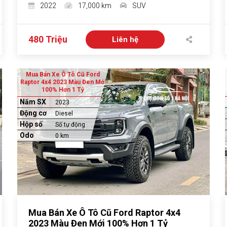
2022
17,000 km
SUV
480 Triệu
Liên hệ
Mua Bán Xe Ô Tô Cũ Ford
Raptor 4x4 2023 Màu Đen Mới
100% Hơn 1 Tỷ
Năm SX
2023
Động cơ
Diesel
Hộp số
Số tự động
Odo
0 km
Mua Bán Xe Ô Tô Cũ Ford Raptor 4x4
2023 Màu Đen Mới 100% Hơn 1 Tỷ