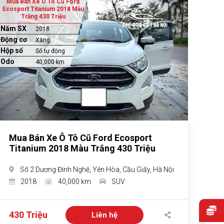
Mua Bán Xe Ô Tô Cũ Ford
Ecosport Titanium 2018 Màu
Trắng 430 Triệu
Năm SX
2018
Động cơ
Xăng
Hộp số
Số tự động
Odo
40,000 km
Mua Bán Xe Ô Tô Cũ Ford Ecosport
Titanium 2018 Màu Trắng 430 Triệu
Số 2 Dương Đình Nghệ, Yên Hòa, Cầu Giấy, Hà Nội
2018
40,000 km
SUV
430 Triệu
Liên hệ