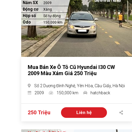
Năm SX
2009
Động cơ
Xăng
Hộp số
Số tự động
Odo
150,000 km
Mua Bán Xe Ô Tô Cũ Hyundai I30 CW
2009 Màu Xám Giá 250 Triệu
Số 2 Dương Đình Nghệ, Yên Hòa, Cầu Giấy, Hà Nội
2009
150,000 km
hatchback
250 Triệu
Liên hệ