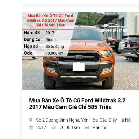
Mua Bán Xe Ô Tô Cũ Ford
Wildtrak 3.2 2017 Màu Cam
Giá Chỉ 585 Triệu
Năm SX
2017
Động cơ
Diesel
Hộp số
Số tự động
Odo
70,000 km
Mua Bán Xe Ô Tô Cũ Ford Wildtrak 3.2
2017 Màu Cam Giá Chỉ 585 Triệu
Số 2 Dương Đình Nghệ, Yên Hòa, Cầu Giấy, Hà Nội
2017
70,000 km
Bán tải