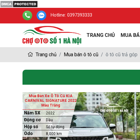
Hotline:
0397393333
TRANG CHỦ
MUA BÁ
Trang chủ
Mua bán ô tô cũ
ô tô cũ trả góp
Mua Bán Xe Ô Tô Cũ KIA
CARNIVAL SIGNATURE 2022
Màu Trắng
Năm SX
2022
Động cơ
Dầu
Hộp số
Số tự động
Odo
8,000 km