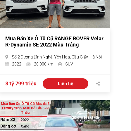
Mua Bán Xe Ô Tô Cũ RANGE ROVER Velar
R-Dynamic SE 2022 Màu Trắng
Số 2 Dương Đình Nghệ, Yên Hòa, Cầu Giấy, Hà Nội
2022
20,000 km
SUV
3 tỷ 799 triệu
Liên hệ
Mua Bán Xe Ô Tô Cũ Mazda 3
Luxury 2022 Màu Đỏ Giá 599
Triệu
Năm SX
2022
Động cơ
Xăng