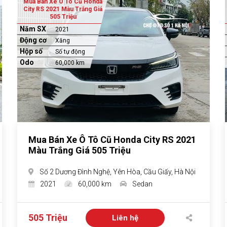
Mua Bán Xe Ô Tô Cũ Honda
City RS 2021 Màu Trắng Giá
505 Triệu
Năm SX
2021
Động cơ
Xăng
Hộp số
Số tự động
Odo
60,000 km
Mua Bán Xe Ô Tô Cũ Honda City RS 2021
Màu Trắng Giá 505 Triệu
Số 2 Dương Đình Nghệ, Yên Hòa, Cầu Giấy, Hà Nội
2021
60,000 km
Sedan
505 Triệu
Liên hệ