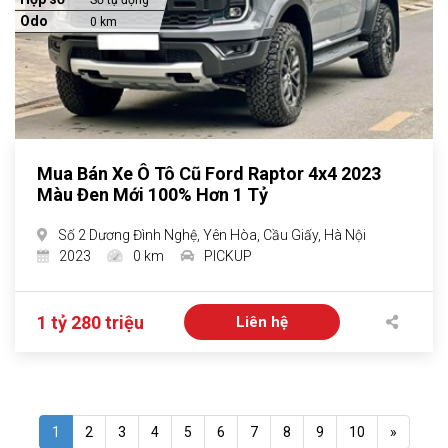
Số tự động
Odo
0 km
Mua Bán Xe Ô Tô Cũ Ford Raptor 4x4 2023
Màu Đen Mới 100% Hơn 1 Tỷ
Số 2 Dương Đình Nghệ, Yên Hòa, Cầu Giấy, Hà Nội
2023
0 km
PICKUP
1 tỷ 280 triệu
Liên hệ
1
2
3
4
5
6
7
8
9
10
»