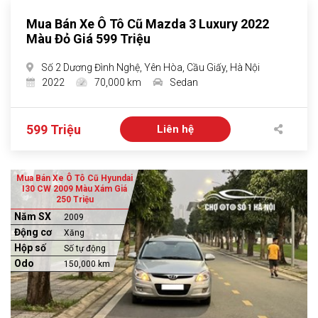
Mua Bán Xe Ô Tô Cũ Mazda 3 Luxury 2022
Màu Đỏ Giá 599 Triệu
Số 2 Dương Đình Nghệ, Yên Hòa, Cầu Giấy, Hà Nội
2022
70,000 km
Sedan
599 Triệu
Liên hệ
Mua Bán Xe Ô Tô Cũ Hyundai
I30 CW 2009 Màu Xám Giá
250 Triệu
Năm SX
2009
Động cơ
Xăng
Hộp số
Số tự động
Odo
150,000 km