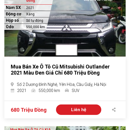
Đồng
Năm SX
2021
Động cơ
Xăng
Hộp số
Số tự động
Odo
550,000 km
Mua Bán Xe Ô Tô Cũ Mitsubishi Outlander
2021 Màu Đen Giá Chỉ 680 Triệu Đồng
Số 2 Dương Đình Nghệ, Yên Hòa, Cầu Giấy, Hà Nội
2021
550,000 km
SUV
680 Triệu Đồng
Liên hệ
Mua Bán Xe Ô Tô Cũ KIA