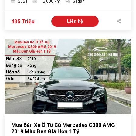
2021
12,000 km
Sedan
495 Triệu
Liên hệ
Mua Bán Xe Ô Tô Cũ
Mercedes C300 AMG 2019
Màu Đen Giá Hơn 1 Tỷ
Năm SX
2019
Động cơ
Xăng
Hộp số
Số tự động
Odo
64,374 km
Mua Bán Xe Ô Tô Cũ Mercedes C300 AMG
2019 Màu Đen Giá Hơn 1 Tỷ