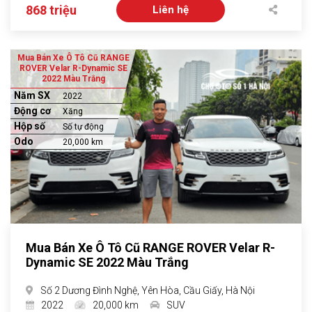
868 triệu
Liên hệ
Mua Bán Xe Ô Tô Cũ RANGE
ROVER Velar R-Dynamic SE
2022 Màu Trắng
Năm SX
2022
Động cơ
Xăng
Hộp số
Số tự động
Odo
20,000 km
Mua Bán Xe Ô Tô Cũ RANGE ROVER Velar R-
Dynamic SE 2022 Màu Trắng
Số 2 Dương Đình Nghệ, Yên Hòa, Cầu Giấy, Hà Nội
2022
20,000 km
SUV