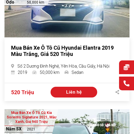
Odo
50,000 km
Mua Bán Xe Ô Tô Cũ Hyundai Elantra 2019
Màu Trắng, Giá 520 Triệu
Số 2 Dương Đình Nghệ, Yên Hòa, Cầu Giấy, Hà Nội
2019
50,000 km
Sedan
520 Triệu
Liên hệ
Mua Bán Xe Ô Tô Cũ Kia
Sorento Signature 2021, Màu
Xanh, Giá 940 Triệu
Năm SX
2021