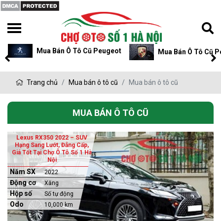
Mua Bán Ô Tô Cũ Peugeot
Mua Bán Ô Tô Cũ P
Trang chủ
Mua bán ô tô cũ
Mua bán ô tô cũ
MUA BÁN Ô TÔ CŨ
Lexus RX350 2022 – SUV
Hạng Sang Lướt, Đẳng Cấp,
Giá Tốt Tại Chợ Ô Tô Số 1 Hà
Nội
Năm SX
2022
Động cơ
Xăng
Hộp số
Số tự động
Odo
10,000 km