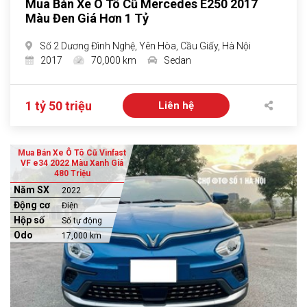
Mua Bán Xe Ô Tô Cũ Mercedes E250 2017
Màu Đen Giá Hơn 1 Tỷ
Số 2 Dương Đình Nghệ, Yên Hòa, Cầu Giấy, Hà Nội
2017
70,000 km
Sedan
1 tỷ 50 triệu
Liên hệ
Mua Bán Xe Ô Tô Cũ Vinfast
VF e34 2022 Màu Xanh Giá
480 Triệu
Năm SX
2022
Động cơ
Điện
Hộp số
Số tự động
Odo
17,000 km