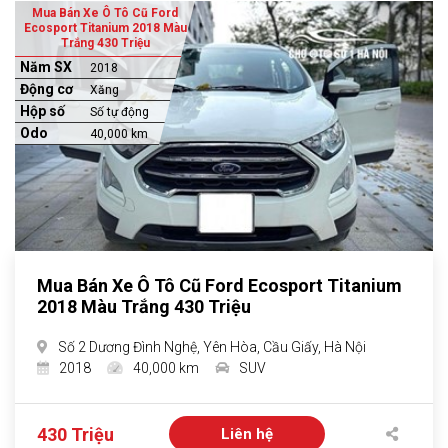
Mua Bán Xe Ô Tô Cũ Ford
Ecosport Titanium 2018 Màu
Trắng 430 Triệu
Năm SX
2018
Động cơ
Xăng
Hộp số
Số tự động
Odo
40,000 km
Mua Bán Xe Ô Tô Cũ Ford Ecosport Titanium
2018 Màu Trắng 430 Triệu
Số 2 Dương Đình Nghệ, Yên Hòa, Cầu Giấy, Hà Nội
2018
40,000 km
SUV
430 Triệu
Liên hệ