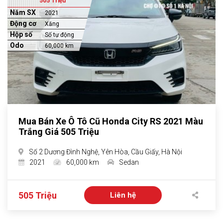
505 Triệu
Năm SX
2021
Động cơ
Xăng
Hộp số
Số tự động
Odo
60,000 km
Mua Bán Xe Ô Tô Cũ Honda City RS 2021 Màu
Trắng Giá 505 Triệu
Số 2 Dương Đình Nghệ, Yên Hòa, Cầu Giấy, Hà Nội
2021
60,000 km
Sedan
505 Triệu
Liên hệ