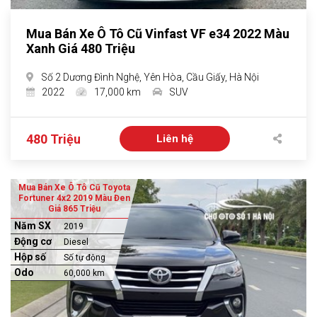
Mua Bán Xe Ô Tô Cũ Vinfast VF e34 2022 Màu
Xanh Giá 480 Triệu
Số 2 Dương Đình Nghệ, Yên Hòa, Cầu Giấy, Hà Nội
2022
17,000 km
SUV
480 Triệu
Liên hệ
Mua Bán Xe Ô Tô Cũ Toyota
Fortuner 4x2 2019 Màu Đen
Giá 865 Triệu
Năm SX
2019
Động cơ
Diesel
Hộp số
Số tự động
Odo
60,000 km