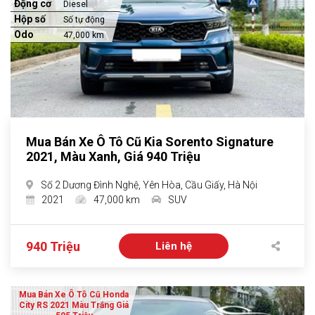
Động cơ
Diesel
Hộp số
Số tự động
Odo
47,000 km
Mua Bán Xe Ô Tô Cũ Kia Sorento Signature
2021, Màu Xanh, Giá 940 Triệu
Số 2 Dương Đình Nghệ, Yên Hòa, Cầu Giấy, Hà Nội
2021
47,000 km
SUV
940 Triệu
Liên hệ
Mua Bán Xe Ô Tô Cũ Honda
City RS 2021 Màu Trắng Giá