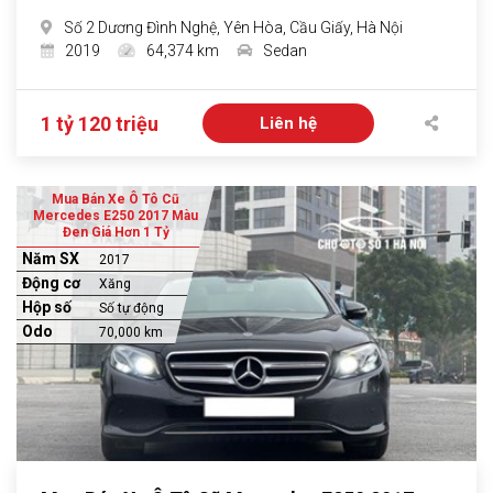
Số 2 Dương Đình Nghệ, Yên Hòa, Cầu Giấy, Hà Nội
2019
64,374 km
Sedan
1 tỷ 120 triệu
Liên hệ
Mua Bán Xe Ô Tô Cũ
Mercedes E250 2017 Màu
Đen Giá Hơn 1 Tỷ
Năm SX
2017
Động cơ
Xăng
Hộp số
Số tự động
Odo
70,000 km