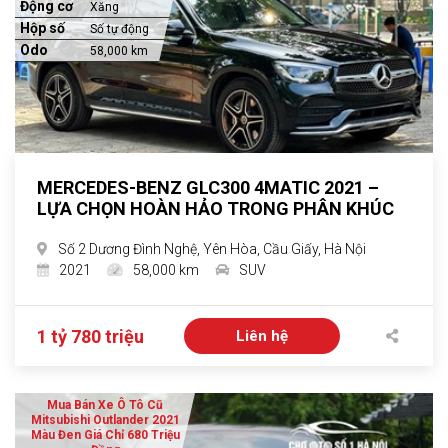
Động cơ
Xăng
Hộp số
Số tự động
Odo
58,000 km
MERCEDES-BENZ GLC300 4MATIC 2021 –
LỰA CHỌN HOÀN HẢO TRONG PHÂN KHÚC
Số 2 Dương Đình Nghệ, Yên Hòa, Cầu Giấy, Hà Nội
2021
58,000 km
SUV
1 tỷ 780 triệu
Liên hệ
Mua Bán Xe Ô Tô Cũ
Mitsubishi Outlander 2021
Màu Đen Giá Chỉ 680 Triệu