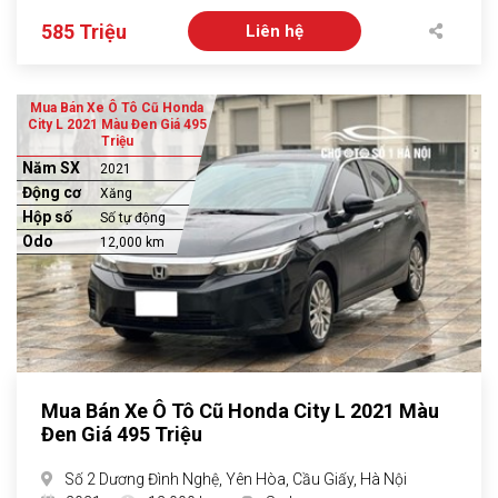
585 Triệu
Liên hệ
Mua Bán Xe Ô Tô Cũ Honda
City L 2021 Màu Đen Giá 495
Triệu
Năm SX
2021
Động cơ
Xăng
Hộp số
Số tự động
Odo
12,000 km
Mua Bán Xe Ô Tô Cũ Honda City L 2021 Màu
Đen Giá 495 Triệu
Số 2 Dương Đình Nghệ, Yên Hòa, Cầu Giấy, Hà Nội