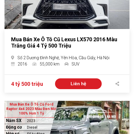
Mua Bán Xe Ô Tô Cũ Lexus LX570 2016 Màu
Trắng Giá 4 Tỷ 500 Triệu
Số 2 Dương Đình Nghệ, Yên Hòa, Cầu Giấy, Hà Nội
2016
55,000 km
SUV
4 tỷ 500 triệu
Liên hệ
Mua Bán Xe Ô Tô Cũ Ford
Raptor 4x4 2023 Màu Đen Mới
100% Hơn 1 Tỷ
Năm SX
2023
Động cơ
Diesel
Hộp số