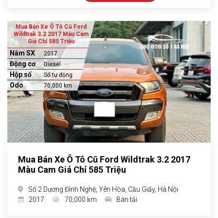
Mua Bán Xe Ô Tô Cũ Ford
Wildtrak 3.2 2017 Màu Cam
Giá Chỉ 585 Triệu
Năm SX
2017
Động cơ
Diesel
Hộp số
Số tự động
Odo
70,000 km
Mua Bán Xe Ô Tô Cũ Ford Wildtrak 3.2 2017
Màu Cam Giá Chỉ 585 Triệu
Số 2 Dương Đình Nghệ, Yên Hòa, Cầu Giấy, Hà Nội
2017
70,000 km
Bán tải