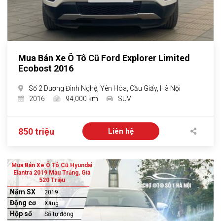
Mua Bán Xe Ô Tô Cũ Ford Explorer Limited
Ecobost 2016
Số 2 Dương Đình Nghệ, Yên Hòa, Cầu Giấy, Hà Nội
2016
94,000 km
SUV
850 triệu
Liên hệ
Mua Bán Xe Ô Tô Cũ Hyundai
Elantra 2019 Màu Trắng, Giá
520 Triệu
Năm SX
2019
Động cơ
Xăng
Hộp số
Số tự động