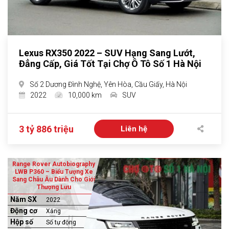
Lexus RX350 2022 – SUV Hạng Sang Lướt,
Đẳng Cấp, Giá Tốt Tại Chợ Ô Tô Số 1 Hà Nội
Số 2 Dương Đình Nghệ, Yên Hòa, Cầu Giấy, Hà Nội
2022
10,000 km
SUV
3 tỷ 886 triệu
Liên hệ
Range Rover Autobiography
LWB P360 – Biểu Tượng Xe
Sang Châu Âu Dành Cho Giới
Thượng Lưu
Năm SX
2022
Động cơ
Xăng
Hộp số
Số tự động