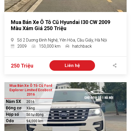
Mua Bán Xe Ô Tô Cũ Hyundai I30 CW 2009
Màu Xám Giá 250 Triệu
Số 2 Dương Đình Nghệ, Yên Hòa, Cầu Giấy, Hà Nội
2009
150,000 km
hatchback
250 Triệu
Liên hệ
Mua Bán Xe Ô Tô Cũ Ford
Explorer Limited Ecobost
2016
Năm SX
2016
Động cơ
Xăng
Hộp số
Số tự động
Odo
94,000 km