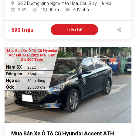
Số 2 Dương Đình Nghệ, Yên Hòa, Cầu Giấy, Hà Nội
2022
40,000 km
SUV nhỏ
590 triệu
Liên hệ
Mua Bán Xe Ô Tô Cũ Hyundai
Accent ATH 2022 Màu Đen
Giá 490 Triệu
Năm SX
2022
Động cơ
Xăng
Hộp số
Số tự động
Odo
20,000 km
Mua Bán Xe Ô Tô Cũ Hyundai Accent ATH