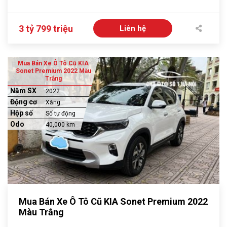
3 tỷ 799 triệu
Liên hệ
Mua Bán Xe Ô Tô Cũ KIA
Sonet Premium 2022 Màu
Trắng
Năm SX
2022
Động cơ
Xăng
Hộp số
Số tự động
Odo
40,000 km
Mua Bán Xe Ô Tô Cũ KIA Sonet Premium 2022
Màu Trắng