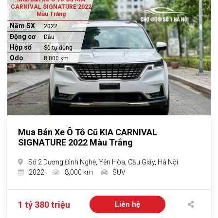
CARNIVAL SIGNATURE 2022
Màu Trắng
Năm SX
2022
Động cơ
Dầu
Hộp số
Số tự động
Odo
8,000 km
Mua Bán Xe Ô Tô Cũ KIA CARNIVAL
SIGNATURE 2022 Màu Trắng
Số 2 Dương Đình Nghệ, Yên Hòa, Cầu Giấy, Hà Nội
2022
8,000 km
SUV
1 tỷ 380 triệu
Liên hệ