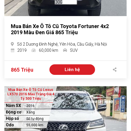
Mua Bán Xe Ô Tô Cũ Toyota Fortuner 4x2
2019 Màu Đen Giá 865 Triệu
Số 2 Dương Đình Nghệ, Yên Hòa, Cầu Giấy, Hà Nội
2019
60,000 km
SUV
865 Triệu
Liên hệ
Mua Bán Xe Ô Tô Cũ Lexus
LX570 2016 Màu Trắng Giá 4
Tỷ 500 Triệu
Năm SX
2016
Động cơ
Xăng
Hộp số
Số tự động
Odo
55,000 km