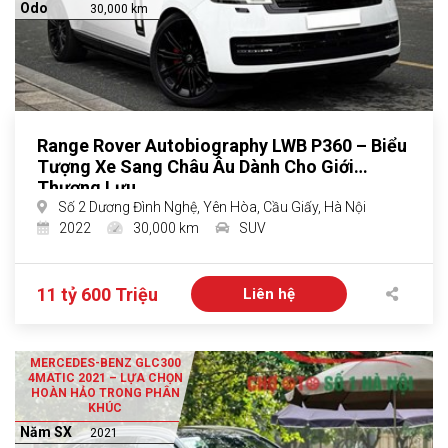
Odo
30,000 km
Range Rover Autobiography LWB P360 – Biểu
Tượng Xe Sang Châu Âu Dành Cho Giới
Thượng Lưu
Số 2 Dương Đình Nghệ, Yên Hòa, Cầu Giấy, Hà Nội
2022
30,000 km
SUV
11 tỷ 600 Triệu
Liên hệ
MERCEDES-BENZ GLC300
4MATIC 2021 – LỰA CHỌN
HOÀN HẢO TRONG PHÂN
KHÚC
Năm SX
2021