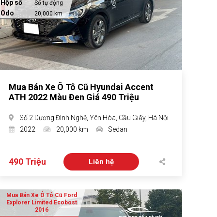
Hộp số
Số tự động
Odo
20,000 km
Mua Bán Xe Ô Tô Cũ Hyundai Accent
ATH 2022 Màu Đen Giá 490 Triệu
Số 2 Dương Đình Nghệ, Yên Hòa, Cầu Giấy, Hà Nội
2022
20,000 km
Sedan
490 Triệu
Liên hệ
Mua Bán Xe Ô Tô Cũ Ford
Explorer Limited Ecobost
2016