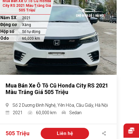
Mua Bán Xe Ô Tô Cũ Honda
City RS 2021 Màu Trắng Giá
505 Triệu
Năm SX
2021
Động cơ
Xăng
Hộp số
Số tự động
Odo
60,000 km
Mua Bán Xe Ô Tô Cũ Honda City RS 2021
Màu Trắng Giá 505 Triệu
Số 2 Dương Đình Nghệ, Yên Hòa, Cầu Giấy, Hà Nội
2021
60,000 km
Sedan
505 Triệu
Liên hệ