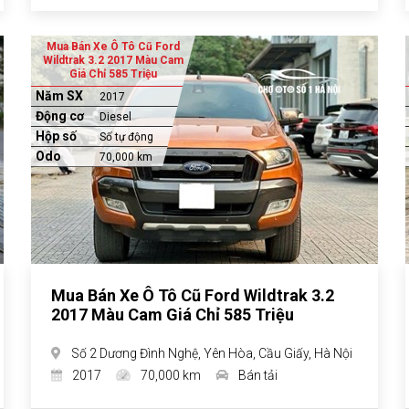
Mua Bán Xe Ô Tô Cũ Ford
Wildtrak 3.2 2017 Màu Cam
Giá Chỉ 585 Triệu
Năm SX
2017
Động cơ
Diesel
Hộp số
Số tự động
Odo
70,000 km
Mua Bán Xe Ô Tô Cũ Ford Wildtrak 3.2
2017 Màu Cam Giá Chỉ 585 Triệu
Số 2 Dương Đình Nghệ, Yên Hòa, Cầu Giấy, Hà Nội
2017
70,000 km
Bán tải