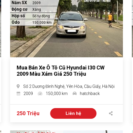
Năm SX
2009
Động cơ
Xăng
Hộp số
Số tự động
Odo
150,000 km
Mua Bán Xe Ô Tô Cũ Hyundai I30 CW
2009 Màu Xám Giá 250 Triệu
Số 2 Dương Đình Nghệ, Yên Hòa, Cầu Giấy, Hà Nội
2009
150,000 km
hatchback
250 Triệu
Liên hệ