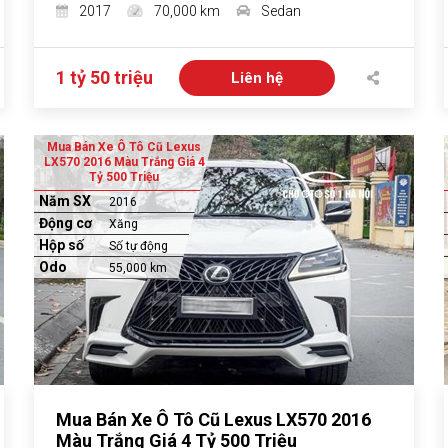
2017
70,000 km
Sedan
1 tỷ 50 triệu
Liên hệ
Mua Bán Xe Ô Tô Cũ Lexus
LX570 2016 Màu Trắng Giá 4
Tỷ 500 Triệu
Năm SX
2016
Động cơ
Xăng
Hộp số
Số tự động
Odo
55,000 km
Mua Bán Xe Ô Tô Cũ Lexus LX570 2016
Màu Trắng Giá 4 Tỷ 500 Triệu