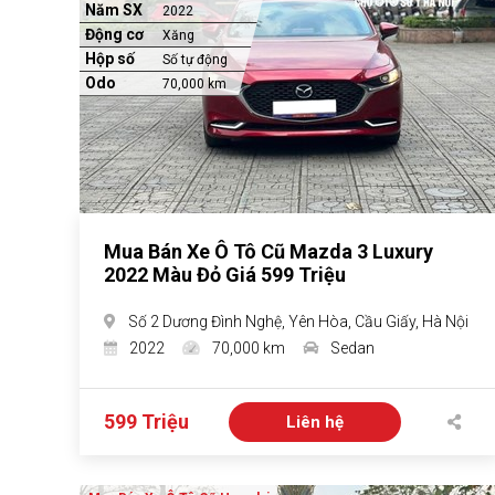
Năm SX
2022
Động cơ
Xăng
Hộp số
Số tự động
Odo
70,000 km
Mua Bán Xe Ô Tô Cũ Mazda 3 Luxury
2022 Màu Đỏ Giá 599 Triệu
Số 2 Dương Đình Nghệ, Yên Hòa, Cầu Giấy, Hà Nội
2022
70,000 km
Sedan
599 Triệu
Liên hệ