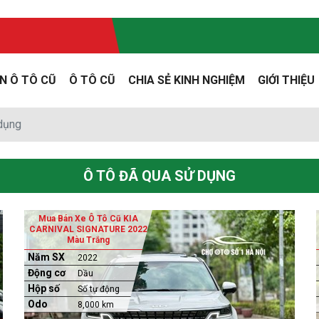
N Ô TÔ CŨ
Ô TÔ CŨ
CHIA SẺ KINH NGHIỆM
GIỚI THIỆU
 dụng
Ô TÔ ĐÃ QUA SỬ DỤNG
Mua Bán Xe Ô Tô Cũ KIA
CARNIVAL SIGNATURE 2022
Màu Trắng
Năm SX
2022
Động cơ
Dầu
Hộp số
Số tự động
Odo
8,000 km