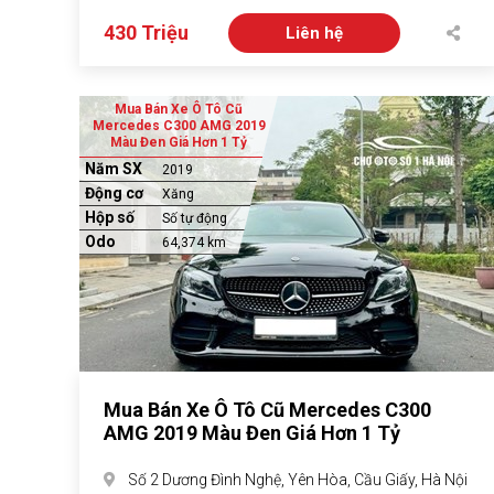
430 Triệu
Liên hệ
Mua Bán Xe Ô Tô Cũ
Mercedes C300 AMG 2019
Màu Đen Giá Hơn 1 Tỷ
Năm SX
2019
Động cơ
Xăng
Hộp số
Số tự động
Odo
64,374 km
Mua Bán Xe Ô Tô Cũ Mercedes C300
AMG 2019 Màu Đen Giá Hơn 1 Tỷ
Số 2 Dương Đình Nghệ, Yên Hòa, Cầu Giấy, Hà Nội