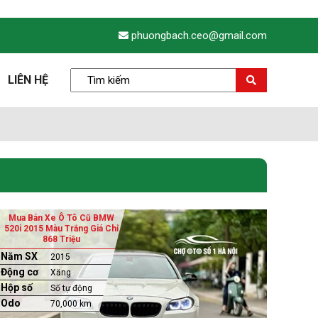
phuongbach.ceo@gmail.com
LIÊN HỆ
Mua Bán Xe Ô Tô Cũ BMW
520i 2015 Màu Trắng Giá Chỉ
868 Triệu
Năm SX
2015
Động cơ
Xăng
Hộp số
Số tự động
Odo
70,000 km