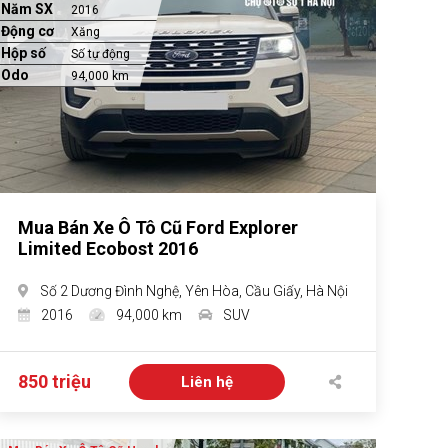
Năm SX
2016
Động cơ
Xăng
Hộp số
Số tự động
Odo
94,000 km
Mua Bán Xe Ô Tô Cũ Ford Explorer
Limited Ecobost 2016
Số 2 Dương Đình Nghệ, Yên Hòa, Cầu Giấy, Hà Nội
2016
94,000 km
SUV
850 triệu
Liên hệ