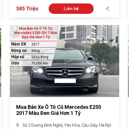
585 Triệu
Liên hệ
Mua Bán Xe Ô Tô Cũ
Mercedes E250 2017 Màu
Đen Giá Hơn 1 Tỷ
Năm SX
2017
Động cơ
Xăng
Hộp số
Số tự động
Odo
70,000 km
Mua Bán Xe Ô Tô Cũ Mercedes E250
2017 Màu Đen Giá Hơn 1 Tỷ
Số 2 Dương Đình Nghệ, Yên Hòa, Cầu Giấy, Hà Nội