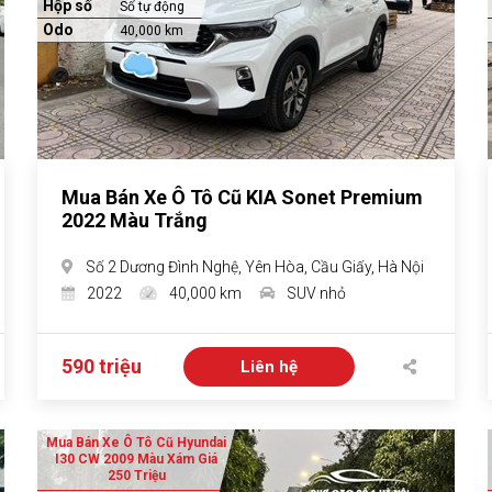
Hộp số
Số tự động
Odo
40,000 km
Mua Bán Xe Ô Tô Cũ KIA Sonet Premium
2022 Màu Trắng
Số 2 Dương Đình Nghệ, Yên Hòa, Cầu Giấy, Hà Nội
2022
40,000 km
SUV nhỏ
590 triệu
Liên hệ
Mua Bán Xe Ô Tô Cũ Hyundai
I30 CW 2009 Màu Xám Giá
250 Triệu