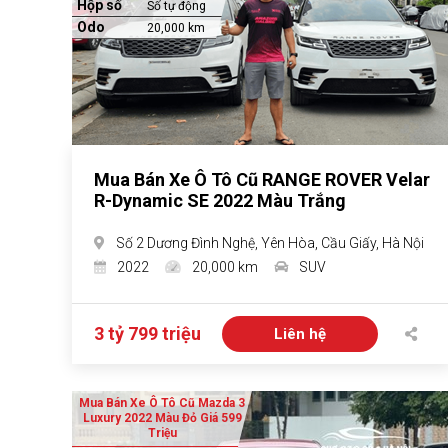
Hộp số
Số tự động
Odo
20,000 km
Mua Bán Xe Ô Tô Cũ RANGE ROVER Velar
R-Dynamic SE 2022 Màu Trắng
Số 2 Dương Đình Nghệ, Yên Hòa, Cầu Giấy, Hà Nội
2022
20,000 km
SUV
3 tỷ 799 triệu
Liên hệ
Mua Bán Xe Ô Tô Cũ Mazda 3
Luxury 2022 Màu Đỏ Giá 599
Triệu