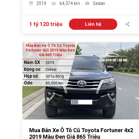
2019
64,374 km
Sedan
1 tỷ 120 triệu
Liên hệ
Mua Bán Xe Ô Tô Cũ Toyota
Fortuner 4x2 2019 Màu Đen
Giá 865 Triệu
Năm SX
2019
Động cơ
Diesel
Hộp số
Số tự động
Odo
60,000 km
Mua Bán Xe Ô Tô Cũ Toyota Fortuner 4x2
2019 Màu Đen Giá 865 Triệu