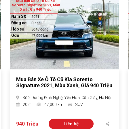
Mua Bán Xe Ô Tô Cũ Kia
Sorento Signature 2021, Màu
Xanh, Giá 940 Triệu
Năm SX
2021
Động cơ
Diesel
Hộp số
Số tự động
Odo
47,000 km
Mua Bán Xe Ô Tô Cũ Kia Sorento
Signature 2021, Màu Xanh, Giá 940 Triệu
Số 2 Dương Đình Nghệ, Yên Hòa, Cầu Giấy, Hà Nội
2021
47,000 km
SUV
940 Triệu
Liên hệ