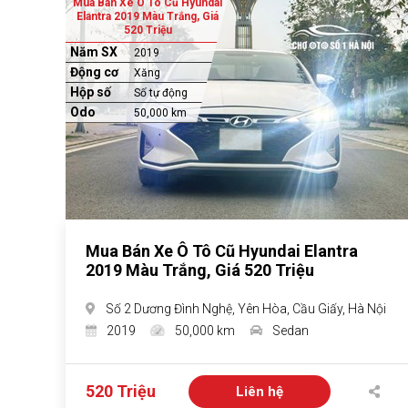
Mua Bán Xe Ô Tô Cũ Hyundai
Elantra 2019 Màu Trắng, Giá
520 Triệu
Năm SX
2019
Động cơ
Xăng
Hộp số
Số tự động
Odo
50,000 km
Mua Bán Xe Ô Tô Cũ Hyundai Elantra
2019 Màu Trắng, Giá 520 Triệu
Số 2 Dương Đình Nghệ, Yên Hòa, Cầu Giấy, Hà Nội
2019
50,000 km
Sedan
520 Triệu
Liên hệ