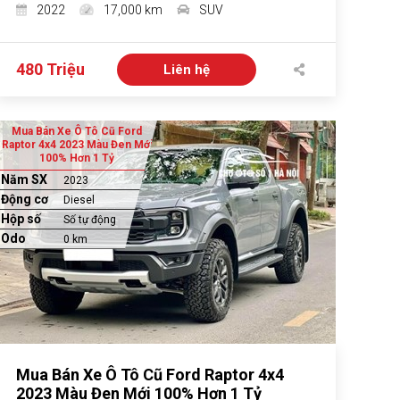
2022
17,000 km
SUV
480 Triệu
Liên hệ
Mua Bán Xe Ô Tô Cũ Ford
Raptor 4x4 2023 Màu Đen Mới
100% Hơn 1 Tỷ
Năm SX
2023
Động cơ
Diesel
Hộp số
Số tự động
Odo
0 km
Mua Bán Xe Ô Tô Cũ Ford Raptor 4x4
2023 Màu Đen Mới 100% Hơn 1 Tỷ