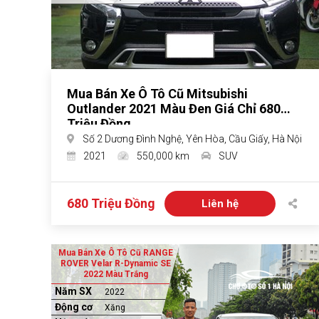
Mua Bán Xe Ô Tô Cũ Mitsubishi
Outlander 2021 Màu Đen Giá Chỉ 680
Triệu Đồng
Số 2 Dương Đình Nghệ, Yên Hòa, Cầu Giấy, Hà Nội
2021
550,000 km
SUV
680 Triệu Đồng
Liên hệ
Mua Bán Xe Ô Tô Cũ RANGE
ROVER Velar R-Dynamic SE
2022 Màu Trắng
Năm SX
2022
Động cơ
Xăng