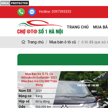
Hotline:
0397393333
TRANG CHỦ
MUA BÁ
Trang chủ
Mua bán ô tô cũ
ô tô đã qua sử
Mua Bán Xe Ô Tô Cũ
Mitsubishi Outlander 2021
Màu Đen Giá Chỉ 680 Triệu
Đồng
Năm SX
2021
Động cơ
Xăng
Hộp số
Số tự động
Odo
550,000 km