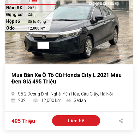
Triệu
Năm SX
2021
Động cơ
Xăng
Hộp số
Số tự động
Odo
12,000 km
Mua Bán Xe Ô Tô Cũ Honda City L 2021 Màu
Đen Giá 495 Triệu
Số 2 Dương Đình Nghệ, Yên Hòa, Cầu Giấy, Hà Nội
2021
12,000 km
Sedan
495 Triệu
Liên hệ