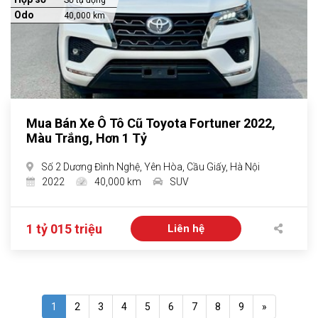
Số tự động
Odo
40,000 km
Mua Bán Xe Ô Tô Cũ Toyota Fortuner 2022,
Màu Trắng, Hơn 1 Tỷ
Số 2 Dương Đình Nghệ, Yên Hòa, Cầu Giấy, Hà Nội
2022
40,000 km
SUV
1 tỷ 015 triệu
Liên hệ
1
2
3
4
5
6
7
8
9
»