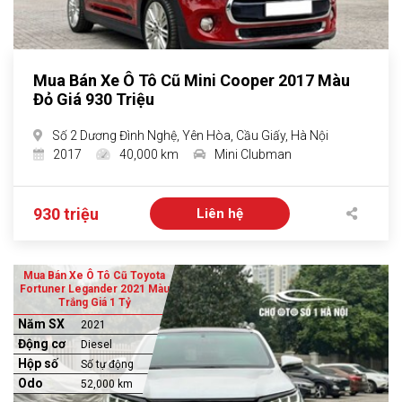
Mua Bán Xe Ô Tô Cũ Mini Cooper 2017 Màu
Đỏ Giá 930 Triệu
Số 2 Dương Đình Nghệ, Yên Hòa, Cầu Giấy, Hà Nội
2017
40,000 km
Mini Clubman
930 triệu
Liên hệ
Mua Bán Xe Ô Tô Cũ Toyota
Fortuner Legander 2021 Màu
Trắng Giá 1 Tỷ
Năm SX
2021
Động cơ
Diesel
Hộp số
Số tự động
Odo
52,000 km