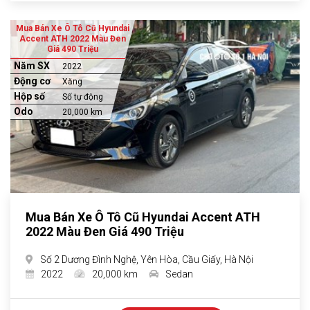
Mua Bán Xe Ô Tô Cũ Hyundai
Accent ATH 2022 Màu Đen
Giá 490 Triệu
Năm SX
2022
Động cơ
Xăng
Hộp số
Số tự động
Odo
20,000 km
Mua Bán Xe Ô Tô Cũ Hyundai Accent ATH
2022 Màu Đen Giá 490 Triệu
Số 2 Dương Đình Nghệ, Yên Hòa, Cầu Giấy, Hà Nội
2022
20,000 km
Sedan