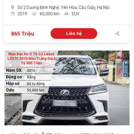
Số 2 Dương Đình Nghệ, Yên Hòa, Cầu Giấy, Hà Nội
2019
60,000 km
SUV
865 Triệu
Liên hệ
Mua Bán Xe Ô Tô Cũ Lexus
LX570 2016 Màu Trắng Giá 4
Tỷ 500 Triệu
Năm SX
2016
Động cơ
Xăng
Hộp số
Số tự động
Odo
55,000 km