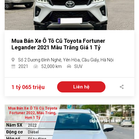
Mua Bán Xe Ô Tô Cũ Toyota Fortuner
Legander 2021 Màu Trắng Giá 1 Tỷ
Số 2 Dương Đình Nghệ, Yên Hòa, Cầu Giấy, Hà Nội
2021
52,000 km
SUV
1 tỷ 065 triệu
Liên hệ
Mua Bán Xe Ô Tô Cũ Toyota
Fortuner 2022, Màu Trắng,
Hơn 1 Tỷ
Năm SX
2022
Động cơ
Diesel
Hộp số