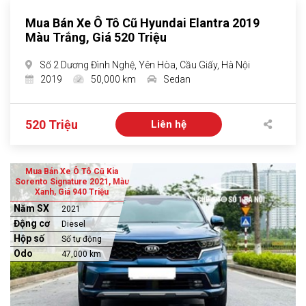
Mua Bán Xe Ô Tô Cũ Hyundai Elantra 2019
Màu Trắng, Giá 520 Triệu
Số 2 Dương Đình Nghệ, Yên Hòa, Cầu Giấy, Hà Nội
2019
50,000 km
Sedan
520 Triệu
Liên hệ
Mua Bán Xe Ô Tô Cũ Kia
Sorento Signature 2021, Màu
Xanh, Giá 940 Triệu
Năm SX
2021
Động cơ
Diesel
Hộp số
Số tự động
Odo
47,000 km