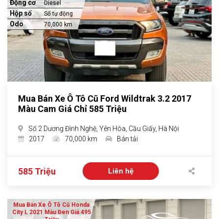
Động cơ
Diesel
Hộp số
Số tự động
Odo
70,000 km
Mua Bán Xe Ô Tô Cũ Ford Wildtrak 3.2 2017
Màu Cam Giá Chỉ 585 Triệu
Số 2 Dương Đình Nghệ, Yên Hòa, Cầu Giấy, Hà Nội
2017
70,000 km
Bán tải
585 Triệu
Liên hệ
Mua Bán Xe Ô Tô Cũ Honda
City L 2021 Màu Đen Giá 495