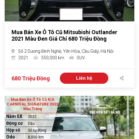
Mua Bán Xe Ô Tô Cũ Mitsubishi Outlander
2021 Màu Đen Giá Chỉ 680 Triệu Đồng
Số 2 Dương Đình Nghệ, Yên Hòa, Cầu Giấy, Hà Nội
2021
550,000 km
SUV
680 Triệu Đồng
Liên hệ
Mua Bán Xe Ô Tô Cũ KIA
CARNIVAL SIGNATURE 2022
Màu Trắng
Năm SX
2022
Động cơ
Dầu
Hộp số
Số tự động
Odo
8,000 km