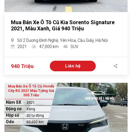
Mua Bán Xe Ô Tô Cũ Kia Sorento Signature
2021, Màu Xanh, Giá 940 Triệu
Số 2 Dương Đình Nghệ, Yên Hòa, Cầu Giấy, Hà Nội
2021
47,000 km
SUV
940 Triệu
Liên hệ
Mua Bán Xe Ô Tô Cũ Honda
City RS 2021 Màu Trắng Giá
505 Triệu
Năm SX
2021
Động cơ
Xăng
Hộp số
Số tự động
Odo
60,000 km