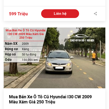
599 Triệu
Liên hệ
Mua Bán Xe Ô Tô Cũ Hyundai
I30 CW 2009 Màu Xám Giá
250 Triệu
Năm SX
2009
Động cơ
Xăng
Hộp số
Số tự động
Odo
150,000 km
Mua Bán Xe Ô Tô Cũ Hyundai I30 CW 2009
Màu Xám Giá 250 Triệu