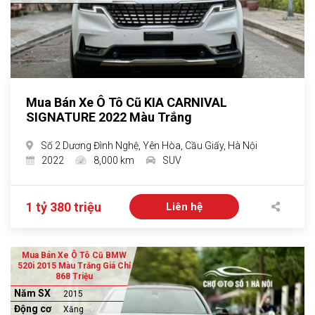
Mua Bán Xe Ô Tô Cũ KIA CARNIVAL
SIGNATURE 2022 Màu Trắng
Số 2 Dương Đình Nghệ, Yên Hòa, Cầu Giấy, Hà Nội
2022
8,000 km
SUV
1 tỷ 380 triệu
Liên hệ
Mua Bán Xe Ô Tô Cũ BMW
520i 2015 Màu Trắng Giá Chỉ
868 Triệu
Năm SX
2015
Động cơ
Xăng