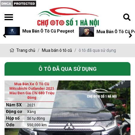
Mua Bán Ô Tô Cũ Peugeot
Mua Bán Ô Tô Cũ P
Trang chủ
Mua bán ô tô cũ
ô tô đã qua sử dụng
Ô TÔ ĐÃ QUA SỬ DỤNG
Mua Bán Xe Ô Tô Cũ
Mitsubishi Outlander 2021
Màu Đen Giá Chỉ 680 Triệu
Đồng
Năm SX
2021
Động cơ
Xăng
Hộp số
Số tự động
Odo
550,000 km