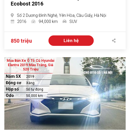
Ecobost 2016
Số 2 Dương Đình Nghệ, Yên Hòa, Cầu Giấy, Hà Nội
2016
94,000 km
SUV
850 triệu
Liên hệ
Mua Bán Xe Ô Tô Cũ Hyundai
Elantra 2019 Màu Trắng, Giá
520 Triệu
Năm SX
2019
Động cơ
Xăng
Hộp số
Số tự động
Odo
50,000 km