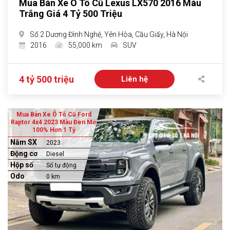
Mua Bán Xe Ô Tô Cũ Lexus LX570 2016 Màu
Trắng Giá 4 Tỷ 500 Triệu
Số 2 Dương Đình Nghệ, Yên Hòa, Cầu Giấy, Hà Nội
2016
55,000 km
SUV
4 tỷ 500 triệu
Liên hệ
Mua Bán Xe Ô Tô Cũ Ford
Raptor 4x4 2023 Màu Đen Mới
100% Hơn 1 Tỷ
Năm SX
2023
Động cơ
Diesel
Hộp số
Số tự động
Odo
0 km