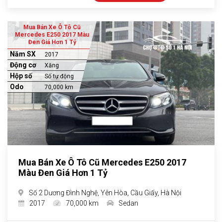
Mua Bán Xe Ô Tô Cũ
Mercedes E250 2017 Màu
Đen Giá Hơn 1 Tỷ
Năm SX
2017
Động cơ
Xăng
Hộp số
Số tự động
Odo
70,000 km
Mua Bán Xe Ô Tô Cũ Mercedes E250 2017
Màu Đen Giá Hơn 1 Tỷ
Số 2 Dương Đình Nghệ, Yên Hòa, Cầu Giấy, Hà Nội
2017
70,000 km
Sedan