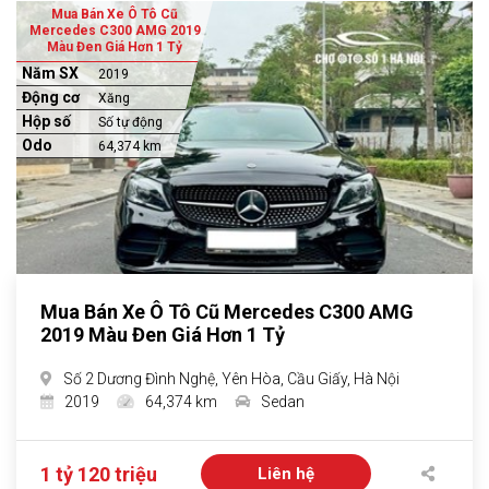
Mua Bán Xe Ô Tô Cũ
Mercedes C300 AMG 2019
Màu Đen Giá Hơn 1 Tỷ
Năm SX
2019
Động cơ
Xăng
Hộp số
Số tự động
Odo
64,374 km
Mua Bán Xe Ô Tô Cũ Mercedes C300 AMG
2019 Màu Đen Giá Hơn 1 Tỷ
Số 2 Dương Đình Nghệ, Yên Hòa, Cầu Giấy, Hà Nội
2019
64,374 km
Sedan
1 tỷ 120 triệu
Liên hệ