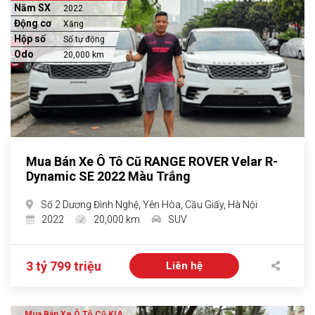
Năm SX
2022
Động cơ
Xăng
Hộp số
Số tự động
Odo
20,000 km
Mua Bán Xe Ô Tô Cũ RANGE ROVER Velar R-
Dynamic SE 2022 Màu Trắng
Số 2 Dương Đình Nghệ, Yên Hòa, Cầu Giấy, Hà Nội
2022
20,000 km
SUV
3 tỷ 799 triệu
Liên hệ
Mua Bán Xe Ô Tô Cũ KIA