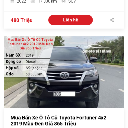
2022
17,000 km
SUV
480 Triệu
Liên hệ
Mua Bán Xe Ô Tô Cũ Toyota
Fortuner 4x2 2019 Màu Đen
Giá 865 Triệu
Năm SX
2019
Động cơ
Diesel
Hộp số
Số tự động
Odo
60,000 km
Mua Bán Xe Ô Tô Cũ Toyota Fortuner 4x2
2019 Màu Đen Giá 865 Triệu