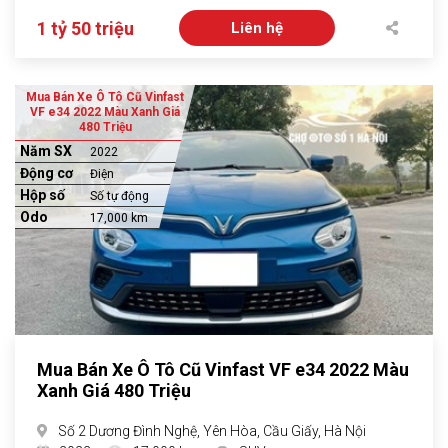
1 tỷ 50 triệu
Liên hệ
Mua Bán Xe Ô Tô Cũ Vinfast
VF e34 2022 Màu Xanh Giá
480 Triệu
Năm SX
2022
Động cơ
Điện
Hộp số
Số tự động
Odo
17,000 km
Mua Bán Xe Ô Tô Cũ Vinfast VF e34 2022 Màu
Xanh Giá 480 Triệu
Số 2 Dương Đình Nghệ, Yên Hòa, Cầu Giấy, Hà Nội