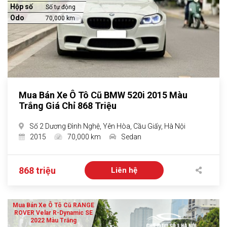
Hộp số
Số tự động
Odo
70,000 km
Mua Bán Xe Ô Tô Cũ BMW 520i 2015 Màu
Trắng Giá Chỉ 868 Triệu
Số 2 Dương Đình Nghệ, Yên Hòa, Cầu Giấy, Hà Nội
2015
70,000 km
Sedan
868 triệu
Liên hệ
Mua Bán Xe Ô Tô Cũ RANGE
ROVER Velar R-Dynamic SE
2022 Màu Trắng