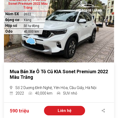
Sonet Premium 2022 Màu
Trắng
Năm SX
2022
Động cơ
Xăng
Hộp số
Số tự động
Odo
40,000 km
Mua Bán Xe Ô Tô Cũ KIA Sonet Premium 2022
Màu Trắng
Số 2 Dương Đình Nghệ, Yên Hòa, Cầu Giấy, Hà Nội
2022
40,000 km
SUV nhỏ
590 triệu
Liên hệ