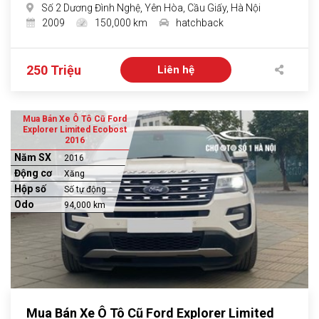
Số 2 Dương Đình Nghệ, Yên Hòa, Cầu Giấy, Hà Nội
2009
150,000 km
hatchback
250 Triệu
Liên hệ
Mua Bán Xe Ô Tô Cũ Ford
Explorer Limited Ecobost
2016
Năm SX
2016
Động cơ
Xăng
Hộp số
Số tự động
Odo
94,000 km
Mua Bán Xe Ô Tô Cũ Ford Explorer Limited