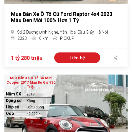
Mua Bán Xe Ô Tô Cũ Ford Raptor 4x4 2023
Màu Đen Mới 100% Hơn 1 Tỷ
Số 2 Dương Đình Nghệ, Yên Hòa, Cầu Giấy, Hà Nội
2023
0 km
PICKUP
1 tỷ 280 triệu
Liên hệ
Mua Bán Xe Ô Tô Cũ Mini
Cooper 2017 Màu Đỏ Giá 930
Triệu
Năm SX
2017
Động cơ
Xăng
Hộp số
Số tự động
Odo
40,000 km