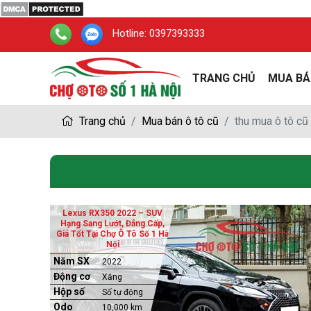
Hotline:
0397393333
TRANG CHỦ
MUA BÁ
Trang chủ
Mua bán ô tô cũ
thu mua ô tô cũ
Lexus RX350 2022 – SUV
Hạng Sang Lướt, Đẳng Cấp,
Giá Tốt Tại Chợ Ô Tô Số 1 Hà
Nội
Năm SX
2022
Động cơ
Xăng
Hộp số
Số tự động
Odo
10,000 km