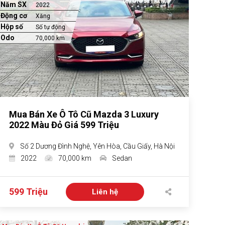
Năm SX
2022
Động cơ
Xăng
Hộp số
Số tự động
Odo
70,000 km
Mua Bán Xe Ô Tô Cũ Mazda 3 Luxury
2022 Màu Đỏ Giá 599 Triệu
Số 2 Dương Đình Nghệ, Yên Hòa, Cầu Giấy, Hà Nội
2022
70,000 km
Sedan
599 Triệu
Liên hệ