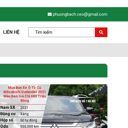
phuongbach.ceo@gmail.com
LIÊN HỆ
Mua Bán Xe Ô Tô Cũ
Mitsubishi Outlander 2021
Màu Đen Giá Chỉ 680 Triệu
Đồng
Năm SX
2021
Động cơ
Xăng
Hộp số
Số tự động
Odo
550,000 km