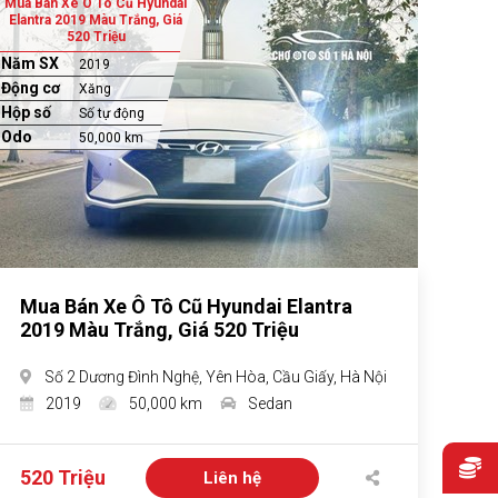
Mua Bán Xe Ô Tô Cũ Hyundai
Elantra 2019 Màu Trắng, Giá
520 Triệu
Năm SX
2019
Động cơ
Xăng
Hộp số
Số tự động
Odo
50,000 km
Mua Bán Xe Ô Tô Cũ Hyundai Elantra
2019 Màu Trắng, Giá 520 Triệu
Số 2 Dương Đình Nghệ, Yên Hòa, Cầu Giấy, Hà Nội
2019
50,000 km
Sedan
520 Triệu
Liên hệ