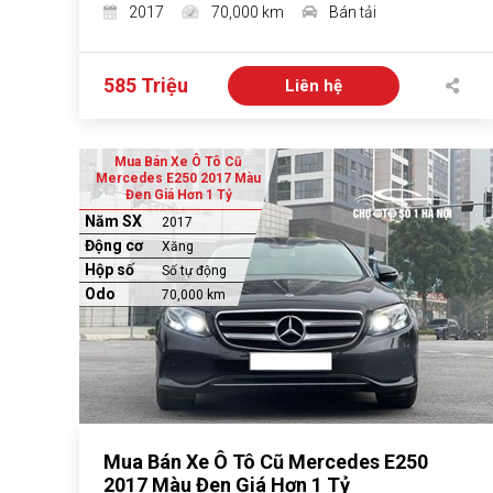
2017
70,000 km
Bán tải
585 Triệu
Liên hệ
Mua Bán Xe Ô Tô Cũ
Mercedes E250 2017 Màu
Đen Giá Hơn 1 Tỷ
Năm SX
2017
Động cơ
Xăng
Hộp số
Số tự động
Odo
70,000 km
Mua Bán Xe Ô Tô Cũ Mercedes E250
2017 Màu Đen Giá Hơn 1 Tỷ