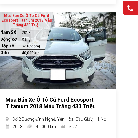
Mua Bán Xe Ô Tô Cũ Ford
Ecosport Titanium 2018 Màu
Trắng 430 Triệu
Năm SX
2018
Động cơ
Xăng
Hộp số
Số tự động
Odo
40,000 km
Mua Bán Xe Ô Tô Cũ Ford Ecosport
Titanium 2018 Màu Trắng 430 Triệu
Số 2 Dương Đình Nghệ, Yên Hòa, Cầu Giấy, Hà Nội
2018
40,000 km
SUV