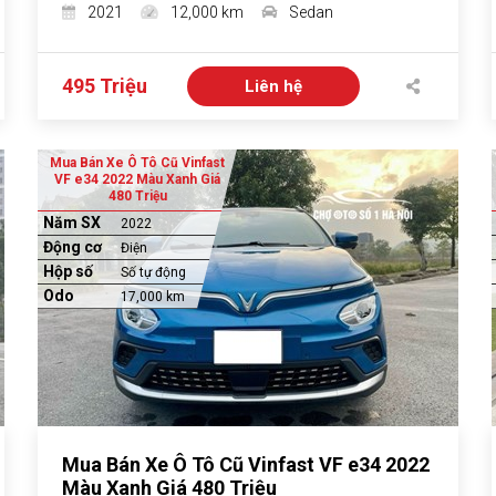
2021
12,000 km
Sedan
495 Triệu
Liên hệ
Mua Bán Xe Ô Tô Cũ Vinfast
VF e34 2022 Màu Xanh Giá
480 Triệu
Năm SX
2022
Động cơ
Điện
Hộp số
Số tự động
Odo
17,000 km
Mua Bán Xe Ô Tô Cũ Vinfast VF e34 2022
Màu Xanh Giá 480 Triệu