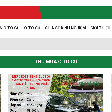
N Ô TÔ CŨ
Ô TÔ CŨ
CHIA SẺ KINH NGHIỆM
GIỚI THIỆU
THU MUA Ô TÔ CŨ
MERCEDES-BENZ GLC300
4MATIC 2021 – LỰA CHỌN
HOÀN HẢO TRONG PHÂN
KHÚC
Năm SX
2021
Động cơ
Xăng
Hộp số
Số tự động
Odo
58,000 km