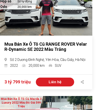
Hộp số
Số tự động
Odo
20,000 km
Mua Bán Xe Ô Tô Cũ RANGE ROVER Velar
R-Dynamic SE 2022 Màu Trắng
Số 2 Dương Đình Nghệ, Yên Hòa, Cầu Giấy, Hà Nội
2022
20,000 km
SUV
3 tỷ 799 triệu
Liên hệ
Mua Bán Xe Ô Tô Cũ Mazda 3
Luxury 2022 Màu Đỏ Giá 599
Triệu