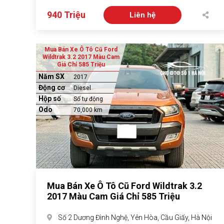
940 Triệu
Liên hệ
Mua Bán Xe Ô Tô Cũ Ford
Wildtrak 3.2 2017 Màu Cam
Giá Chỉ 585 Triệu
Năm SX
2017
Động cơ
Diesel
Hộp số
Số tự động
Odo
70,000 km
Mua Bán Xe Ô Tô Cũ Ford Wildtrak 3.2
2017 Màu Cam Giá Chỉ 585 Triệu
Số 2 Dương Đình Nghệ, Yên Hòa, Cầu Giấy, Hà Nội