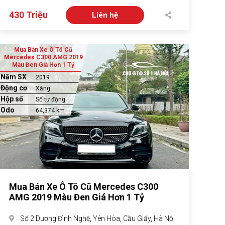
430 Triệu
Liên hệ
Mua Bán Xe Ô Tô Cũ
Mercedes C300 AMG 2019
Màu Đen Giá Hơn 1 Tỷ
Năm SX
2019
Động cơ
Xăng
Hộp số
Số tự động
Odo
64,374 km
Mua Bán Xe Ô Tô Cũ Mercedes C300
AMG 2019 Màu Đen Giá Hơn 1 Tỷ
Số 2 Dương Đình Nghệ, Yên Hòa, Cầu Giấy, Hà Nội