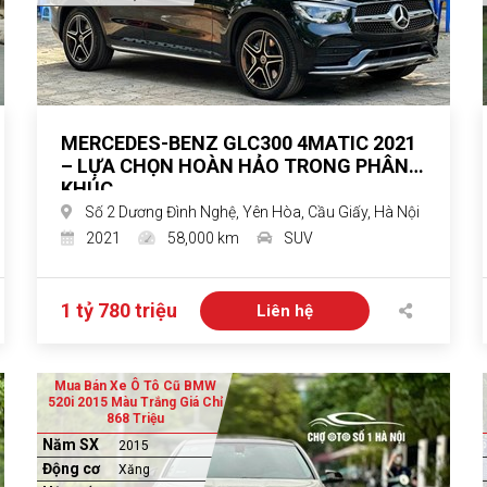
MERCEDES-BENZ GLC300 4MATIC 2021
– LỰA CHỌN HOÀN HẢO TRONG PHÂN
KHÚC
Số 2 Dương Đình Nghệ, Yên Hòa, Cầu Giấy, Hà Nội
2021
58,000 km
SUV
1 tỷ 780 triệu
Liên hệ
Mua Bán Xe Ô Tô Cũ BMW
520i 2015 Màu Trắng Giá Chỉ
868 Triệu
Năm SX
2015
Động cơ
Xăng