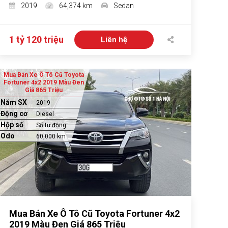
2019
64,374 km
Sedan
1 tỷ 120 triệu
Liên hệ
Mua Bán Xe Ô Tô Cũ Toyota
Fortuner 4x2 2019 Màu Đen
Giá 865 Triệu
Năm SX
2019
Động cơ
Diesel
Hộp số
Số tự động
Odo
60,000 km
Mua Bán Xe Ô Tô Cũ Toyota Fortuner 4x2
2019 Màu Đen Giá 865 Triệu