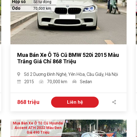
Hộp số
Số tự động
Odo
70,000 km
Mua Bán Xe Ô Tô Cũ BMW 520i 2015 Màu
Trắng Giá Chỉ 868 Triệu
Số 2 Dương Đình Nghệ, Yên Hòa, Cầu Giấy, Hà Nội
2015
70,000 km
Sedan
868 triệu
Liên hệ
Mua Bán Xe Ô Tô Cũ Hyundai
Accent ATH 2022 Màu Đen
Giá 490 Triệu