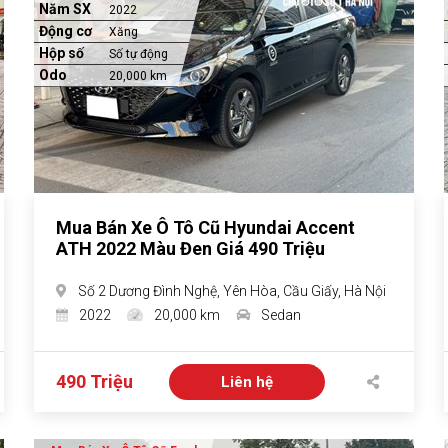
Năm SX
2022
Động cơ
Xăng
Hộp số
Số tự động
Odo
20,000 km
Mua Bán Xe Ô Tô Cũ Hyundai Accent
ATH 2022 Màu Đen Giá 490 Triệu
Số 2 Dương Đình Nghệ, Yên Hòa, Cầu Giấy, Hà Nội
2022
20,000 km
Sedan
490 Triệu
Liên hệ