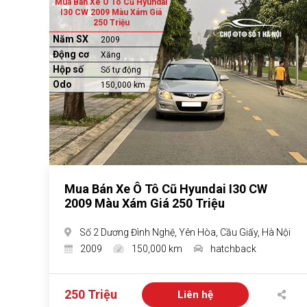
Mua Bán Xe Ô Tô Cũ Hyundai
I30 CW 2009 Màu Xám Giá
250 Triệu
Năm SX
2009
Động cơ
Xăng
Hộp số
Số tự động
Odo
150,000 km
Mua Bán Xe Ô Tô Cũ Hyundai I30 CW
2009 Màu Xám Giá 250 Triệu
Số 2 Dương Đình Nghệ, Yên Hòa, Cầu Giấy, Hà Nội
2009
150,000 km
hatchback
250 Triệu
Liên hệ