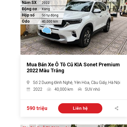
Năm SX
2022
Động cơ
Xăng
Hộp số
Số tự động
Odo
40,000 km
Mua Bán Xe Ô Tô Cũ KIA Sonet Premium
2022 Màu Trắng
Số 2 Dương Đình Nghệ, Yên Hòa, Cầu Giấy, Hà Nội
2022
40,000 km
SUV nhỏ
590 triệu
Liên hệ