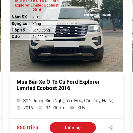
Mua Bán Xe Ô Tô Cũ Ford
Explorer Limited Ecobost
2016
Năm SX
2016
Động cơ
Xăng
Hộp số
Số tự động
Odo
94,000 km
Mua Bán Xe Ô Tô Cũ Ford Explorer
Limited Ecobost 2016
Số 2 Dương Đình Nghệ, Yên Hòa, Cầu Giấy, Hà Nội
2016
94,000 km
SUV
850 triệu
Liên hệ