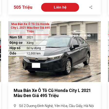
505 Triệu
Liên hệ
Mua Bán Xe Ô Tô Cũ Honda
City L 2021 Màu Đen Giá 495
Triệu
Năm SX
2021
Động cơ
Xăng
Hộp số
Số tự động
Odo
12,000 km
Mua Bán Xe Ô Tô Cũ Honda City L 2021
Màu Đen Giá 495 Triệu
Số 2 Dương Đình Nghệ, Yên Hòa, Cầu Giấy, Hà Nội