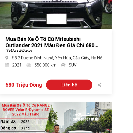
Mua Bán Xe Ô Tô Cũ Mitsubishi
Outlander 2021 Màu Đen Giá Chỉ 680
Triệu Đồng
Số 2 Dương Đình Nghệ, Yên Hòa, Cầu Giấy, Hà Nội
2021
550,000 km
SUV
680 Triệu Đồng
Liên hệ
Mua Bán Xe Ô Tô Cũ RANGE
ROVER Velar R-Dynamic SE
2022 Màu Trắng
Năm SX
2022
Động cơ
Xăng