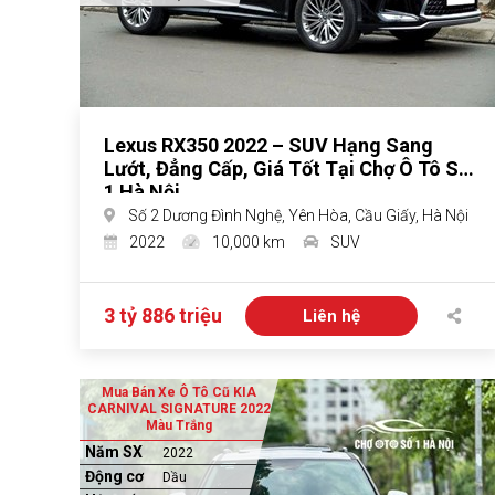
Lexus RX350 2022 – SUV Hạng Sang
Lướt, Đẳng Cấp, Giá Tốt Tại Chợ Ô Tô Số
1 Hà Nội
Số 2 Dương Đình Nghệ, Yên Hòa, Cầu Giấy, Hà Nội
2022
10,000 km
SUV
3 tỷ 886 triệu
Liên hệ
Mua Bán Xe Ô Tô Cũ KIA
CARNIVAL SIGNATURE 2022
Màu Trắng
Năm SX
2022
Động cơ
Dầu