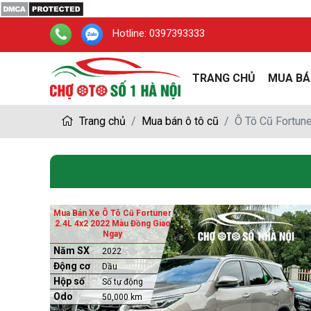
Hotline:
0397393333
TRANG CHỦ
MUA BÁ
Trang chủ
Mua bán ô tô cũ
Ô Tô Cũ Fortune
Mua Bán Xe Ô Tô Cũ Fortuner
2.4L 4x2 2022 Màu Đồng Giao
Ngay
Năm SX
2022
Động cơ
Dầu
Hộp số
Số tự động
Odo
50,000 km