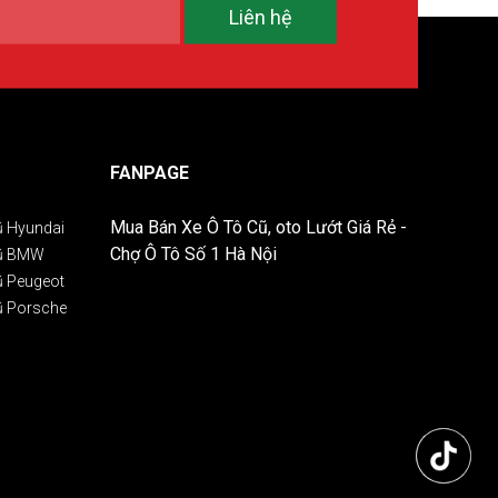
Liên hệ
FANPAGE
Mua Bán Xe Ô Tô Cũ, oto Lướt Giá Rẻ -
ũ Hyundai
Chợ Ô Tô Số 1 Hà Nội
Cũ BMW
ũ Peugeot
ũ Porsche