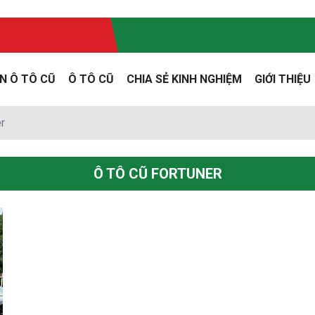
N Ô TÔ CŨ
Ô TÔ CŨ
CHIA SẺ KINH NGHIỆM
GIỚI THIỆU
r
Ô TÔ CŨ FORTUNER