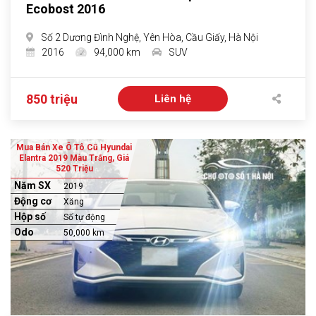
Ecobost 2016
Số 2 Dương Đình Nghệ, Yên Hòa, Cầu Giấy, Hà Nội
2016
94,000 km
SUV
850 triệu
Liên hệ
Mua Bán Xe Ô Tô Cũ Hyundai
Elantra 2019 Màu Trắng, Giá
520 Triệu
Năm SX
2019
Động cơ
Xăng
Hộp số
Số tự động
Odo
50,000 km