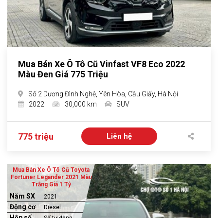
Mua Bán Xe Ô Tô Cũ Vinfast VF8 Eco 2022
Màu Đen Giá 775 Triệu
Số 2 Dương Đình Nghệ, Yên Hòa, Cầu Giấy, Hà Nội
2022
30,000 km
SUV
775 triệu
Liên hệ
Mua Bán Xe Ô Tô Cũ Toyota
Fortuner Legander 2021 Màu
Trắng Giá 1 Tỷ
Năm SX
2021
Động cơ
Diesel
Hộp số