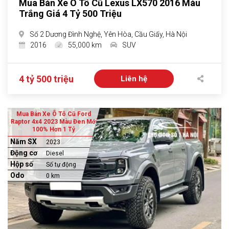
Mua Bán Xe Ô Tô Cũ Lexus LX570 2016 Màu
Trắng Giá 4 Tỷ 500 Triệu
Số 2 Dương Đình Nghệ, Yên Hòa, Cầu Giấy, Hà Nội
2016
55,000 km
SUV
4 tỷ 500 triệu
Liên hệ
Mua Bán Xe Ô Tô Cũ Ford
Raptor 4x4 2023 Màu Đen Mới
100% Hơn 1 Tỷ
Năm SX
2023
Động cơ
Diesel
Hộp số
Số tự động
Odo
0 km