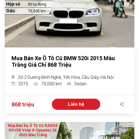
Hộp số
Số tự động
Odo
70,000 km
Mua Bán Xe Ô Tô Cũ BMW 520i 2015 Màu
Trắng Giá Chỉ 868 Triệu
Số 2 Dương Đình Nghệ, Yên Hòa, Cầu Giấy, Hà Nội
2015
70,000 km
Sedan
868 triệu
Liên hệ
Mua Bán Xe Ô Tô Cũ RANGE
ROVER Velar R-Dynamic SE
2022 Màu Trắng