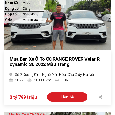
Năm SX
2022
Động cơ
Xăng
Hộp số
Số tự động
Odo
20,000 km
Mua Bán Xe Ô Tô Cũ RANGE ROVER Velar R-
Dynamic SE 2022 Màu Trắng
Số 2 Dương Đình Nghệ, Yên Hòa, Cầu Giấy, Hà Nội
2022
20,000 km
SUV
3 tỷ 799 triệu
Liên hệ
Mua Bán Xe Ô Tô Cũ KIA