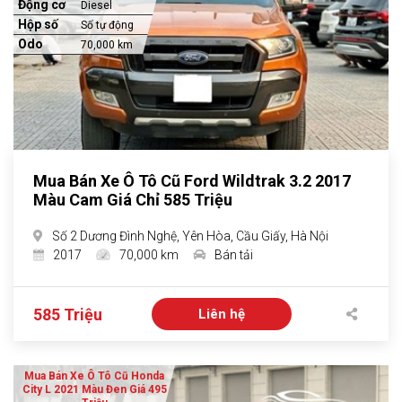
Động cơ
Diesel
Hộp số
Số tự động
Odo
70,000 km
Mua Bán Xe Ô Tô Cũ Ford Wildtrak 3.2 2017
Màu Cam Giá Chỉ 585 Triệu
Số 2 Dương Đình Nghệ, Yên Hòa, Cầu Giấy, Hà Nội
2017
70,000 km
Bán tải
585 Triệu
Liên hệ
Mua Bán Xe Ô Tô Cũ Honda
City L 2021 Màu Đen Giá 495