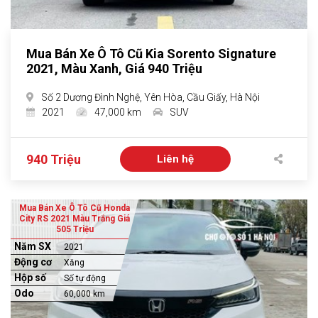
Mua Bán Xe Ô Tô Cũ Kia Sorento Signature
2021, Màu Xanh, Giá 940 Triệu
Số 2 Dương Đình Nghệ, Yên Hòa, Cầu Giấy, Hà Nội
2021
47,000 km
SUV
940 Triệu
Liên hệ
Mua Bán Xe Ô Tô Cũ Honda
City RS 2021 Màu Trắng Giá
505 Triệu
Năm SX
2021
Động cơ
Xăng
Hộp số
Số tự động
Odo
60,000 km