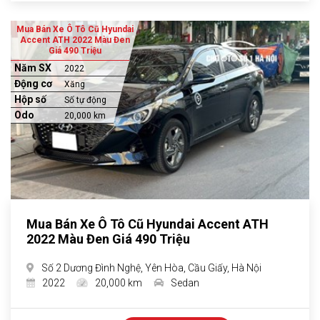
Mua Bán Xe Ô Tô Cũ Hyundai
Accent ATH 2022 Màu Đen
Giá 490 Triệu
Năm SX
2022
Động cơ
Xăng
Hộp số
Số tự động
Odo
20,000 km
Mua Bán Xe Ô Tô Cũ Hyundai Accent ATH
2022 Màu Đen Giá 490 Triệu
Số 2 Dương Đình Nghệ, Yên Hòa, Cầu Giấy, Hà Nội
2022
20,000 km
Sedan