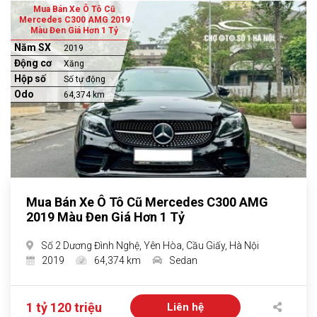
Mua Bán Xe Ô Tô Cũ
Mercedes C300 AMG 2019
Màu Đen Giá Hơn 1 Tỷ
Năm SX
2019
Động cơ
Xăng
Hộp số
Số tự động
Odo
64,374 km
Mua Bán Xe Ô Tô Cũ Mercedes C300 AMG
2019 Màu Đen Giá Hơn 1 Tỷ
Số 2 Dương Đình Nghệ, Yên Hòa, Cầu Giấy, Hà Nội
2019
64,374 km
Sedan
1 tỷ 120 triệu
Liên hệ