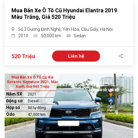
Mua Bán Xe Ô Tô Cũ Hyundai Elantra 2019
Màu Trắng, Giá 520 Triệu
Số 2 Dương Đình Nghệ, Yên Hòa, Cầu Giấy, Hà Nội
2019
50,000 km
Sedan
520 Triệu
Liên hệ
Mua Bán Xe Ô Tô Cũ Kia
Sorento Signature 2021, Màu
Xanh, Giá 940 Triệu
Năm SX
2021
Động cơ
Diesel
Hộp số
Số tự động
Odo
47,000 km