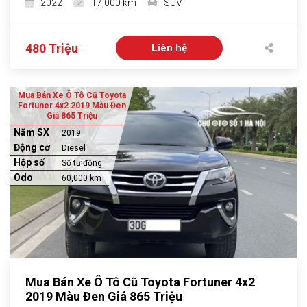
2022
17,000 km
SUV
480 Triệu
Liên hệ
Mua Bán Xe Ô Tô Cũ Toyota
Fortuner 4x2 2019 Màu Đen
Giá 865 Triệu
Năm SX
2019
Động cơ
Diesel
Hộp số
Số tự động
Odo
60,000 km
Mua Bán Xe Ô Tô Cũ Toyota Fortuner 4x2
2019 Màu Đen Giá 865 Triệu