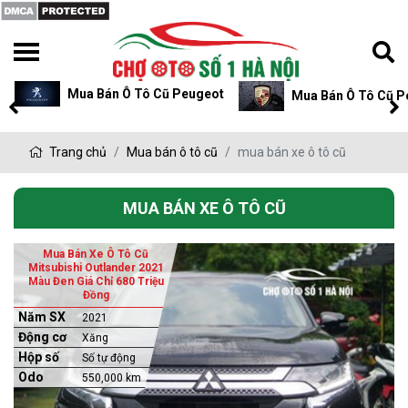
Mua Bán Ô Tô Cũ Peugeot
Mua Bán Ô Tô Cũ P
Trang chủ
Mua bán ô tô cũ
mua bán xe ô tô cũ
MUA BÁN XE Ô TÔ CŨ
Mua Bán Xe Ô Tô Cũ
Mitsubishi Outlander 2021
Màu Đen Giá Chỉ 680 Triệu
Đồng
Năm SX
2021
Động cơ
Xăng
Hộp số
Số tự động
Odo
550,000 km