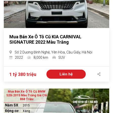
Mua Bán Xe Ô Tô Cũ KIA CARNIVAL
SIGNATURE 2022 Màu Trắng
Số 2 Dương Đình Nghệ, Yên Hòa, Cầu Giấy, Hà Nội
2022
8,000 km
SUV
1 tỷ 380 triệu
Liên hệ
Mua Bán Xe Ô Tô Cũ BMW
520i 2015 Màu Trắng Giá Chỉ
868 Triệu
Năm SX
2015
Động cơ
Xăng