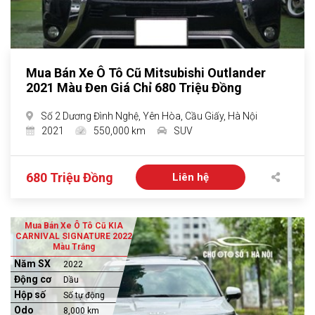
Mua Bán Xe Ô Tô Cũ Mitsubishi Outlander
2021 Màu Đen Giá Chỉ 680 Triệu Đồng
Số 2 Dương Đình Nghệ, Yên Hòa, Cầu Giấy, Hà Nội
2021
550,000 km
SUV
680 Triệu Đồng
Liên hệ
Mua Bán Xe Ô Tô Cũ KIA
CARNIVAL SIGNATURE 2022
Màu Trắng
Năm SX
2022
Động cơ
Dầu
Hộp số
Số tự động
Odo
8,000 km