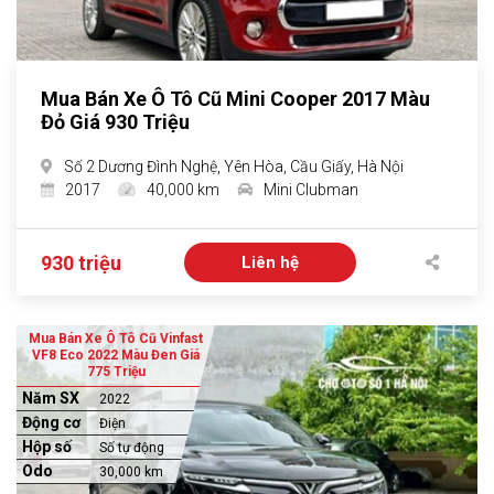
Mua Bán Xe Ô Tô Cũ Mini Cooper 2017 Màu
Đỏ Giá 930 Triệu
Số 2 Dương Đình Nghệ, Yên Hòa, Cầu Giấy, Hà Nội
2017
40,000 km
Mini Clubman
930 triệu
Liên hệ
Mua Bán Xe Ô Tô Cũ Vinfast
VF8 Eco 2022 Màu Đen Giá
775 Triệu
Năm SX
2022
Động cơ
Điện
Hộp số
Số tự động
Odo
30,000 km