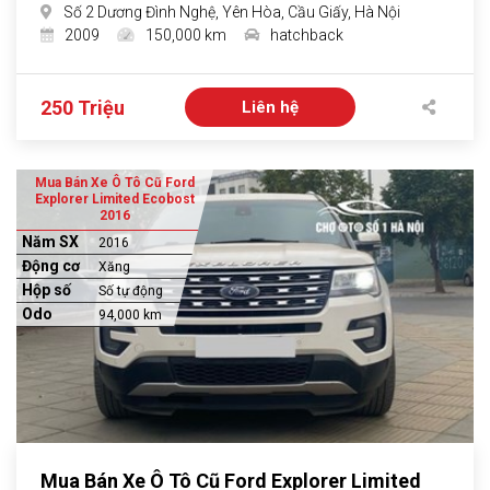
Số 2 Dương Đình Nghệ, Yên Hòa, Cầu Giấy, Hà Nội
2009
150,000 km
hatchback
250 Triệu
Liên hệ
Mua Bán Xe Ô Tô Cũ Ford
Explorer Limited Ecobost
2016
Năm SX
2016
Động cơ
Xăng
Hộp số
Số tự động
Odo
94,000 km
Mua Bán Xe Ô Tô Cũ Ford Explorer Limited