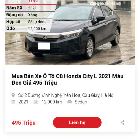
Triệu
Năm SX
2021
Động cơ
Xăng
Hộp số
Số tự động
Odo
12,000 km
Mua Bán Xe Ô Tô Cũ Honda City L 2021 Màu
Đen Giá 495 Triệu
Số 2 Dương Đình Nghệ, Yên Hòa, Cầu Giấy, Hà Nội
2021
12,000 km
Sedan
495 Triệu
Liên hệ