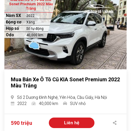
Sonet Premium 2022 Màu
Trắng
Năm SX
2022
Động cơ
Xăng
Hộp số
Số tự động
Odo
40,000 km
Mua Bán Xe Ô Tô Cũ KIA Sonet Premium 2022
Màu Trắng
Số 2 Dương Đình Nghệ, Yên Hòa, Cầu Giấy, Hà Nội
2022
40,000 km
SUV nhỏ
590 triệu
Liên hệ