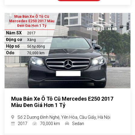
Mua Bán Xe Ô Tô Cũ
Mercedes E250 2017 Màu
Đen Giá Hơn 1 Tỷ
Năm SX
2017
Động cơ
Xăng
Hộp số
Số tự động
Odo
70,000 km
Mua Bán Xe Ô Tô Cũ Mercedes E250 2017
Màu Đen Giá Hơn 1 Tỷ
Số 2 Dương Đình Nghệ, Yên Hòa, Cầu Giấy, Hà Nội
2017
70,000 km
Sedan