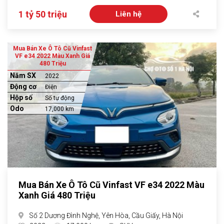
1 tỷ 50 triệu
Liên hệ
Mua Bán Xe Ô Tô Cũ Vinfast
VF e34 2022 Màu Xanh Giá
480 Triệu
Năm SX
2022
Động cơ
Điện
Hộp số
Số tự động
Odo
17,000 km
Mua Bán Xe Ô Tô Cũ Vinfast VF e34 2022 Màu
Xanh Giá 480 Triệu
Số 2 Dương Đình Nghệ, Yên Hòa, Cầu Giấy, Hà Nội