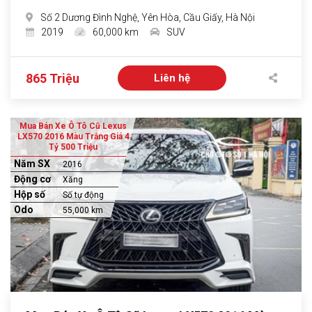
Số 2 Dương Đình Nghệ, Yên Hòa, Cầu Giấy, Hà Nội
2019
60,000 km
SUV
865 Triệu
Liên hệ
Mua Bán Xe Ô Tô Cũ Lexus
LX570 2016 Màu Trắng Giá 4
Tỷ 500 Triệu
Năm SX
2016
Động cơ
Xăng
Hộp số
Số tự động
Odo
55,000 km