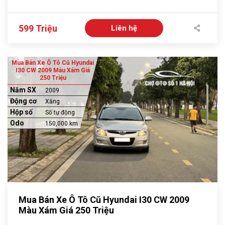
599 Triệu
Liên hệ
Mua Bán Xe Ô Tô Cũ Hyundai
I30 CW 2009 Màu Xám Giá
250 Triệu
Năm SX
2009
Động cơ
Xăng
Hộp số
Số tự động
Odo
150,000 km
Mua Bán Xe Ô Tô Cũ Hyundai I30 CW 2009
Màu Xám Giá 250 Triệu