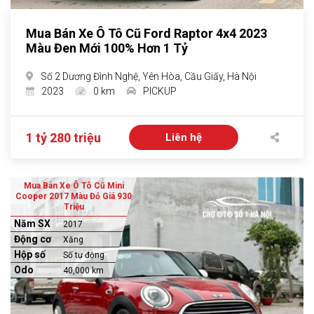
Mua Bán Xe Ô Tô Cũ Ford Raptor 4x4 2023
Màu Đen Mới 100% Hơn 1 Tỷ
Số 2 Dương Đình Nghệ, Yên Hòa, Cầu Giấy, Hà Nội
2023
0 km
PICKUP
1 tỷ 280 triệu
Liên hệ
Mua Bán Xe Ô Tô Cũ Mini
Cooper 2017 Màu Đỏ Giá 930
Triệu
Năm SX
2017
Động cơ
Xăng
Hộp số
Số tự động
Odo
40,000 km