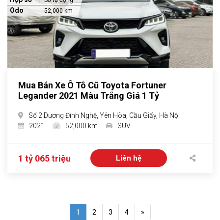
Số tự động
Odo
52,000 km
Mua Bán Xe Ô Tô Cũ Toyota Fortuner
Legander 2021 Màu Trắng Giá 1 Tỷ
Số 2 Dương Đình Nghệ, Yên Hòa, Cầu Giấy, Hà Nội
2021
52,000 km
SUV
1 tỷ 065 triệu
Liên hệ
1
2
3
4
»