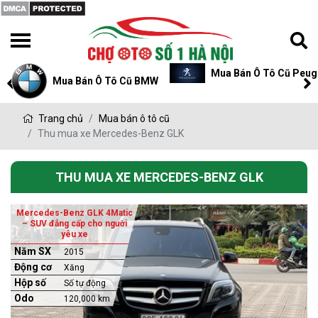
Mua Bán Ô Tô Cũ Peug
Mua Bán Ô Tô Cũ BMW
Trang chủ
Mua bán ô tô cũ
Thu mua xe Mercedes-Benz GLK
THU MUA XE MERCEDES-BENZ GLK
Mercedes-Benz GLK 4Matic
– SUV đẳng cấp cho người
yêu xe
Năm SX
2015
Động cơ
Xăng
Hộp số
Số tự động
Odo
120,000 km