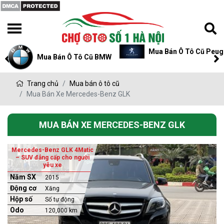
Mua Bán Ô Tô Cũ Peug
Mua Bán Ô Tô Cũ BMW
Trang chủ
Mua bán ô tô cũ
Mua Bán Xe Mercedes-Benz GLK
MUA BÁN XE MERCEDES-BENZ GLK
Mercedes-Benz GLK 4Matic
– SUV đẳng cấp cho người
yêu xe
Năm SX
2015
Động cơ
Xăng
Hộp số
Số tự động
Odo
120,000 km