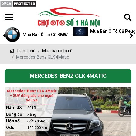
Mua Bán Ô Tô Cũ Peug
Mua Bán Ô Tô Cũ BMW
Trang chủ
Mua bán ô tô cũ
Mercedes-Benz GLK 4Matic
MERCEDES-BENZ GLK 4MATIC
Mercedes-Benz GLK 4Matic
– SUV đẳng cấp cho người
yêu xe
Năm SX
2015
Động cơ
Xăng
Hộp số
Số tự động
Odo
120,000 km