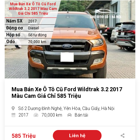
Mua Bán Xe Ô Tô Cũ Ford
Wildtrak 3.2 2017 Màu Cam
Giá Chỉ 585 Triệu
Năm SX
2017
Động cơ
Diesel
Hộp số
Số tự động
Odo
70,000 km
Mua Bán Xe Ô Tô Cũ Ford Wildtrak 3.2 2017
Màu Cam Giá Chỉ 585 Triệu
Số 2 Dương Đình Nghệ, Yên Hòa, Cầu Giấy, Hà Nội
2017
70,000 km
Bán tải
585 Triệu
Liên hệ