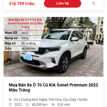
3 tỷ 799 triệu
Liên hệ
Mua Bán Xe Ô Tô Cũ KIA
Sonet Premium 2022 Màu
Trắng
Năm SX
2022
Động cơ
Xăng
Hộp số
Số tự động
Odo
40,000 km
Mua Bán Xe Ô Tô Cũ KIA Sonet Premium 2022
Màu Trắng
Số 2 Dương Đình Nghệ, Yên Hòa, Cầu Giấy, Hà Nội
2022
40,000 km
SUV nhỏ