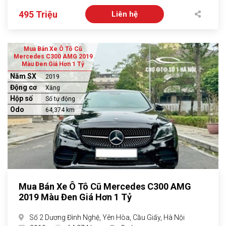
495 Triệu
Liên hệ
Mua Bán Xe Ô Tô Cũ
Mercedes C300 AMG 2019
Màu Đen Giá Hơn 1 Tỷ
Năm SX
2019
Động cơ
Xăng
Hộp số
Số tự động
Odo
64,374 km
Mua Bán Xe Ô Tô Cũ Mercedes C300 AMG
2019 Màu Đen Giá Hơn 1 Tỷ
Số 2 Dương Đình Nghệ, Yên Hòa, Cầu Giấy, Hà Nội