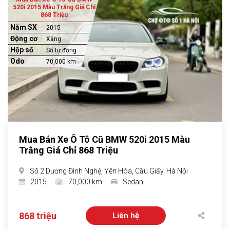
520i 2015 Màu Trắng Giá Chỉ
868 Triệu
Năm SX
2015
Động cơ
Xăng
Hộp số
Số tự động
Odo
70,000 km
Mua Bán Xe Ô Tô Cũ BMW 520i 2015 Màu
Trắng Giá Chỉ 868 Triệu
Số 2 Dương Đình Nghệ, Yên Hòa, Cầu Giấy, Hà Nội
2015
70,000 km
Sedan
868 triệu
Liên hệ