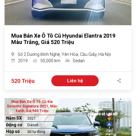
Mua Bán Xe Ô Tô Cũ Hyundai Elantra 2019
Màu Trắng, Giá 520 Triệu
Số 2 Dương Đình Nghệ, Yên Hòa, Cầu Giấy, Hà Nội
2019
50,000 km
Sedan
520 Triệu
Liên hệ
Mua Bán Xe Ô Tô Cũ Kia
Sorento Signature 2021, Màu
Xanh, Giá 940 Triệu
Năm SX
2021
Động cơ
Diesel
Hộp số
Số tự động