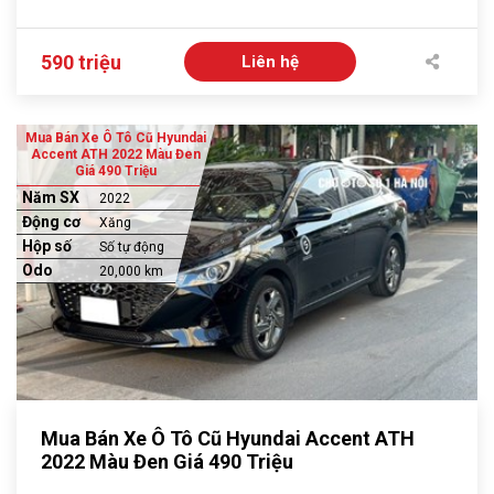
590 triệu
Liên hệ
Mua Bán Xe Ô Tô Cũ Hyundai
Accent ATH 2022 Màu Đen
Giá 490 Triệu
Năm SX
2022
Động cơ
Xăng
Hộp số
Số tự động
Odo
20,000 km
Mua Bán Xe Ô Tô Cũ Hyundai Accent ATH
2022 Màu Đen Giá 490 Triệu