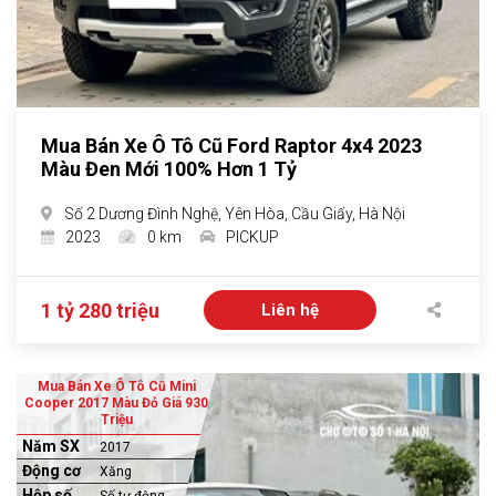
Mua Bán Xe Ô Tô Cũ Ford Raptor 4x4 2023
Màu Đen Mới 100% Hơn 1 Tỷ
Số 2 Dương Đình Nghệ, Yên Hòa, Cầu Giấy, Hà Nội
2023
0 km
PICKUP
1 tỷ 280 triệu
Liên hệ
Mua Bán Xe Ô Tô Cũ Mini
Cooper 2017 Màu Đỏ Giá 930
Triệu
Năm SX
2017
Động cơ
Xăng
Hộp số