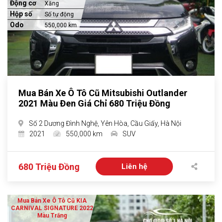
Động cơ
Xăng
Hộp số
Số tự động
Odo
550,000 km
Mua Bán Xe Ô Tô Cũ Mitsubishi Outlander
2021 Màu Đen Giá Chỉ 680 Triệu Đồng
Số 2 Dương Đình Nghệ, Yên Hòa, Cầu Giấy, Hà Nội
2021
550,000 km
SUV
680 Triệu Đồng
Liên hệ
Mua Bán Xe Ô Tô Cũ KIA
CARNIVAL SIGNATURE 2022
Màu Trắng