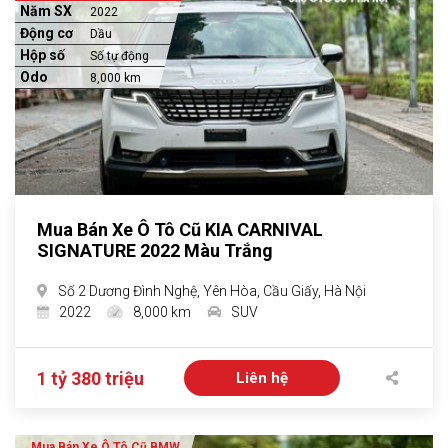
Năm SX
2022
Động cơ
Dầu
Hộp số
Số tự động
Odo
8,000 km
Mua Bán Xe Ô Tô Cũ KIA CARNIVAL
SIGNATURE 2022 Màu Trắng
Số 2 Dương Đình Nghệ, Yên Hòa, Cầu Giấy, Hà Nội
2022
8,000 km
SUV
1 tỷ 380 triệu
Liên hệ
Mua Bán Xe Ô Tô Cũ BMW