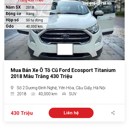
Trắng 430 Triệu
Năm SX
2018
Động cơ
Xăng
Hộp số
Số tự động
Odo
40,000 km
Mua Bán Xe Ô Tô Cũ Ford Ecosport Titanium
2018 Màu Trắng 430 Triệu
Số 2 Dương Đình Nghệ, Yên Hòa, Cầu Giấy, Hà Nội
2018
40,000 km
SUV
430 Triệu
Liên hệ