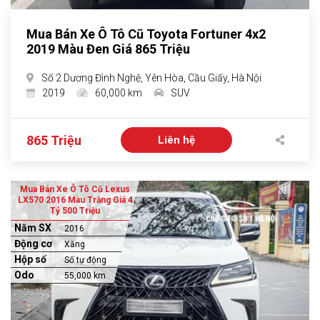
Mua Bán Xe Ô Tô Cũ Toyota Fortuner 4x2
2019 Màu Đen Giá 865 Triệu
Số 2 Dương Đình Nghệ, Yên Hòa, Cầu Giấy, Hà Nội
2019
60,000 km
SUV
865 Triệu
Liên hệ
Mua Bán Xe Ô Tô Cũ Lexus
LX570 2016 Màu Trắng Giá 4
Tỷ 500 Triệu
Năm SX
2016
Động cơ
Xăng
Hộp số
Số tự động
Odo
55,000 km