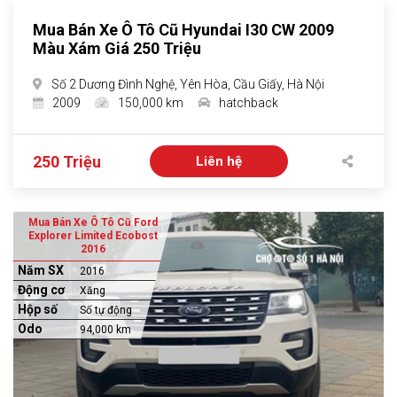
Mua Bán Xe Ô Tô Cũ Hyundai I30 CW 2009
Màu Xám Giá 250 Triệu
Số 2 Dương Đình Nghệ, Yên Hòa, Cầu Giấy, Hà Nội
2009
150,000 km
hatchback
250 Triệu
Liên hệ
Mua Bán Xe Ô Tô Cũ Ford
Explorer Limited Ecobost
2016
Năm SX
2016
Động cơ
Xăng
Hộp số
Số tự động
Odo
94,000 km