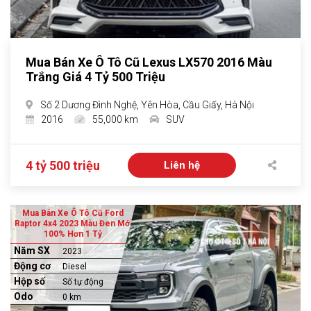
Mua Bán Xe Ô Tô Cũ Lexus LX570 2016 Màu
Trắng Giá 4 Tỷ 500 Triệu
Số 2 Dương Đình Nghệ, Yên Hòa, Cầu Giấy, Hà Nội
2016
55,000 km
SUV
4 tỷ 500 triệu
Liên hệ
Mua Bán Xe Ô Tô Cũ Ford
Raptor 4x4 2023 Màu Đen Mới
100% Hơn 1 Tỷ
Năm SX
2023
Động cơ
Diesel
Hộp số
Số tự động
Odo
0 km