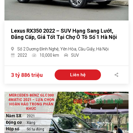
Lexus RX350 2022 – SUV Hạng Sang Lướt,
Đẳng Cấp, Giá Tốt Tại Chợ Ô Tô Số 1 Hà Nội
Số 2 Dương Đình Nghệ, Yên Hòa, Cầu Giấy, Hà Nội
2022
10,000 km
SUV
3 tỷ 886 triệu
Liên hệ
MERCEDES-BENZ GLC300
4MATIC 2021 – LỰA CHỌN
HOÀN HẢO TRONG PHÂN
KHÚC
Năm SX
2021
Động cơ
Xăng
Hộp số
Số tự động