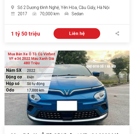
Số 2 Dương Đình Nghệ, Yên Hòa, Cầu Giấy, Hà Nội
2017
70,000 km
Sedan
1 tỷ 50 triệu
Liên hệ
Mua Bán Xe Ô Tô Cũ Vinfast
VF e34 2022 Màu Xanh Giá
480 Triệu
Năm SX
2022
Động cơ
Điện
Hộp số
Số tự động
Odo
17,000 km