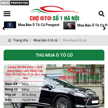
Mua Bán Ô Tô Cũ Peugeot
Mua Bán Ô Tô Cũ P
Trang chủ
Mua bán ô tô cũ
thu mua ô tô cũ
THU MUA Ô TÔ CŨ
Lexus RX350 2022 – SUV
Hạng Sang Lướt, Đẳng Cấp,
Giá Tốt Tại Chợ Ô Tô Số 1 Hà
Nội
Năm SX
2022
Động cơ
Xăng
Hộp số
Số tự động
Odo
10,000 km