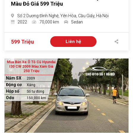
Màu Đỏ Giá 599 Triệu
Số 2 Dương Đình Nghệ, Yên Hòa, Cầu Giấy, Hà Nội
2022
70,000 km
Sedan
599 Triệu
Liên hệ
Mua Bán Xe Ô Tô Cũ Hyundai
I30 CW 2009 Màu Xám Giá
250 Triệu
Năm SX
2009
Động cơ
Xăng
Hộp số
Số tự động
Odo
150,000 km