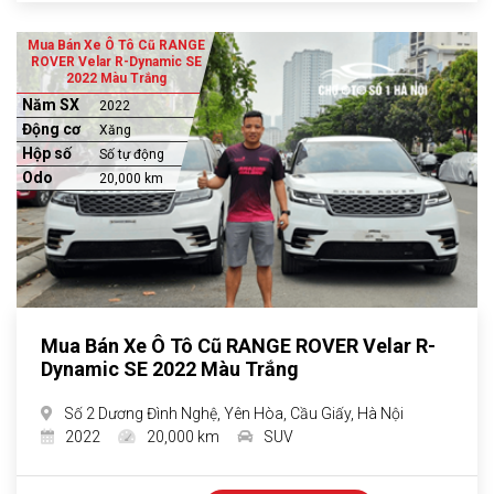
Mua Bán Xe Ô Tô Cũ RANGE
ROVER Velar R-Dynamic SE
2022 Màu Trắng
Năm SX
2022
Động cơ
Xăng
Hộp số
Số tự động
Odo
20,000 km
Mua Bán Xe Ô Tô Cũ RANGE ROVER Velar R-
Dynamic SE 2022 Màu Trắng
Số 2 Dương Đình Nghệ, Yên Hòa, Cầu Giấy, Hà Nội
2022
20,000 km
SUV