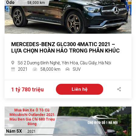
Odo
58,000 km
MERCEDES-BENZ GLC300 4MATIC 2021 –
LỰA CHỌN HOÀN HẢO TRONG PHÂN KHÚC
Số 2 Dương Đình Nghệ, Yên Hòa, Cầu Giấy, Hà Nội
2021
58,000 km
SUV
1 tỷ 780 triệu
Liên hệ
Mua Bán Xe Ô Tô Cũ
Mitsubishi Outlander 2021
Màu Đen Giá Chỉ 680 Triệu
Đồng
Năm SX
2021