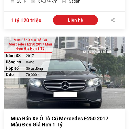
2019
64,374 km
Sedan
1 tỷ 120 triệu
Liên hệ
Mua Bán Xe Ô Tô Cũ
Mercedes E250 2017 Màu
Đen Giá Hơn 1 Tỷ
Năm SX
2017
Động cơ
Xăng
Hộp số
Số tự động
Odo
70,000 km
Mua Bán Xe Ô Tô Cũ Mercedes E250 2017
Màu Đen Giá Hơn 1 Tỷ