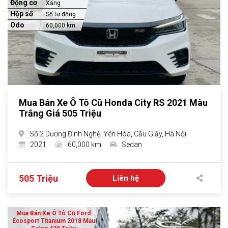
Động cơ
Xăng
Hộp số
Số tự động
Odo
60,000 km
Mua Bán Xe Ô Tô Cũ Honda City RS 2021 Màu
Trắng Giá 505 Triệu
Số 2 Dương Đình Nghệ, Yên Hòa, Cầu Giấy, Hà Nội
2021
60,000 km
Sedan
505 Triệu
Liên hệ
Mua Bán Xe Ô Tô Cũ Ford
Ecosport Titanium 2018 Màu