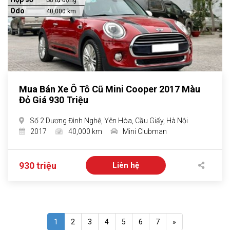
Số tự động
Odo
40,000 km
Mua Bán Xe Ô Tô Cũ Mini Cooper 2017 Màu
Đỏ Giá 930 Triệu
Số 2 Dương Đình Nghệ, Yên Hòa, Cầu Giấy, Hà Nội
2017
40,000 km
Mini Clubman
930 triệu
Liên hệ
1
2
3
4
5
6
7
»