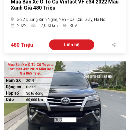
Mua Bán Xe Ô Tô Cũ Vinfast VF e34 2022 Màu
Xanh Giá 480 Triệu
Số 2 Dương Đình Nghệ, Yên Hòa, Cầu Giấy, Hà Nội
2022
17,000 km
SUV
480 Triệu
Liên hệ
Mua Bán Xe Ô Tô Cũ Toyota
Fortuner 4x2 2019 Màu Đen
Giá 865 Triệu
Năm SX
2019
Động cơ
Diesel
Hộp số
Số tự động
Odo
60,000 km