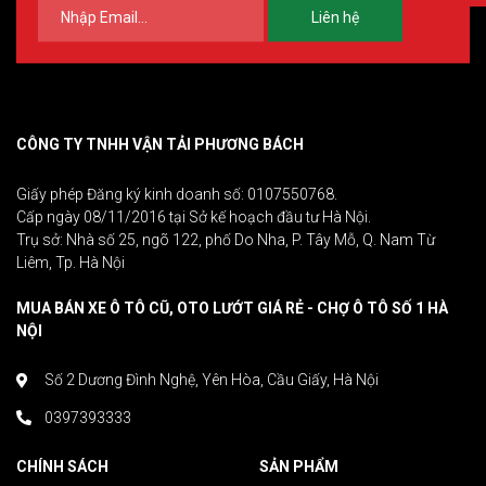
Liên hệ
CÔNG TY TNHH VẬN TẢI PHƯƠNG BÁCH
Giấy phép Đăng ký kinh doanh số: 0107550768.
Cấp ngày 08/11/2016 tại Sở kế hoạch đầu tư Hà Nội.
Trụ sở: Nhà số 25, ngõ 122, phố Do Nha, P. Tây Mỗ, Q. Nam Từ
Liêm, Tp. Hà Nội
MUA BÁN XE Ô TÔ CŨ, OTO LƯỚT GIÁ RẺ - CHỢ Ô TÔ SỐ 1 HÀ
NỘI
Số 2 Dương Đình Nghệ, Yên Hòa, Cầu Giấy, Hà Nội
0397393333
CHÍNH SÁCH
SẢN PHẨM