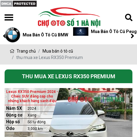
Mua Bán Ô Tô Cũ Peug
Mua Bán Ô Tô Cũ BMW
Trang chủ
Mua bán ô tô cũ
thu mua xe Lexus RX350 Premium
THU MUA XE LEXUS RX350 PREMIUM
Lexus RX350 Premium 2024 -
Chiếc SUV đẳng cấp cho
những khách hàng sành điệu
Năm SX
2024
Động cơ
Xăng
Hộp số
Số tự động
Odo
3,000 km