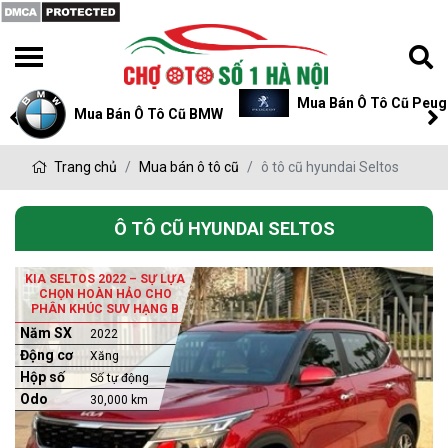
Mua Bán Ô Tô Cũ Peug
Mua Bán Ô Tô Cũ BMW
Trang chủ
Mua bán ô tô cũ
ô tô cũ hyundai Seltos
Ô TÔ CŨ HYUNDAI SELTOS
KIA SELTOS 2022 – SỰ LỰA
CHỌN HOÀN HẢO CHO
PHÂN KHÚC SUV HẠNG B
Năm SX
2022
Động cơ
Xăng
Hộp số
Số tự động
Odo
30,000 km