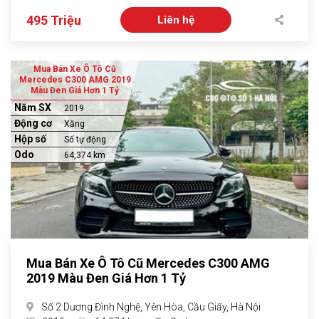
495 Triệu
Liên hệ
Mua Bán Xe Ô Tô Cũ
Mercedes C300 AMG 2019
Màu Đen Giá Hơn 1 Tỷ
Năm SX
2019
Động cơ
Xăng
Hộp số
Số tự động
Odo
64,374 km
Mua Bán Xe Ô Tô Cũ Mercedes C300 AMG
2019 Màu Đen Giá Hơn 1 Tỷ
Số 2 Dương Đình Nghệ, Yên Hòa, Cầu Giấy, Hà Nội