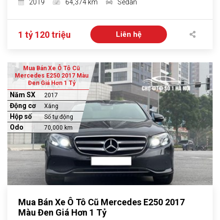
2019
64,374 km
Sedan
1 tỷ 120 triệu
Liên hệ
Mua Bán Xe Ô Tô Cũ
Mercedes E250 2017 Màu
Đen Giá Hơn 1 Tỷ
Năm SX
2017
Động cơ
Xăng
Hộp số
Số tự động
Odo
70,000 km
Mua Bán Xe Ô Tô Cũ Mercedes E250 2017
Màu Đen Giá Hơn 1 Tỷ