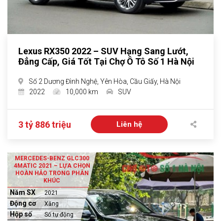
Lexus RX350 2022 – SUV Hạng Sang Lướt,
Đẳng Cấp, Giá Tốt Tại Chợ Ô Tô Số 1 Hà Nội
Số 2 Dương Đình Nghệ, Yên Hòa, Cầu Giấy, Hà Nội
2022
10,000 km
SUV
3 tỷ 886 triệu
Liên hệ
MERCEDES-BENZ GLC300
4MATIC 2021 – LỰA CHỌN
HOÀN HẢO TRONG PHÂN
KHÚC
Năm SX
2021
Động cơ
Xăng
Hộp số
Số tự động