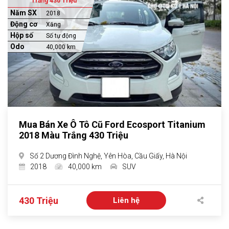
Trắng 430 Triệu
Năm SX
2018
Động cơ
Xăng
Hộp số
Số tự động
Odo
40,000 km
Mua Bán Xe Ô Tô Cũ Ford Ecosport Titanium
2018 Màu Trắng 430 Triệu
Số 2 Dương Đình Nghệ, Yên Hòa, Cầu Giấy, Hà Nội
2018
40,000 km
SUV
430 Triệu
Liên hệ