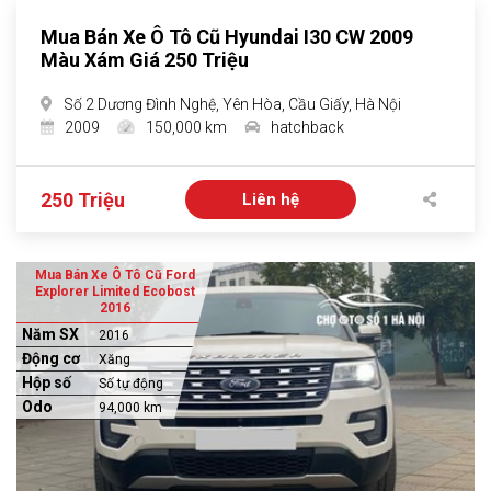
Mua Bán Xe Ô Tô Cũ Hyundai I30 CW 2009
Màu Xám Giá 250 Triệu
Số 2 Dương Đình Nghệ, Yên Hòa, Cầu Giấy, Hà Nội
2009
150,000 km
hatchback
250 Triệu
Liên hệ
Mua Bán Xe Ô Tô Cũ Ford
Explorer Limited Ecobost
2016
Năm SX
2016
Động cơ
Xăng
Hộp số
Số tự động
Odo
94,000 km