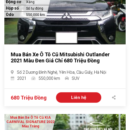
Động cơ
Xăng
Hộp số
Số tự động
Odo
550,000 km
Mua Bán Xe Ô Tô Cũ Mitsubishi Outlander
2021 Màu Đen Giá Chỉ 680 Triệu Đồng
Số 2 Dương Đình Nghệ, Yên Hòa, Cầu Giấy, Hà Nội
2021
550,000 km
SUV
680 Triệu Đồng
Liên hệ
Mua Bán Xe Ô Tô Cũ KIA
CARNIVAL SIGNATURE 2022
Màu Trắng