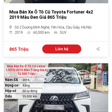
Mua Bán Xe Ô Tô Cũ Toyota Fortuner 4x2
2019 Màu Đen Giá 865 Triệu
Số 2 Dương Đình Nghệ, Yên Hòa, Cầu Giấy, Hà Nội
2019
60,000 km
SUV
865 Triệu
Liên hệ
Mua Bán Xe Ô Tô Cũ Lexus
LX570 2016 Màu Trắng Giá 4
Tỷ 500 Triệu
Năm SX
2016
Động cơ
Xăng
Hộp số
Số tự động
Odo
55,000 km