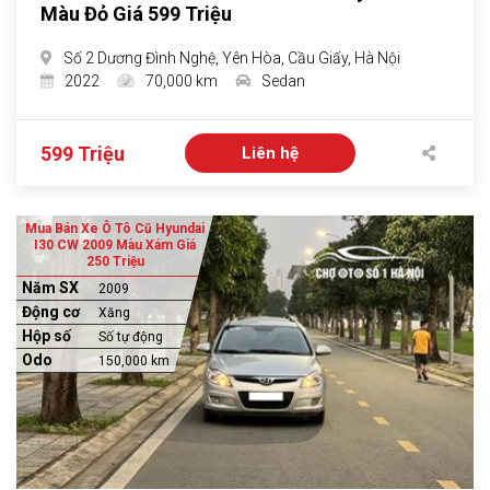
Màu Đỏ Giá 599 Triệu
Số 2 Dương Đình Nghệ, Yên Hòa, Cầu Giấy, Hà Nội
2022
70,000 km
Sedan
599 Triệu
Liên hệ
Mua Bán Xe Ô Tô Cũ Hyundai
I30 CW 2009 Màu Xám Giá
250 Triệu
Năm SX
2009
Động cơ
Xăng
Hộp số
Số tự động
Odo
150,000 km