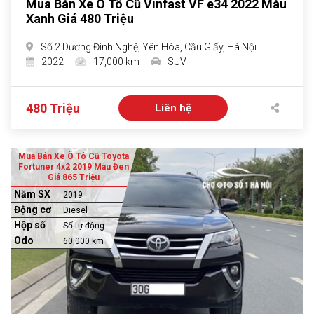
Mua Bán Xe Ô Tô Cũ Vinfast VF e34 2022 Màu
Xanh Giá 480 Triệu
Số 2 Dương Đình Nghệ, Yên Hòa, Cầu Giấy, Hà Nội
2022
17,000 km
SUV
480 Triệu
Liên hệ
Mua Bán Xe Ô Tô Cũ Toyota
Fortuner 4x2 2019 Màu Đen
Giá 865 Triệu
Năm SX
2019
Động cơ
Diesel
Hộp số
Số tự động
Odo
60,000 km