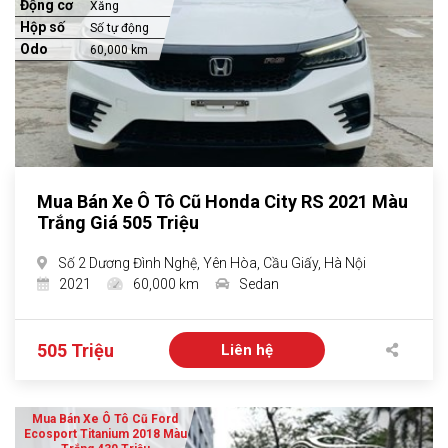
Động cơ
Xăng
Hộp số
Số tự động
Odo
60,000 km
Mua Bán Xe Ô Tô Cũ Honda City RS 2021 Màu
Trắng Giá 505 Triệu
Số 2 Dương Đình Nghệ, Yên Hòa, Cầu Giấy, Hà Nội
2021
60,000 km
Sedan
505 Triệu
Liên hệ
Mua Bán Xe Ô Tô Cũ Ford
Ecosport Titanium 2018 Màu