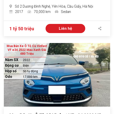
Số 2 Dương Đình Nghệ, Yên Hòa, Cầu Giấy, Hà Nội
2017
70,000 km
Sedan
1 tỷ 50 triệu
Liên hệ
Mua Bán Xe Ô Tô Cũ Vinfast
VF e34 2022 Màu Xanh Giá
480 Triệu
Năm SX
2022
Động cơ
Điện
Hộp số
Số tự động
Odo
17,000 km