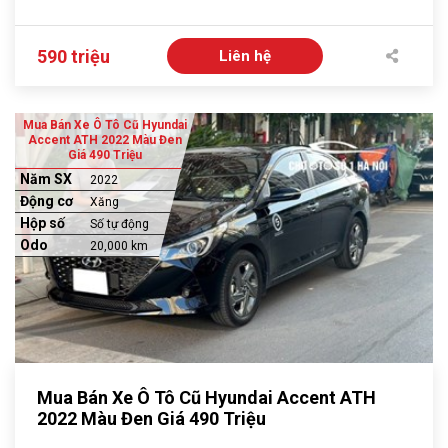
590 triệu
Liên hệ
Mua Bán Xe Ô Tô Cũ Hyundai
Accent ATH 2022 Màu Đen
Giá 490 Triệu
Năm SX
2022
Động cơ
Xăng
Hộp số
Số tự động
Odo
20,000 km
Mua Bán Xe Ô Tô Cũ Hyundai Accent ATH
2022 Màu Đen Giá 490 Triệu