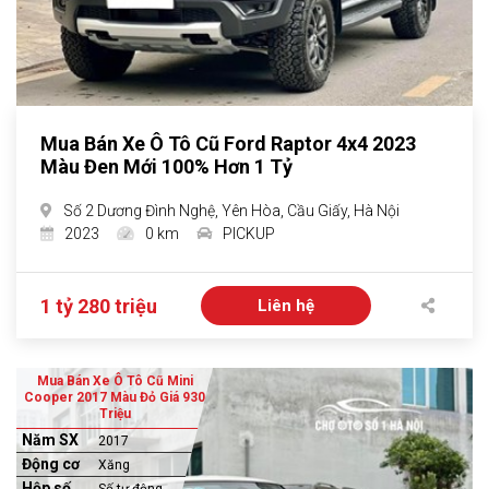
Mua Bán Xe Ô Tô Cũ Ford Raptor 4x4 2023
Màu Đen Mới 100% Hơn 1 Tỷ
Số 2 Dương Đình Nghệ, Yên Hòa, Cầu Giấy, Hà Nội
2023
0 km
PICKUP
1 tỷ 280 triệu
Liên hệ
Mua Bán Xe Ô Tô Cũ Mini
Cooper 2017 Màu Đỏ Giá 930
Triệu
Năm SX
2017
Động cơ
Xăng
Hộp số