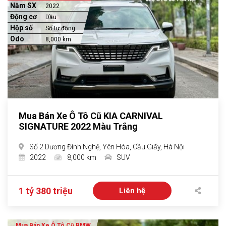
Năm SX
2022
Động cơ
Dầu
Hộp số
Số tự động
Odo
8,000 km
Mua Bán Xe Ô Tô Cũ KIA CARNIVAL
SIGNATURE 2022 Màu Trắng
Số 2 Dương Đình Nghệ, Yên Hòa, Cầu Giấy, Hà Nội
2022
8,000 km
SUV
1 tỷ 380 triệu
Liên hệ
Mua Bán Xe Ô Tô Cũ BMW