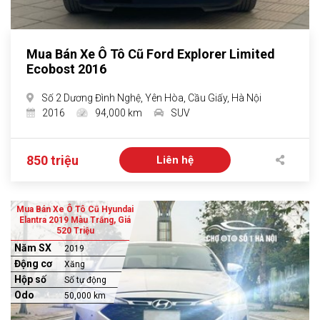
Mua Bán Xe Ô Tô Cũ Ford Explorer Limited
Ecobost 2016
Số 2 Dương Đình Nghệ, Yên Hòa, Cầu Giấy, Hà Nội
2016
94,000 km
SUV
850 triệu
Liên hệ
Mua Bán Xe Ô Tô Cũ Hyundai
Elantra 2019 Màu Trắng, Giá
520 Triệu
Năm SX
2019
Động cơ
Xăng
Hộp số
Số tự động
Odo
50,000 km