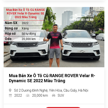
Mua Bán Xe Ô Tô Cũ RANGE
ROVER Velar R-Dynamic SE
2022 Màu Trắng
Năm SX
2022
Động cơ
Xăng
Hộp số
Số tự động
Odo
20,000 km
Mua Bán Xe Ô Tô Cũ RANGE ROVER Velar R-
Dynamic SE 2022 Màu Trắng
Số 2 Dương Đình Nghệ, Yên Hòa, Cầu Giấy, Hà Nội
2022
20,000 km
SUV