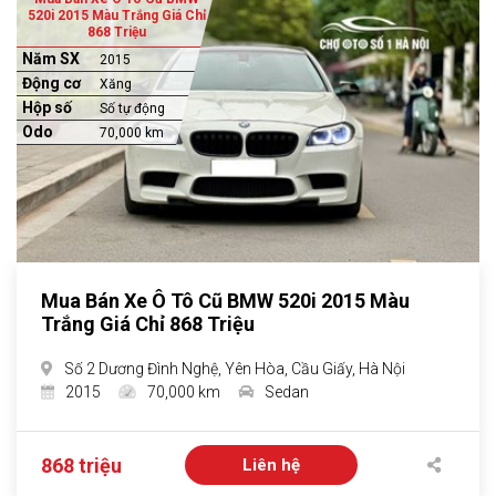
520i 2015 Màu Trắng Giá Chỉ
868 Triệu
Năm SX
2015
Động cơ
Xăng
Hộp số
Số tự động
Odo
70,000 km
Mua Bán Xe Ô Tô Cũ BMW 520i 2015 Màu
Trắng Giá Chỉ 868 Triệu
Số 2 Dương Đình Nghệ, Yên Hòa, Cầu Giấy, Hà Nội
2015
70,000 km
Sedan
868 triệu
Liên hệ