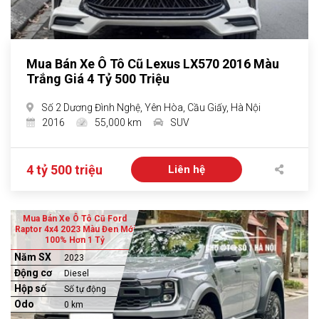
Mua Bán Xe Ô Tô Cũ Lexus LX570 2016 Màu
Trắng Giá 4 Tỷ 500 Triệu
Số 2 Dương Đình Nghệ, Yên Hòa, Cầu Giấy, Hà Nội
2016
55,000 km
SUV
4 tỷ 500 triệu
Liên hệ
Mua Bán Xe Ô Tô Cũ Ford
Raptor 4x4 2023 Màu Đen Mới
100% Hơn 1 Tỷ
Năm SX
2023
Động cơ
Diesel
Hộp số
Số tự động
Odo
0 km