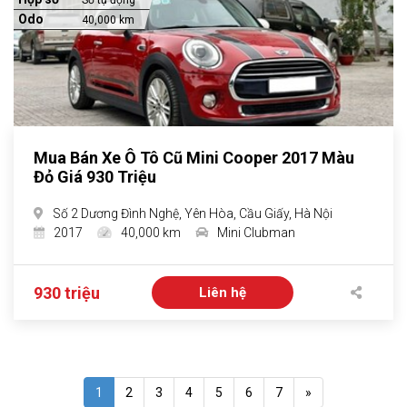
Số tự động
Odo
40,000 km
Mua Bán Xe Ô Tô Cũ Mini Cooper 2017 Màu
Đỏ Giá 930 Triệu
Số 2 Dương Đình Nghệ, Yên Hòa, Cầu Giấy, Hà Nội
2017
40,000 km
Mini Clubman
930 triệu
Liên hệ
1
2
3
4
5
6
7
»