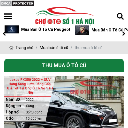
Mua Bán Ô Tô Cũ Peugeot
Mua Bán Ô Tô Cũ P
Trang chủ
Mua bán ô tô cũ
thu mua ô tô cũ
THU MUA Ô TÔ CŨ
Lexus RX350 2022 – SUV
Hạng Sang Lướt, Đẳng Cấp,
Giá Tốt Tại Chợ Ô Tô Số 1 Hà
Nội
Năm SX
2022
Động cơ
Xăng
Hộp số
Số tự động
Odo
10,000 km