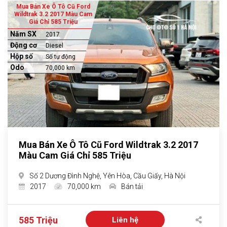
Mua Bán Xe Ô Tô Cũ Ford
Wildtrak 3.2 2017 Màu Cam
Giá Chỉ 585 Triệu
Năm SX
2017
Động cơ
Diesel
Hộp số
Số tự động
Odo
70,000 km
Mua Bán Xe Ô Tô Cũ Ford Wildtrak 3.2 2017
Màu Cam Giá Chỉ 585 Triệu
Số 2 Dương Đình Nghệ, Yên Hòa, Cầu Giấy, Hà Nội
2017
70,000 km
Bán tải
585 Triệu
Liên hệ