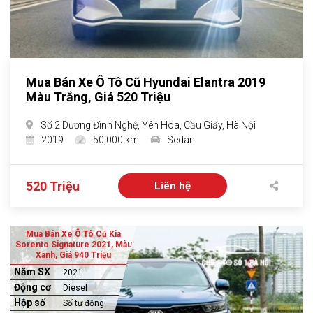
Mua Bán Xe Ô Tô Cũ Hyundai Elantra 2019
Màu Trắng, Giá 520 Triệu
Số 2 Dương Đình Nghệ, Yên Hòa, Cầu Giấy, Hà Nội
2019
50,000 km
Sedan
520 Triệu
Liên hệ
Mua Bán Xe Ô Tô Cũ Kia
Sorento Signature 2021, Màu
Xanh, Giá 940 Triệu
Năm SX
2021
Động cơ
Diesel
Hộp số
Số tự động