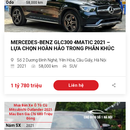
Odo
58,000 km
MERCEDES-BENZ GLC300 4MATIC 2021 –
LỰA CHỌN HOÀN HẢO TRONG PHÂN KHÚC
Số 2 Dương Đình Nghệ, Yên Hòa, Cầu Giấy, Hà Nội
2021
58,000 km
SUV
1 tỷ 780 triệu
Liên hệ
Mua Bán Xe Ô Tô Cũ
Mitsubishi Outlander 2021
Màu Đen Giá Chỉ 680 Triệu
Đồng
Năm SX
2021