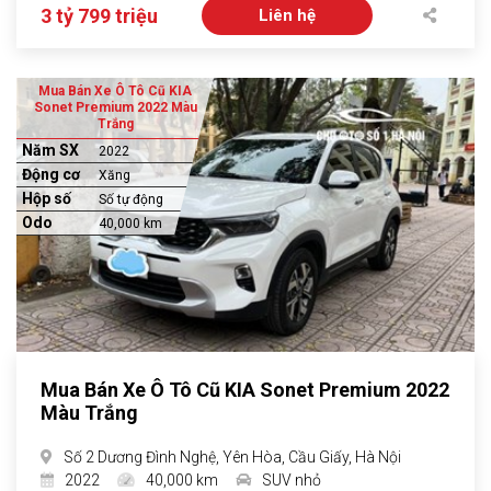
3 tỷ 799 triệu
Liên hệ
Mua Bán Xe Ô Tô Cũ KIA
Sonet Premium 2022 Màu
Trắng
Năm SX
2022
Động cơ
Xăng
Hộp số
Số tự động
Odo
40,000 km
Mua Bán Xe Ô Tô Cũ KIA Sonet Premium 2022
Màu Trắng
Số 2 Dương Đình Nghệ, Yên Hòa, Cầu Giấy, Hà Nội
2022
40,000 km
SUV nhỏ