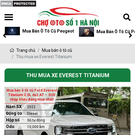
Mua Bán Ô Tô Cũ Peugeot
Mua Bán Ô Tô Cũ P
Trang chủ
Mua bán ô tô cũ
Thu mua xe Everest Titanium
THU MUA XE EVEREST TITANIUM
Mua bán ô tô cũ Ford Everest
Titanium 2.0L 4x2 AT – SUV
nhập khẩu đáng mua nhất!
Năm SX
2022
Động cơ
Diesel
Hộp số
Số tự động
Odo
10,000 km