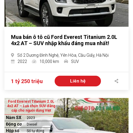
Mua bán ô tô cũ Ford Everest Titanium 2.0L
4x2 AT – SUV nhập khẩu đáng mua nhất!
Số 2 Dương Đình Nghệ, Yên Hòa, Cầu Giấy, Hà Nội
2022
10,000 km
SUV
1 tỷ 250 triệu
Liên hệ
Ford Everest Titanium 2.0L
4x2 AT – Lựa chọn SUV đẳng
cấp cho người dùng Việt
Năm SX
2023
Động cơ
Diesel
Hộp số
Số tự động