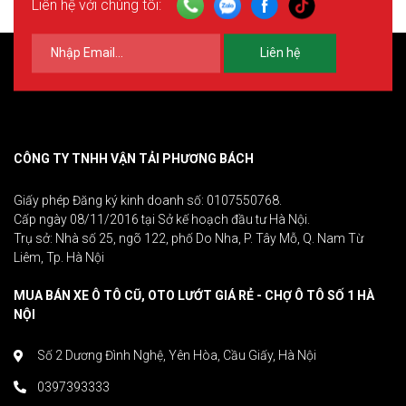
Liên hệ với chúng tôi:
Liên hệ
CÔNG TY TNHH VẬN TẢI PHƯƠNG BÁCH
Giấy phép Đăng ký kinh doanh số: 0107550768.
Cấp ngày 08/11/2016 tại Sở kế hoạch đầu tư Hà Nội.
Trụ sở: Nhà số 25, ngõ 122, phố Do Nha, P. Tây Mỗ, Q. Nam Từ
Liêm, Tp. Hà Nội
MUA BÁN XE Ô TÔ CŨ, OTO LƯỚT GIÁ RẺ - CHỢ Ô TÔ SỐ 1 HÀ
NỘI
Số 2 Dương Đình Nghệ, Yên Hòa, Cầu Giấy, Hà Nội
0397393333