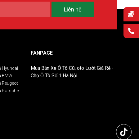
Liên hệ
FANPAGE
Mua Bán Xe Ô Tô Cũ, oto Lướt Giá Rẻ -
ũ Hyundai
Chợ Ô Tô Số 1 Hà Nội
Cũ BMW
ũ Peugeot
ũ Porsche