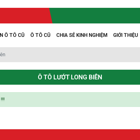
N Ô TÔ CŨ
Ô TÔ CŨ
CHIA SẺ KINH NGHIỆM
GIỚI THIỆU
iên
Ô TÔ LƯỚT LONG BIÊN
!!!