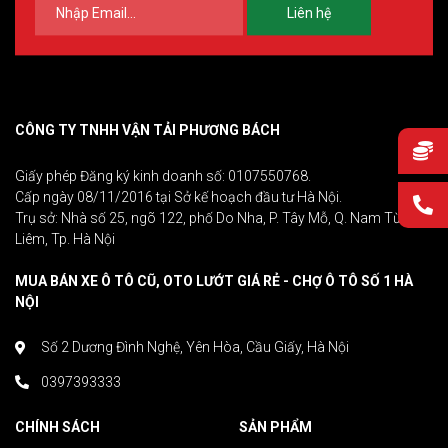
Liên hệ
CÔNG TY TNHH VẬN TẢI PHƯƠNG BÁCH
Giấy phép Đăng ký kinh doanh số: 0107550768.
Cấp ngày 08/11/2016 tại Sở kế hoạch đầu tư Hà Nội.
Trụ sở: Nhà số 25, ngõ 122, phố Do Nha, P. Tây Mỗ, Q. Nam Từ
Liêm, Tp. Hà Nội
MUA BÁN XE Ô TÔ CŨ, OTO LƯỚT GIÁ RẺ - CHỢ Ô TÔ SỐ 1 HÀ
NỘI
Số 2 Dương Đình Nghệ, Yên Hòa, Cầu Giấy, Hà Nội
0397393333
CHÍNH SÁCH
SẢN PHẨM