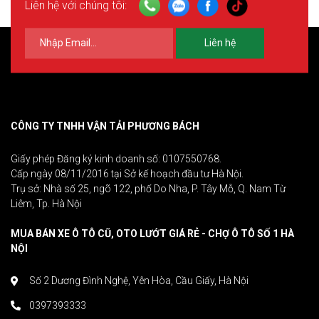
Liên hệ với chúng tôi:
Liên hệ
CÔNG TY TNHH VẬN TẢI PHƯƠNG BÁCH
Giấy phép Đăng ký kinh doanh số: 0107550768.
Cấp ngày 08/11/2016 tại Sở kế hoạch đầu tư Hà Nội.
Trụ sở: Nhà số 25, ngõ 122, phố Do Nha, P. Tây Mỗ, Q. Nam Từ
Liêm, Tp. Hà Nội
MUA BÁN XE Ô TÔ CŨ, OTO LƯỚT GIÁ RẺ - CHỢ Ô TÔ SỐ 1 HÀ
NỘI
Số 2 Dương Đình Nghệ, Yên Hòa, Cầu Giấy, Hà Nội
0397393333