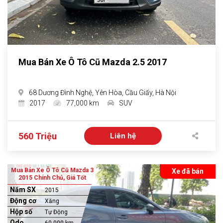
Mua Bán Xe Ô Tô Cũ Mazda 2.5 2017
68 Dương Đình Nghệ, Yên Hòa, Cầu Giấy, Hà Nội
2017
77,000 km
SUV
560 Triệu
Liên hệ
Mua Bán Xe Ô Tô Cũ Mazda 3
Xe đã bán
2015 Chính Chủ, Giá Tốt
Năm SX
2015
Động cơ
Xăng
Hộp số
Tự Động
Odo