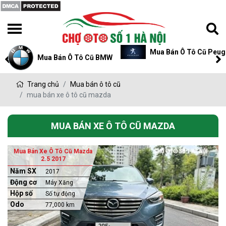
Mua Bán Ô Tô Cũ Peug
Mua Bán Ô Tô Cũ BMW
Trang chủ
Mua bán ô tô cũ
mua bán xe ô tô cũ mazda
MUA BÁN XE Ô TÔ CŨ MAZDA
Mua Bán Xe Ô Tô Cũ Mazda
2.5 2017
Năm SX
2017
Động cơ
Máy Xăng
Hộp số
Số tự động
Odo
77,000 km