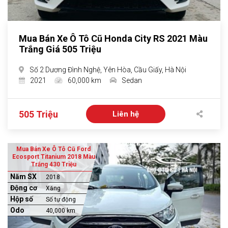
Mua Bán Xe Ô Tô Cũ Honda City RS 2021 Màu
Trắng Giá 505 Triệu
Số 2 Dương Đình Nghệ, Yên Hòa, Cầu Giấy, Hà Nội
2021
60,000 km
Sedan
505 Triệu
Liên hệ
Mua Bán Xe Ô Tô Cũ Ford
Ecosport Titanium 2018 Màu
Trắng 430 Triệu
Năm SX
2018
Động cơ
Xăng
Hộp số
Số tự động
Odo
40,000 km