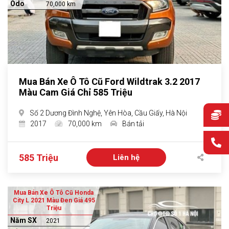
Odo
70,000 km
Mua Bán Xe Ô Tô Cũ Ford Wildtrak 3.2 2017
Màu Cam Giá Chỉ 585 Triệu
Số 2 Dương Đình Nghệ, Yên Hòa, Cầu Giấy, Hà Nội
2017
70,000 km
Bán tải
585 Triệu
Liên hệ
Mua Bán Xe Ô Tô Cũ Honda
City L 2021 Màu Đen Giá 495
Triệu
Năm SX
2021