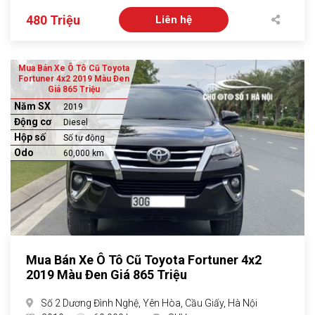
480 Triệu
Liên hệ
Mua Bán Xe Ô Tô Cũ Toyota
Fortuner 4x2 2019 Màu Đen
Giá 865 Triệu
Năm SX
2019
Động cơ
Diesel
Hộp số
Số tự động
Odo
60,000 km
Mua Bán Xe Ô Tô Cũ Toyota Fortuner 4x2
2019 Màu Đen Giá 865 Triệu
Số 2 Dương Đình Nghệ, Yên Hòa, Cầu Giấy, Hà Nội