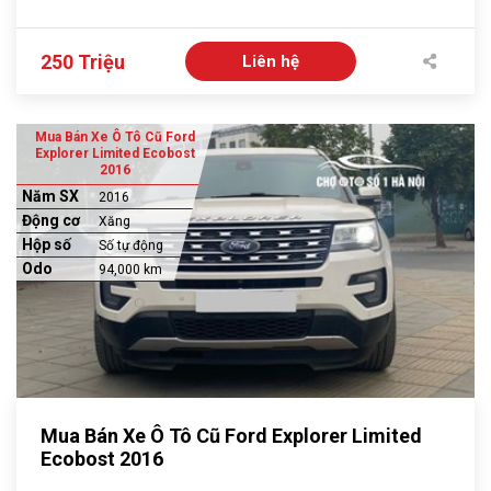
250 Triệu
Liên hệ
Mua Bán Xe Ô Tô Cũ Ford
Explorer Limited Ecobost
2016
Năm SX
2016
Động cơ
Xăng
Hộp số
Số tự động
Odo
94,000 km
Mua Bán Xe Ô Tô Cũ Ford Explorer Limited
Ecobost 2016