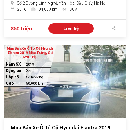
Số 2 Dương Đình Nghệ, Yên Hòa, Cầu Giấy, Hà Nội
2016
94,000 km
SUV
850 triệu
Liên hệ
Mua Bán Xe Ô Tô Cũ Hyundai
Elantra 2019 Màu Trắng, Giá
520 Triệu
Năm SX
2019
Động cơ
Xăng
Hộp số
Số tự động
Odo
50,000 km
Mua Bán Xe Ô Tô Cũ Hyundai Elantra 2019