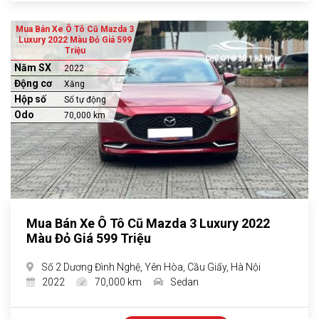
Mua Bán Xe Ô Tô Cũ Mazda 3
Luxury 2022 Màu Đỏ Giá 599
Triệu
Năm SX
2022
Động cơ
Xăng
Hộp số
Số tự động
Odo
70,000 km
Mua Bán Xe Ô Tô Cũ Mazda 3 Luxury 2022
Màu Đỏ Giá 599 Triệu
Số 2 Dương Đình Nghệ, Yên Hòa, Cầu Giấy, Hà Nội
2022
70,000 km
Sedan