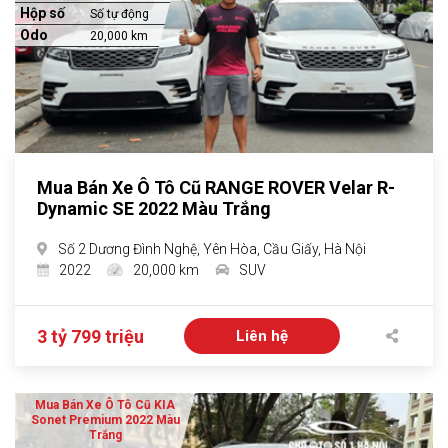
Hộp số
Số tự động
Odo
20,000 km
Mua Bán Xe Ô Tô Cũ RANGE ROVER Velar R-
Dynamic SE 2022 Màu Trắng
Số 2 Dương Đình Nghệ, Yên Hòa, Cầu Giấy, Hà Nội
2022
20,000 km
SUV
3 tỷ 799 triệu
Liên hệ
Mua Bán Xe Ô Tô Cũ KIA
Sonet Premium 2022 Màu
Trắng