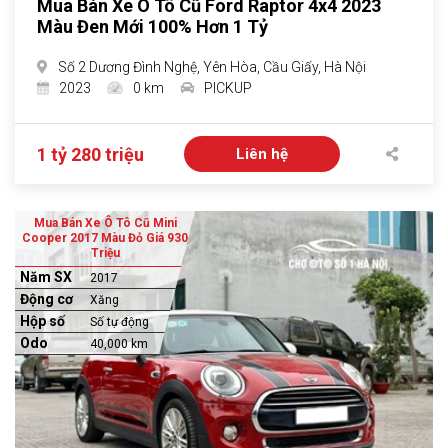
Mua Bán Xe Ô Tô Cũ Ford Raptor 4x4 2023
Màu Đen Mới 100% Hơn 1 Tỷ
Số 2 Dương Đình Nghệ, Yên Hòa, Cầu Giấy, Hà Nội
2023
0 km
PICKUP
1 tỷ 280 triệu
Liên hệ
Mua Bán Xe Ô Tô Cũ Mini
Cooper 2017 Màu Đỏ Giá 930
Triệu
Năm SX
2017
Động cơ
Xăng
Hộp số
Số tự động
Odo
40,000 km