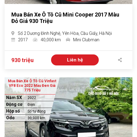
Mua Bán Xe Ô Tô Cũ Mini Cooper 2017 Màu
Đỏ Giá 930 Triệu
Số 2 Dương Đình Nghệ, Yên Hòa, Cầu Giấy, Hà Nội
2017
40,000 km
Mini Clubman
930 triệu
Liên hệ
Mua Bán Xe Ô Tô Cũ Vinfast
VF8 Eco 2022 Màu Đen Giá
775 Triệu
Năm SX
2022
Động cơ
Điện
Hộp số
Số tự động
Odo
30,000 km