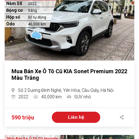
Năm SX
2022
Động cơ
Xăng
Hộp số
Số tự động
Odo
40,000 km
Mua Bán Xe Ô Tô Cũ KIA Sonet Premium 2022
Màu Trắng
Số 2 Dương Đình Nghệ, Yên Hòa, Cầu Giấy, Hà Nội
2022
40,000 km
SUV nhỏ
590 triệu
Liên hệ
Mua Bán Xe Ô Tô Cũ Hyundai