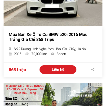
Mua Bán Xe Ô Tô Cũ BMW 520i 2015 Màu
Trắng Giá Chỉ 868 Triệu
Số 2 Dương Đình Nghệ, Yên Hòa, Cầu Giấy, Hà Nội
2015
70,000 km
Sedan
868 triệu
Liên hệ
Mua Bán Xe Ô Tô Cũ RANGE
ROVER Velar R-Dynamic SE
2022 Màu Trắng
Năm SX
2022
Động cơ
Xăng