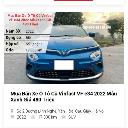
Mua Bán Xe Ô Tô Cũ Vinfast
VF e34 2022 Màu Xanh Giá
480 Triệu
Năm SX
2022
Động cơ
Điện
Hộp số
Số tự động
Odo
17,000 km
Mua Bán Xe Ô Tô Cũ Vinfast VF e34 2022 Màu
Xanh Giá 480 Triệu
Số 2 Dương Đình Nghệ, Yên Hòa, Cầu Giấy, Hà Nội
2022
17,000 km
SUV