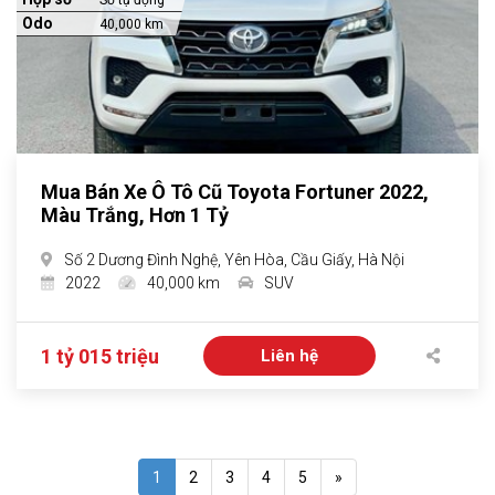
Số tự động
Odo
40,000 km
Mua Bán Xe Ô Tô Cũ Toyota Fortuner 2022,
Màu Trắng, Hơn 1 Tỷ
Số 2 Dương Đình Nghệ, Yên Hòa, Cầu Giấy, Hà Nội
2022
40,000 km
SUV
1 tỷ 015 triệu
Liên hệ
1
2
3
4
5
»