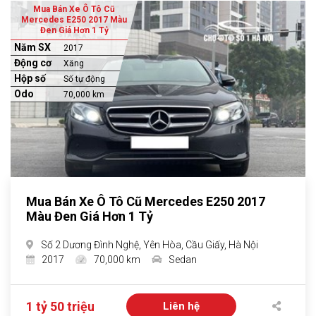
Mua Bán Xe Ô Tô Cũ
Mercedes E250 2017 Màu
Đen Giá Hơn 1 Tỷ
Năm SX
2017
Động cơ
Xăng
Hộp số
Số tự động
Odo
70,000 km
Mua Bán Xe Ô Tô Cũ Mercedes E250 2017
Màu Đen Giá Hơn 1 Tỷ
Số 2 Dương Đình Nghệ, Yên Hòa, Cầu Giấy, Hà Nội
2017
70,000 km
Sedan
1 tỷ 50 triệu
Liên hệ