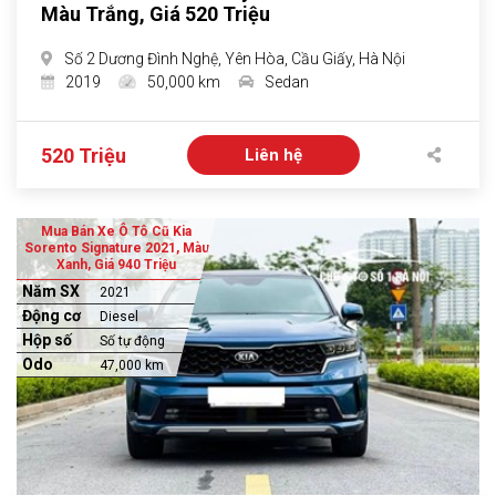
Màu Trắng, Giá 520 Triệu
Số 2 Dương Đình Nghệ, Yên Hòa, Cầu Giấy, Hà Nội
2019
50,000 km
Sedan
520 Triệu
Liên hệ
Mua Bán Xe Ô Tô Cũ Kia
Sorento Signature 2021, Màu
Xanh, Giá 940 Triệu
Năm SX
2021
Động cơ
Diesel
Hộp số
Số tự động
Odo
47,000 km