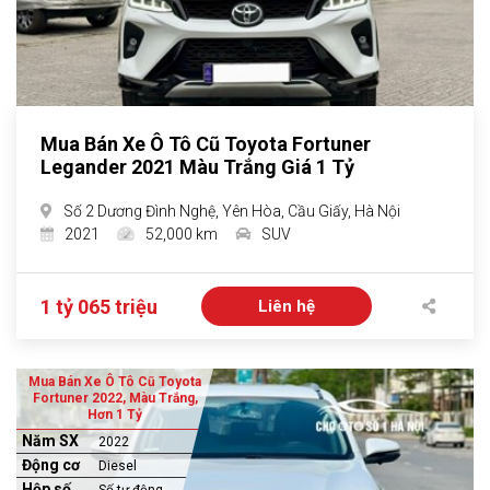
Mua Bán Xe Ô Tô Cũ Toyota Fortuner
Legander 2021 Màu Trắng Giá 1 Tỷ
Số 2 Dương Đình Nghệ, Yên Hòa, Cầu Giấy, Hà Nội
2021
52,000 km
SUV
1 tỷ 065 triệu
Liên hệ
Mua Bán Xe Ô Tô Cũ Toyota
Fortuner 2022, Màu Trắng,
Hơn 1 Tỷ
Năm SX
2022
Động cơ
Diesel
Hộp số