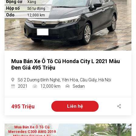
Động cơ
Xăng
Hộp số
Số tự động
Odo
12,000 km
Mua Bán Xe Ô Tô Cũ Honda City L 2021 Màu
Đen Giá 495 Triệu
Số 2 Dương Đình Nghệ, Yên Hòa, Cầu Giấy, Hà Nội
2021
12,000 km
Sedan
495 Triệu
Liên hệ
Mua Bán Xe Ô Tô Cũ
Mercedes C300 AMG 2019