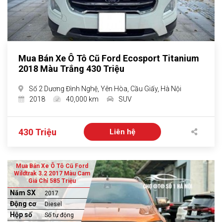
Mua Bán Xe Ô Tô Cũ Ford Ecosport Titanium
2018 Màu Trắng 430 Triệu
Số 2 Dương Đình Nghệ, Yên Hòa, Cầu Giấy, Hà Nội
2018
40,000 km
SUV
430 Triệu
Liên hệ
Mua Bán Xe Ô Tô Cũ Ford
Wildtrak 3.2 2017 Màu Cam
Giá Chỉ 585 Triệu
Năm SX
2017
Động cơ
Diesel
Hộp số
Số tự động