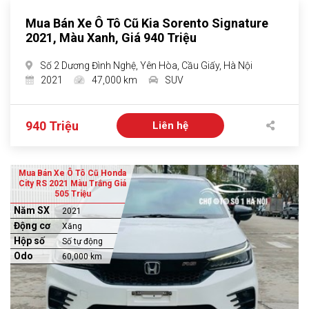
Mua Bán Xe Ô Tô Cũ Kia Sorento Signature
2021, Màu Xanh, Giá 940 Triệu
Số 2 Dương Đình Nghệ, Yên Hòa, Cầu Giấy, Hà Nội
2021
47,000 km
SUV
940 Triệu
Liên hệ
Mua Bán Xe Ô Tô Cũ Honda
City RS 2021 Màu Trắng Giá
505 Triệu
Năm SX
2021
Động cơ
Xăng
Hộp số
Số tự động
Odo
60,000 km