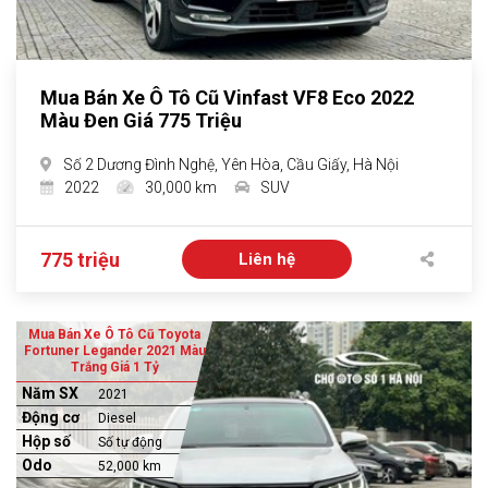
Mua Bán Xe Ô Tô Cũ Vinfast VF8 Eco 2022
Màu Đen Giá 775 Triệu
Số 2 Dương Đình Nghệ, Yên Hòa, Cầu Giấy, Hà Nội
2022
30,000 km
SUV
775 triệu
Liên hệ
Mua Bán Xe Ô Tô Cũ Toyota
Fortuner Legander 2021 Màu
Trắng Giá 1 Tỷ
Năm SX
2021
Động cơ
Diesel
Hộp số
Số tự động
Odo
52,000 km