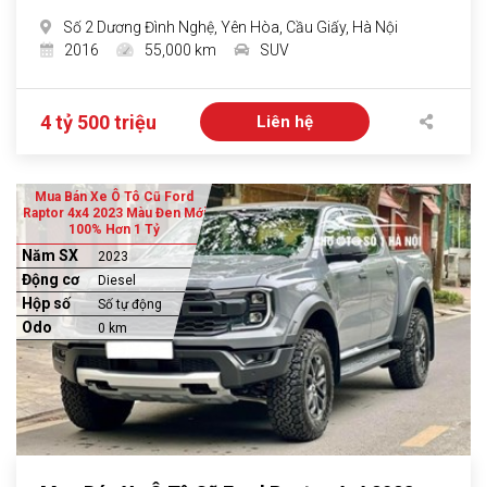
Số 2 Dương Đình Nghệ, Yên Hòa, Cầu Giấy, Hà Nội
2016
55,000 km
SUV
4 tỷ 500 triệu
Liên hệ
Mua Bán Xe Ô Tô Cũ Ford
Raptor 4x4 2023 Màu Đen Mới
100% Hơn 1 Tỷ
Năm SX
2023
Động cơ
Diesel
Hộp số
Số tự động
Odo
0 km