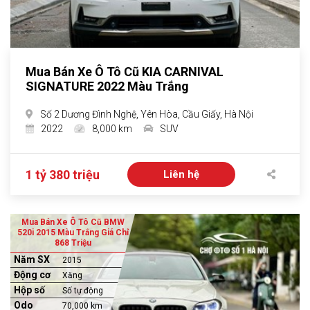
Mua Bán Xe Ô Tô Cũ KIA CARNIVAL
SIGNATURE 2022 Màu Trắng
Số 2 Dương Đình Nghệ, Yên Hòa, Cầu Giấy, Hà Nội
2022
8,000 km
SUV
1 tỷ 380 triệu
Liên hệ
Mua Bán Xe Ô Tô Cũ BMW
520i 2015 Màu Trắng Giá Chỉ
868 Triệu
Năm SX
2015
Động cơ
Xăng
Hộp số
Số tự động
Odo
70,000 km