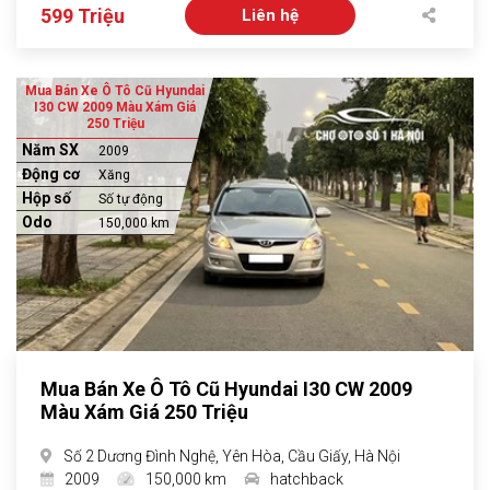
599 Triệu
Liên hệ
Mua Bán Xe Ô Tô Cũ Hyundai
I30 CW 2009 Màu Xám Giá
250 Triệu
Năm SX
2009
Động cơ
Xăng
Hộp số
Số tự động
Odo
150,000 km
Mua Bán Xe Ô Tô Cũ Hyundai I30 CW 2009
Màu Xám Giá 250 Triệu
Số 2 Dương Đình Nghệ, Yên Hòa, Cầu Giấy, Hà Nội
2009
150,000 km
hatchback