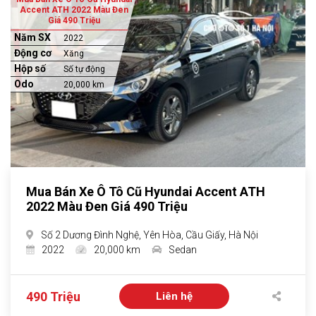
Accent ATH 2022 Màu Đen
Giá 490 Triệu
Năm SX
2022
Động cơ
Xăng
Hộp số
Số tự động
Odo
20,000 km
Mua Bán Xe Ô Tô Cũ Hyundai Accent ATH
2022 Màu Đen Giá 490 Triệu
Số 2 Dương Đình Nghệ, Yên Hòa, Cầu Giấy, Hà Nội
2022
20,000 km
Sedan
490 Triệu
Liên hệ