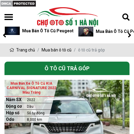
Mua Bán Ô Tô Cũ Peugeot
Mua Bán Ô Tô Cũ P
Trang chủ
Mua bán ô tô cũ
ô tô cũ trả góp
Ô TÔ CŨ TRẢ GÓP
Mua Bán Xe Ô Tô Cũ KIA
CARNIVAL SIGNATURE 2022
Màu Trắng
Năm SX
2022
Động cơ
Dầu
Hộp số
Số tự động
Odo
8,000 km