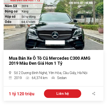
Màu Đen Giá Hơn 1 Tỷ
Năm SX
2019
Động cơ
Xăng
Hộp số
Số tự động
Odo
64,374 km
Mua Bán Xe Ô Tô Cũ Mercedes C300 AMG
2019 Màu Đen Giá Hơn 1 Tỷ
Số 2 Dương Đình Nghệ, Yên Hòa, Cầu Giấy, Hà Nội
2019
64,374 km
Sedan
1 tỷ 120 triệu
Liên hệ