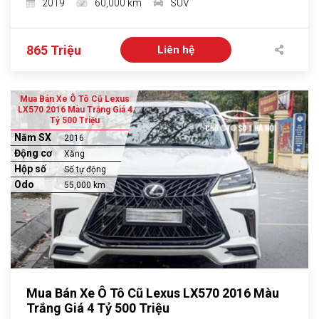
2019
60,000 km
SUV
865 Triệu
Liên hệ
Mua Bán Xe Ô Tô Cũ Lexus
LX570 2016 Màu Trắng Giá 4
Tỷ 500 Triệu
Năm SX
2016
Động cơ
Xăng
Hộp số
Số tự động
Odo
55,000 km
Mua Bán Xe Ô Tô Cũ Lexus LX570 2016 Màu
Trắng Giá 4 Tỷ 500 Triệu