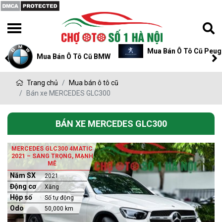
Mua Bán Ô Tô Cũ Peug
Mua Bán Ô Tô Cũ BMW
Trang chủ
Mua bán ô tô cũ
Bán xe MERCEDES GLC300
BÁN XE MERCEDES GLC300
MERCEDES GLC300 4MATIC
2021 – SANG TRỌNG, MẠNH
MẼ
Năm SX
2021
Động cơ
Xăng
Hộp số
Số tự động
Odo
50,000 km