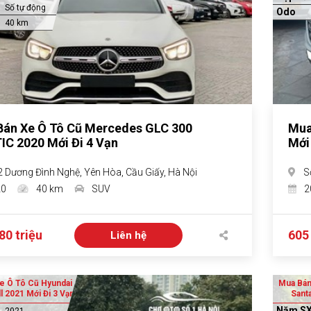
Số tự động
Odo
40 km
án Xe Ô Tô Cũ Mercedes GLC 300
Mua
C 2020 Mới Đi 4 Vạn
Mới
2 Dương Đình Nghệ, Yên Hòa, Cầu Giấy, Hà Nội
S
20
40 km
SUV
2
80 triệu
605 
Liên hệ
e Ô Tô Cũ Hyundai
Mua Bán
l 2021 Mới Đi 3 Vạn
Santa
Năm S
2021