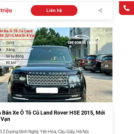
triệu
Liên hệ
n Xe Ô Tô Cũ Land
E 2015, Mới Đi 8 Vạn
X
2015
ơ
Xăng
Số tự động
80 km
 Bán Xe Ô Tô Cũ Land Rover HSE 2015, Mới
8 Vạn
ố 2 Dương Đình Nghệ, Yên Hòa, Cầu Giấy, Hà Nội