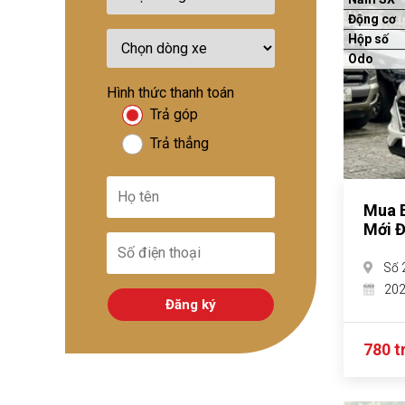
Động cơ
Hộp số
Odo
Hình thức thanh toán
Trả góp
Trả thẳng
Mua B
Mới Đ
Số 
20
Đăng ký
780 t