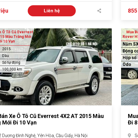
riệu
855 
Liên hệ
 Ô Tô Cũ Everrest
Mua Bá
15 Màu Trắng Mới
Rover HS
Đi 10 Vạn
Năm S
2015
Động c
Dầu
Hộp số
Số tự động
Odo
100,000 km
án Xe Ô Tô Cũ Everrest 4X2 AT 2015 Màu
Mua
 Mới Đi 10 Vạn
Đi 
2 Dương Đình Nghệ, Yên Hòa, Cầu Giấy, Hà Nội
S