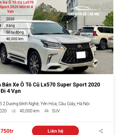
n Xe Ô Tô Cũ Lx570
Sport 2020 Mới Đi 4
Vạn
X
2020
ơ
Xăng
Số tự động
40,000 km
 Bán Xe Ô Tô Cũ Lx570 Super Sport 2020
 Đi 4 Vạn
ố 2 Dương Đình Nghệ, Yên Hòa, Cầu Giấy, Hà Nội
020
40,000 km
SUV
 750tr
Liên hệ