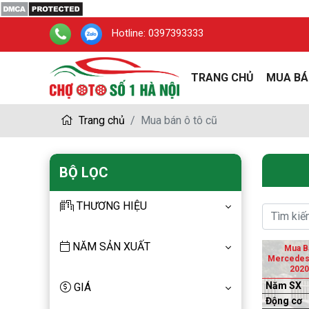
Hotline:
0397393333
TRANG CHỦ
MUA BÁ
Trang chủ
Mua bán ô tô cũ
BỘ LỌC
THƯƠNG HIỆU
NĂM SẢN XUẤT
Mua B
Mercedes
2020
Năm SX
GIÁ
Động cơ