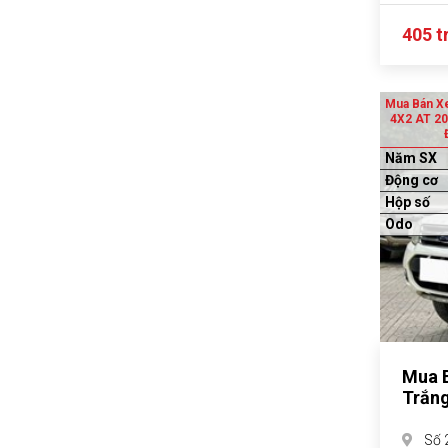
405 t
Mua Bán Xe
4X2 AT 20
Năm SX
Động cơ
Hộp số
Odo
Mua B
Trắng
Số 