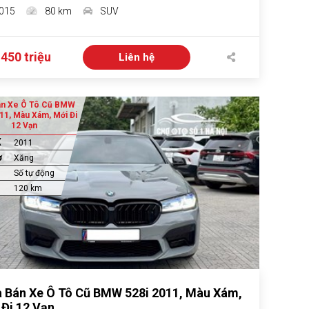
015
80 km
SUV
 450 triệu
Liên hệ
án Xe Ô Tô Cũ BMW
11, Màu Xám, Mới Đi
12 Vạn
X
2011
ơ
Xăng
Số tự động
120 km
 Bán Xe Ô Tô Cũ BMW 528i 2011, Màu Xám,
 Đi 12 Vạn