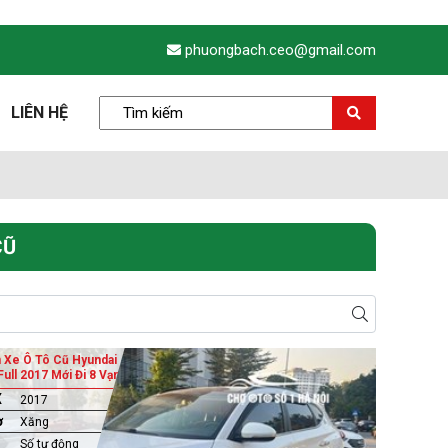
phuongbach.ceo@gmail.com
LIÊN HỆ
CŨ
 Xe Ô Tô Cũ Hyundai
ull 2017 Mới Đi 8 Vạn
X
2017
ơ
Xăng
Số tự động