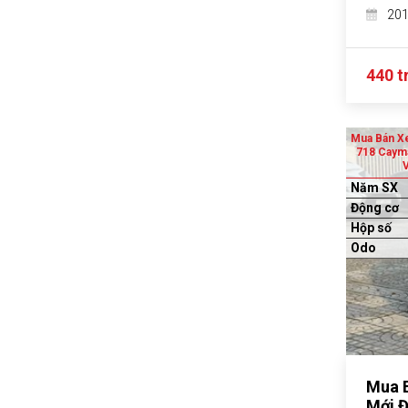
20
440 t
Mua Bán X
718 Cayma
V
Năm SX
Động cơ
Hộp số
Odo
Mua B
Mới Đ