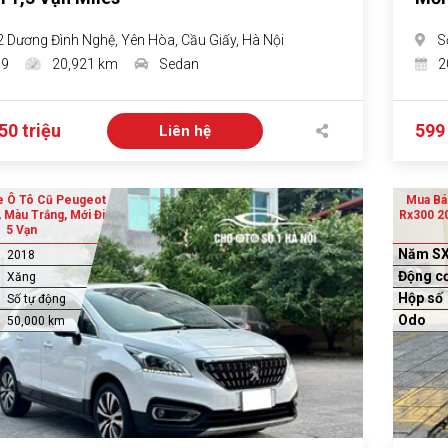
2 Dương Đình Nghệ, Yên Hòa, Cầu Giấy, Hà Nội
S
19
20,921 km
Sedan
2
50 triệu
599 
Liên hệ
e Ô Tô Cũ Peugeot
Mua Bá
 Màu Trắng, Mới Đi
Rx300 2
5 Vạn
Năm S
2018
Động c
Xăng
Hộp số
Số tự động
Odo
50,000 km