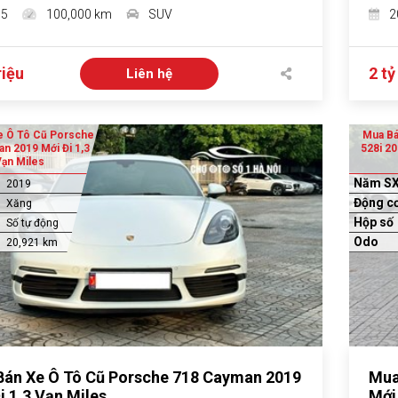
15
100,000 km
SUV
2
riệu
2 tỷ
Liên hệ
e Ô Tô Cũ Porsche
Mua B
n 2019 Mới Đi 1,3
528i 20
ạn Miles
Năm S
2019
Động c
Xăng
Hộp số
Số tự động
Odo
20,921 km
án Xe Ô Tô Cũ Porsche 718 Cayman 2019
Mua
i 1,3 Vạn Miles
Mới