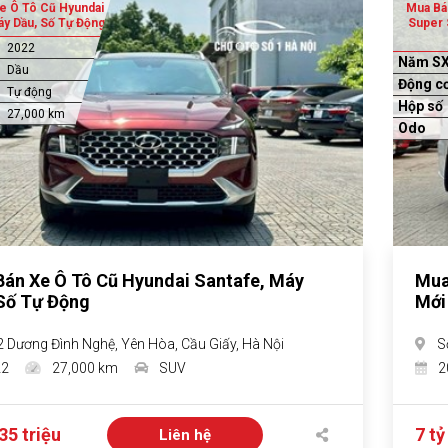
e Ô Tô Cũ Hyundai
Mua Bá
áy Dầu, Số Tự Động
Super 
2022
Năm S
Dầu
Động c
Tự động
Hộp số
27,000 km
Odo
án Xe Ô Tô Cũ Hyundai Santafe, Máy
Mua
Số Tự Động
Mới
2 Dương Đình Nghệ, Yên Hòa, Cầu Giấy, Hà Nội
S
22
27,000 km
SUV
2
35 triệu
7 tỷ
Liên hệ