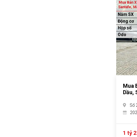
Mua Bán X
Santafe, M
Năm SX
Động cơ
Hộp số
Odo
Mua B
Dầu, 
Số 
20
1 tỷ 2