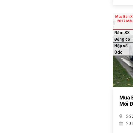
Mua Bán X
2017 Màu 
Năm SX
Động cơ
Hộp số
Odo
Mua B
Mới Đ
Số 
20