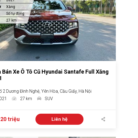
ơ
Xăng
Số tự động
27 km
 Bán Xe Ô Tô Cũ Hyundai Santafe Full Xăng
1
ố 2 Dương Đình Nghệ, Yên Hòa, Cầu Giấy, Hà Nội
021
27 km
SUV
 20 triệu
Liên hệ