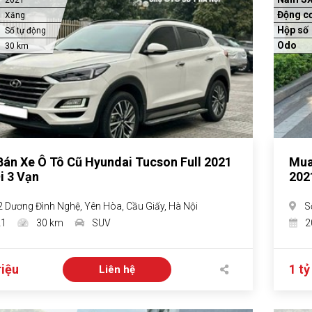
Động c
Xăng
Hộp số
Số tự động
Odo
30 km
án Xe Ô Tô Cũ Hyundai Tucson Full 2021
Mua
i 3 Vạn
202
2 Dương Đình Nghệ, Yên Hòa, Cầu Giấy, Hà Nội
S
21
30 km
SUV
2
riệu
1 tỷ
Liên hệ