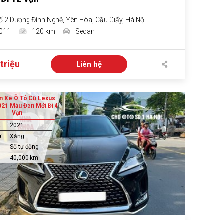
ố 2 Dương Đình Nghệ, Yên Hòa, Cầu Giấy, Hà Nội
011
120 km
Sedan
triệu
Liên hệ
n Xe Ô Tô Cũ Lexus
021 Màu Đen Mới Đi 4
Vạn
X
2021
ơ
Xăng
Số tự động
40,000 km