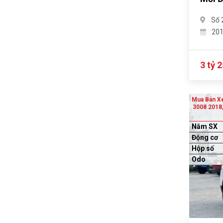
Số 
20
3 tỷ 2
Mua Bán X
3008 2018,
Năm SX
Động cơ
Hộp số
Odo