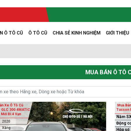
N Ô TÔ CŨ
Ô TÔ CŨ
CHIA SẺ KINH NGHIỆM
GIỚI THIỆU
MUA BÁN Ô TÔ 
án Xe Ô Tô Cũ
Mua Bán
 GLC 300 4MATIC
Tucson F
 Mới Đi 4 Vạn
Năm S
2020
Động c
Xăng
Hộp số