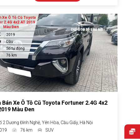
 Xe Ô Tô Cũ Toyota
er 2.4G 4x2 AT 2019
Màu Đen
X
2019
ơ
Dầu
Số tự động
76 km
 Bán Xe Ô Tô Cũ Toyota Fortuner 2.4G 4x2
2019 Màu Đen
ố 2 Dương Đình Nghệ, Yên Hòa, Cầu Giấy, Hà Nội
019
76 km
SUV