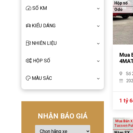
Hộp số
SỐ KM
Odo
KIỂU DÁNG
NHIÊN LIỆU
Mua B
HỘP SỐ
4MATI
Số 
MÀU SẮC
20
1 tỷ 6
NHẬN BÁO GIÁ
Mua Bán X
Tucson Ful
Năm SX