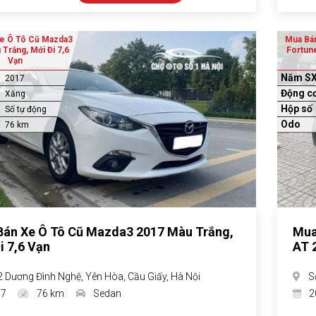
e Ô Tô Cũ Mazda3
Mua Bán
Trắng, Mới Đi 7,6
Fortun
Vạn
Năm S
2017
Động c
Xăng
Hộp số
Số tự động
Odo
76 km
án Xe Ô Tô Cũ Mazda3 2017 Màu Trắng,
Mua
i 7,6 Vạn
AT 
2 Dương Đình Nghệ, Yên Hòa, Cầu Giấy, Hà Nội
S
17
76 km
Sedan
2