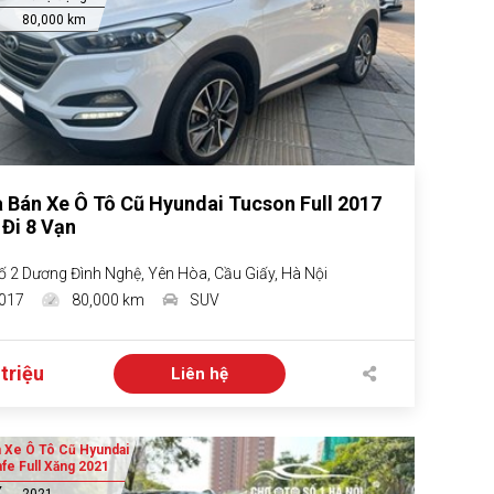
80,000 km
 Bán Xe Ô Tô Cũ Hyundai Tucson Full 2017
 Đi 8 Vạn
ố 2 Dương Đình Nghệ, Yên Hòa, Cầu Giấy, Hà Nội
017
80,000 km
SUV
triệu
Liên hệ
 Xe Ô Tô Cũ Hyundai
fe Full Xăng 2021
X
2021